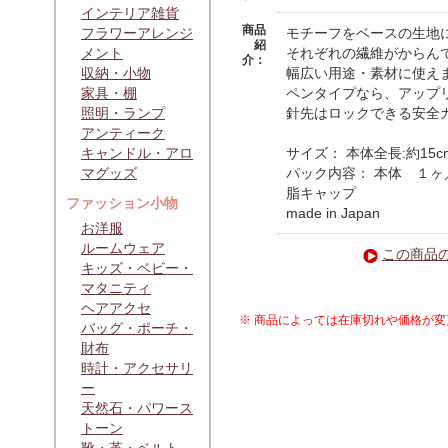
インテリア雑貨
商品
フラワーアレンジ
モチーフをベースの生地
紹
メント
それぞれの繊維がからん
介：
収納・小物
幅広い用途・素材に使え
家具・棚
ペンタイプなら、アップ
照明・ランプ
針先はロックできる安全
アンティーク
キャンドル・アロ
サイズ： 本体全長:約15c
マグッズ
パック内容： 本体 １ヶ
脂キャップ
ファッション小物
made in Japan
お洋服
ルームウェア
この商品
キッズ・ベビー・
マタニティ
ヘアアクセ
※ 商品によっては在庫切れや価格が
バッグ・ポーチ・
財布
時計・アクセサリ
ー
天然石・パワース
トーン