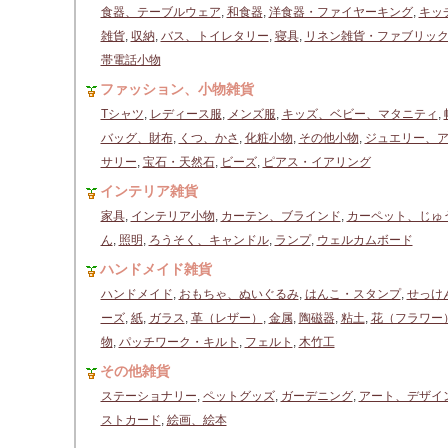
食器、テーブルウェア
,
和食器
,
洋食器・ファイヤーキング
,
キッ
雑貨
,
収納
,
バス、トイレタリー
,
寝具
,
リネン雑貨・ファブリッ
帯電話小物
ファッション、小物雑貨
Tシャツ
,
レディース服
,
メンズ服
,
キッズ、ベビー、マタニティ
,
バッグ、財布
,
くつ、かさ
,
化粧小物
,
その他小物
,
ジュエリー、
サリー
,
宝石・天然石
,
ビーズ
,
ピアス・イアリング
インテリア雑貨
家具
,
インテリア小物
,
カーテン、ブラインド
,
カーペット、じゅ
ん
,
照明
,
ろうそく、キャンドル
,
ランプ
,
ウェルカムボード
ハンドメイド雑貨
ハンドメイド
,
おもちゃ、ぬいぐるみ
,
はんこ・スタンプ
,
せっけ
ーズ
,
紙
,
ガラス
,
革（レザー）
,
金属
,
陶磁器
,
粘土
,
花（フラワー
物
,
パッチワーク・キルト
,
フェルト
,
木竹工
その他雑貨
ステーショナリー
,
ペットグッズ
,
ガーデニング
,
アート、デザイ
ストカード
,
絵画、絵本