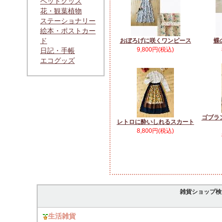
ペットグッズ
花・観葉植物
ステーショナリー
絵本・ポストカー
ド
おぼろげに咲くワンピース
蝶
9,800円(税込)
日記・手帳
エコグッズ
ゴブラ
レトロに酔いしれるスカート
8,800円(税込)
雑貨ショップ検
生活雑貨