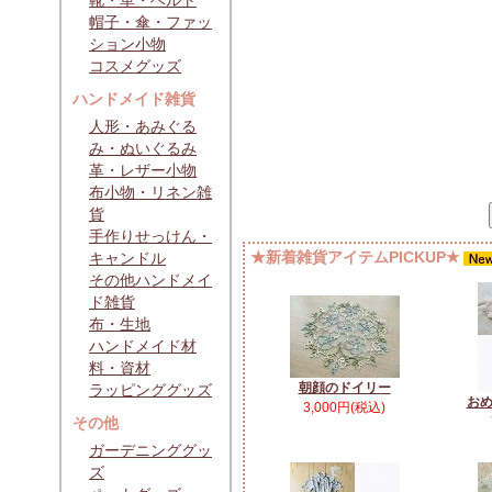
靴・革・ベルト
帽子・傘・ファッ
ション小物
コスメグッズ
ハンドメイド雑貨
人形・あみぐる
み・ぬいぐるみ
革・レザー小物
布小物・リネン雑
貨
手作りせっけん・
★新着雑貨アイテムPICKUP★
キャンドル
その他ハンドメイ
ド雑貨
布・生地
ハンドメイド材
料・資材
朝顔のドイリー
ラッピンググッズ
お
3,000円(税込)
その他
ガーデニンググッ
ズ