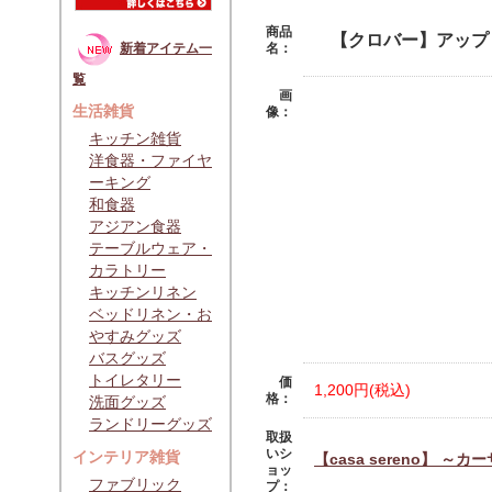
商品
【クロバー】アップ
名：
新着アイテム一
覧
画
生活雑貨
像：
キッチン雑貨
洋食器・ファイヤ
ーキング
和食器
アジアン食器
テーブルウェア・
カラトリー
キッチンリネン
ベッドリネン・お
やすみグッズ
バスグッズ
トイレタリー
価
1,200円(税込)
格：
洗面グッズ
ランドリーグッズ
取扱
いシ
インテリア雑貨
【casa sereno】 ～
ョッ
ファブリック
プ：