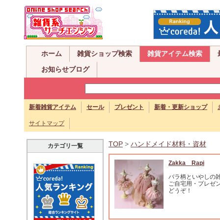
ホーム
雑貨ショップ検索
雑貨アイテム検索
お知らせブログ
新着雑貨アイテム
セール
プレゼント
新着・更新ショップ
サイトマップ
TOP
>
ハンドメイド材料・資材
カテゴリ一覧
Zakka Rapi
バラ柄といやしの
ご自宅用・プレゼ
どうぞ！