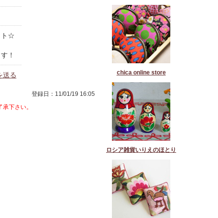
ット☆
ます！
chica online store
を送る
登録日：11/01/19 16:05
了承下さい。
ロシア雑貨いりえのほとり