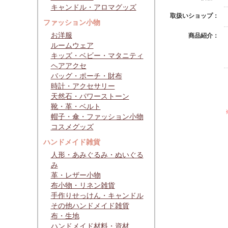
キャンドル・アロマグッズ
取扱いショップ：
ファッション小物
お洋服
商品紹介：
ルームウェア
キッズ・ベビー・マタニティ
ヘアアクセ
バッグ・ポーチ・財布
時計・アクセサリー
天然石・パワーストーン
靴・革・ベルト
帽子・傘・ファッション小物
コスメグッズ
ハンドメイド雑貨
人形・あみぐるみ・ぬいぐる
み
革・レザー小物
布小物・リネン雑貨
手作りせっけん・キャンドル
その他ハンドメイド雑貨
布・生地
ハンドメイド材料・資材