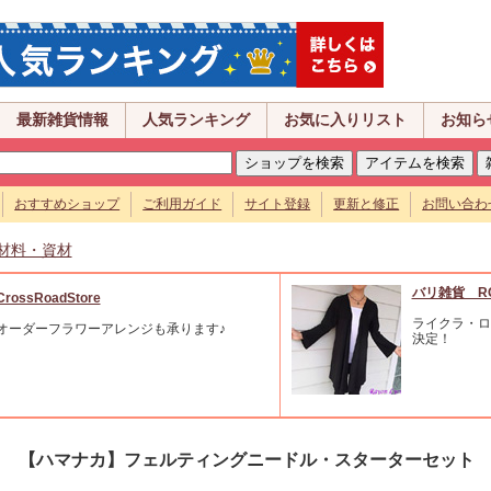
最新雑貨情報
人気ランキング
お気に入りリスト
お知ら
おすすめショップ
ご利用ガイド
サイト登録
更新と修正
お問い合わ
材料・資材
バリ雑貨 R
CrossRoadStore
ライクラ・ロ
オーダーフラワーアレンジも承ります♪
決定！
【ハマナカ】フェルティングニードル・スターターセット