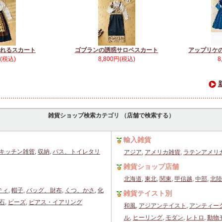
れるスカート
ゴブランの誘惑サロペスカート
アップリケ
円(税込)
8,800円(税込)
8
雑貨ショップ検索カテゴリ （店舗で検索する）
輸入雑貨
キッチン雑貨
,
収納
,
バス、トイレタリ
アジア
,
アメリカ雑貨
,
ラテンアメリ
雑貨ショップ店舗
北海道
,
東北
,
関東
,
甲信越
,
中部
,
北陸
ティ
,
帽子
,
バッグ、財布
,
くつ、かさ
,
化
雑貨テイスト別
石
,
ビーズ
,
ピアス・イアリング
和風
,
アジアンテイスト
,
アンティー
ル
,
ヒーリング
,
モダン
,
レトロ
,
動物