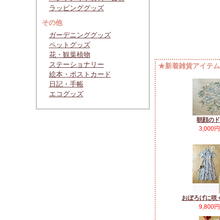
ラッピンググッズ
その他
ガーデニンググッズ
ペットグッズ
花・観葉植物
ステーショナリー
★新着雑貨アイテムP
絵本・ポストカード
日記・手帳
エコグッズ
朝顔のド
3,000
おぼろげに咲
9,800