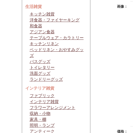
生活雑貨
画像：
キッチン雑貨
洋食器・ファイヤーキング
和食器
アジアン食器
テーブルウェア・カラトリー
キッチンリネン
ベッドリネン・おやすみグッ
ズ
バスグッズ
トイレタリー
洗面グッズ
ランドリーグッズ
インテリア雑貨
ファブリック
インテリア雑貨
フラワーアレンジメント
収納・小物
家具・棚
照明・ランプ
アンティーク
価格：