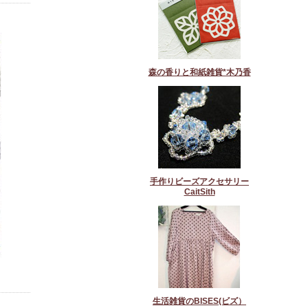
森の香りと和紙雑貨*木乃香
手作りビーズアクセサリー
CaitSith
生活雑貨のBISES(ビズ）