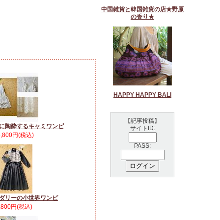
中国雑貨と韓国雑貨の店★野原
の香り★
HAPPY HAPPY BALI
【記事投稿】
に陶酔するキャミワンピ
サイトID:
5,800円(税込)
PASS:
ダリーの小世界ワンピ
,800円(税込)