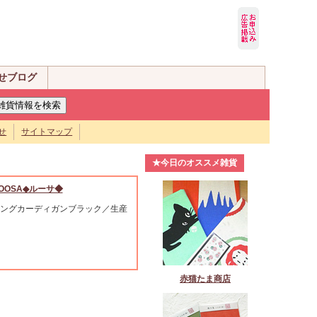
せブログ
せ
サイトマップ
★今日のオススメ雑貨
OOSA◆ルーサ◆
ングカーディガンブラック／生産
赤猫たま商店