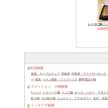
レトロに酔いし
8,800
生活雑貨
食器、テーブルウェア
,
和食器
,
洋食器・ファイヤーキング
,
ー
,
寝具
,
リネン雑貨・ファブリック
,
携帯電話小物
ファッション、小物雑貨
Tシャツ
,
レディース服
,
メンズ服
,
キッズ、ベビー、マタニ
粧小物
,
その他小物
,
ジュエリー、アクセサリー
,
宝石・天然
インテリア雑貨