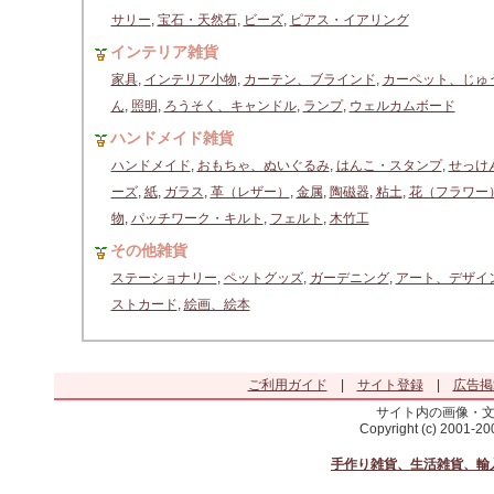
サリー
,
宝石・天然石
,
ビーズ
,
ピアス・イアリング
インテリア雑貨
家具
,
インテリア小物
,
カーテン、ブラインド
,
カーペット、じゅ
ん
,
照明
,
ろうそく、キャンドル
,
ランプ
,
ウェルカムボード
ハンドメイド雑貨
ハンドメイド
,
おもちゃ、ぬいぐるみ
,
はんこ・スタンプ
,
せっけ
ーズ
,
紙
,
ガラス
,
革（レザー）
,
金属
,
陶磁器
,
粘土
,
花（フラワー
物
,
パッチワーク・キルト
,
フェルト
,
木竹工
その他雑貨
ステーショナリー
,
ペットグッズ
,
ガーデニング
,
アート、デザイ
ストカード
,
絵画、絵本
ご利用ガイド
|
サイト登録
|
広告掲
サイト内の画像・
Copyright (c) 2001-2
手作り雑貨、生活雑貨、輸