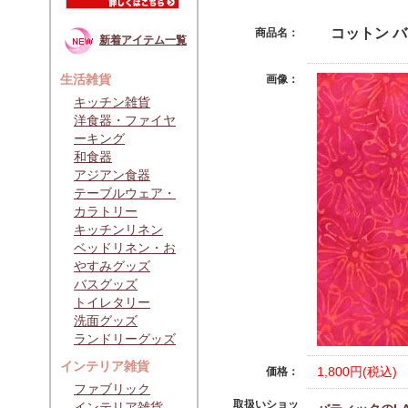
コットン バ
商品名：
新着アイテム一覧
生活雑貨
画像：
キッチン雑貨
洋食器・ファイヤ
ーキング
和食器
アジアン食器
テーブルウェア・
カラトリー
キッチンリネン
ベッドリネン・お
やすみグッズ
バスグッズ
トイレタリー
洗面グッズ
ランドリーグッズ
インテリア雑貨
1,800円(税込)
価格：
ファブリック
取扱いショッ
インテリア雑貨