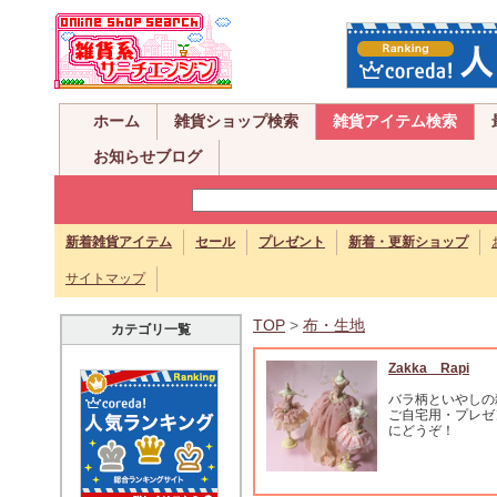
ホーム
雑貨ショップ検索
雑貨アイテム検索
お知らせブログ
新着雑貨アイテム
セール
プレゼント
新着・更新ショップ
サイトマップ
TOP
>
布・生地
カテゴリ一覧
Zakka Rapi
バラ柄といやしの
ご自宅用・プレゼ
にどうぞ！