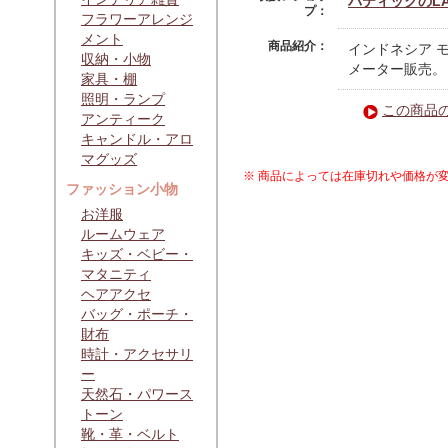
バティックのLA
プ：
フラワーアレンジ
メント
商品紹介：
インドネシア 
収納・小物
メーター販売。
家具・棚
照明・ランプ
この商品
アンティーク
キャンドル・アロ
マグッズ
※ 商品によっては在庫切れや価格が
ファッション小物
お洋服
ルームウェア
キッズ・ベビー・
マタニティ
ヘアアクセ
バッグ・ポーチ・
財布
時計・アクセサリ
ー
天然石・パワース
トーン
靴・革・ベルト