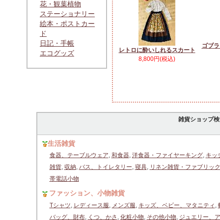
花・観葉植物
ステーショナリー
絵本・ポストカー
ド
日記・手帳
ゴブラ
レトロに酔いしれるスカート
エコグッズ
8,800円(税込)
雑貨ショップ検
生活雑貨
食器、テーブルウェア
,
和食器
,
洋食器・ファイヤーキング
,
キッ
雑貨
,
収納
,
バス、トイレタリー
,
寝具
,
リネン雑貨・ファブリッ
帯電話小物
ファッション、小物雑貨
Tシャツ
,
レディース服
,
メンズ服
,
キッズ、ベビー、マタニティ
,
バッグ、財布
,
くつ、かさ
,
化粧小物
,
その他小物
,
ジュエリー、