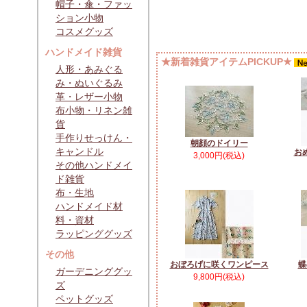
帽子・傘・ファッ
ション小物
コスメグッズ
ハンドメイド雑貨
★新着雑貨アイテムPICKUP★
人形・あみぐる
み・ぬいぐるみ
革・レザー小物
布小物・リネン雑
貨
手作りせっけん・
朝顔のドイリー
キャンドル
お
3,000円(税込)
その他ハンドメイ
ド雑貨
布・生地
ハンドメイド材
料・資材
ラッピンググッズ
その他
おぼろげに咲くワンピース
蝶
ガーデニンググッ
9,800円(税込)
ズ
ペットグッズ