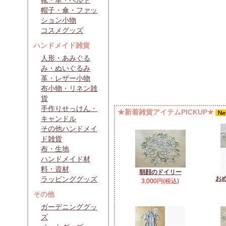
靴・革・ベルト
帽子・傘・ファッ
ション小物
コスメグッズ
ハンドメイド雑貨
人形・あみぐる
み・ぬいぐるみ
革・レザー小物
布小物・リネン雑
貨
手作りせっけん・
★新着雑貨アイテムPICKUP★
キャンドル
その他ハンドメイ
ド雑貨
布・生地
ハンドメイド材
料・資材
朝顔のドイリー
ラッピンググッズ
お
3,000円(税込)
その他
ガーデニンググッ
ズ