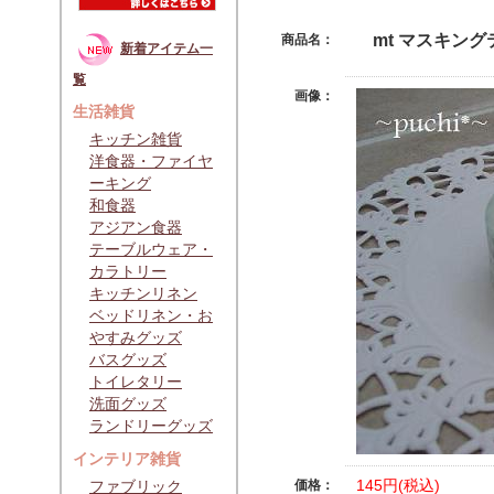
mt マスキン
商品名：
新着アイテム一
覧
画像：
生活雑貨
キッチン雑貨
洋食器・ファイヤ
ーキング
和食器
アジアン食器
テーブルウェア・
カラトリー
キッチンリネン
ベッドリネン・お
やすみグッズ
バスグッズ
トイレタリー
洗面グッズ
ランドリーグッズ
インテリア雑貨
145円(税込)
ファブリック
価格：