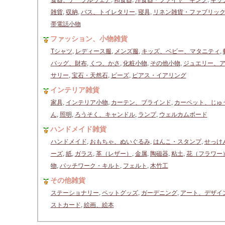
食器、テーブルウェア
,
和食器
,
洋食器・ファイヤーキング
,
キッ
雑貨
,
収納
,
バス、トイレタリー
,
寝具
,
リネン雑貨・ファブリッ
帯電話小物
ファッション、小物雑貨
Tシャツ
,
レディース服
,
メンズ服
,
キッズ、ベビー、マタニティ
,
バッグ、財布
,
くつ、かさ
,
化粧小物
,
その他小物
,
ジュエリー、
サリー
,
宝石・天然石
,
ビーズ
,
ピアス・イアリング
インテリア雑貨
家具
,
インテリア小物
,
カーテン、ブラインド
,
カーペット、じゅ
ん
,
照明
,
ろうそく、キャンドル
,
ランプ
,
ウェルカムボード
ハンドメイド雑貨
ハンドメイド
,
おもちゃ、ぬいぐるみ
,
はんこ・スタンプ
,
せっけ
ーズ
,
紙
,
ガラス
,
革（レザー）
,
金属
,
陶磁器
,
粘土
,
花（フラワー
物
,
パッチワーク・キルト
,
フェルト
,
木竹工
その他雑貨
ステーショナリー
,
ペットグッズ
,
ガーデニング
,
アート、デザイ
ストカード
,
絵画、絵本