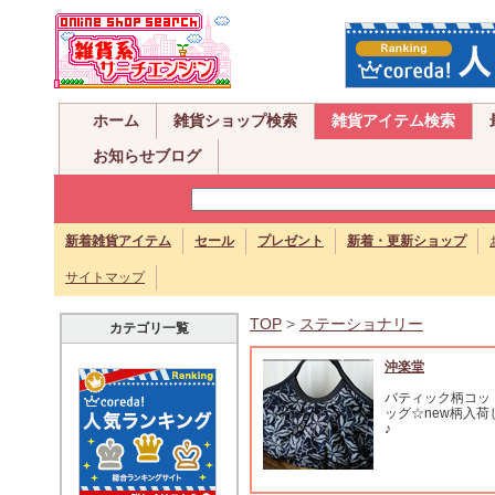
ホーム
雑貨ショップ検索
雑貨アイテム検索
お知らせブログ
新着雑貨アイテム
セール
プレゼント
新着・更新ショップ
サイトマップ
TOP
>
ステーショナリー
カテゴリ一覧
沖楽堂
バティック柄コッ
ッグ☆new柄入荷
♪