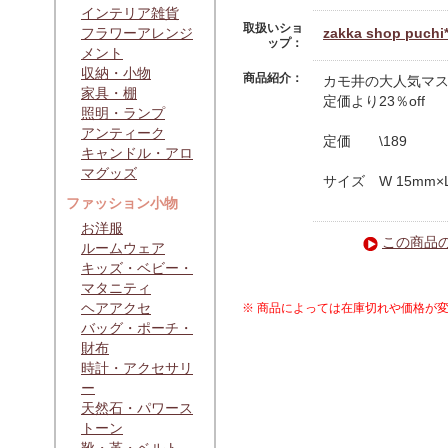
インテリア雑貨
取扱いショ
フラワーアレンジ
zakka shop puchi
ップ：
メント
収納・小物
商品紹介：
カモ井の大人気マ
家具・棚
定価より23％off
照明・ランプ
アンティーク
定価 \189
キャンドル・アロ
マグッズ
サイズ W 15mm×L
ファッション小物
お洋服
この商品
ルームウェア
キッズ・ベビー・
マタニティ
ヘアアクセ
※ 商品によっては在庫切れや価格が
バッグ・ポーチ・
財布
時計・アクセサリ
ー
天然石・パワース
トーン