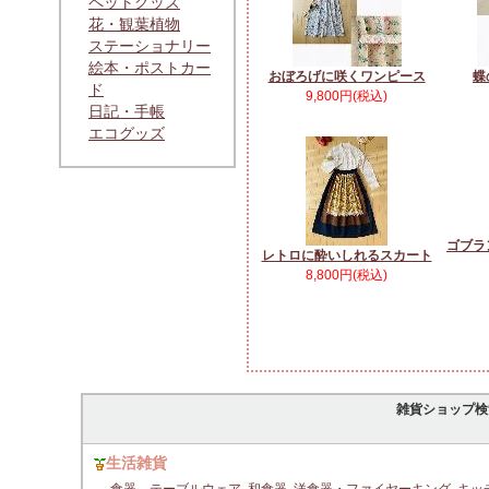
ペットグッズ
花・観葉植物
ステーショナリー
絵本・ポストカー
おぼろげに咲くワンピース
蝶
ド
9,800円(税込)
日記・手帳
エコグッズ
ゴブラ
レトロに酔いしれるスカート
8,800円(税込)
雑貨ショップ検
生活雑貨