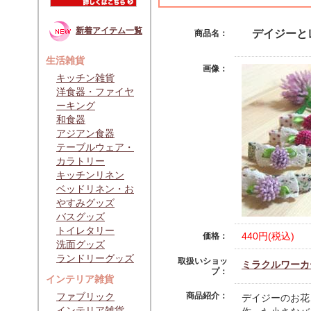
新着アイテム一覧
デイジーと
商品名：
生活雑貨
画像：
キッチン雑貨
洋食器・ファイヤ
ーキング
和食器
アジアン食器
テーブルウェア・
カラトリー
キッチンリネン
ベッドリネン・お
やすみグッズ
バスグッズ
トイレタリー
440円(税込)
価格：
洗面グッズ
ランドリーグッズ
取扱いショッ
ミラクルワーカ
プ：
インテリア雑貨
ファブリック
商品紹介：
デイジーのお花
インテリア雑貨