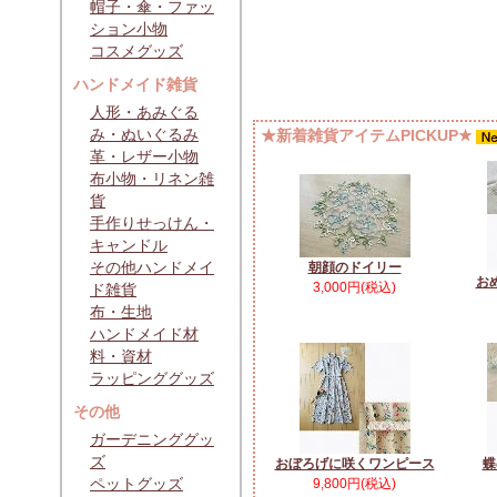
帽子・傘・ファッ
ション小物
コスメグッズ
ハンドメイド雑貨
人形・あみぐる
み・ぬいぐるみ
★新着雑貨アイテムPICKUP★
革・レザー小物
布小物・リネン雑
貨
手作りせっけん・
キャンドル
その他ハンドメイ
朝顔のドイリー
お
3,000円(税込)
ド雑貨
布・生地
ハンドメイド材
料・資材
ラッピンググッズ
その他
ガーデニンググッ
ズ
おぼろげに咲くワンピース
蝶
ペットグッズ
9,800円(税込)