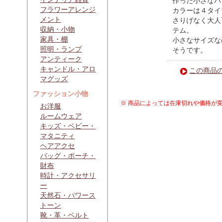
作った小さなバ
フラワーアレンジ
カラーは４タイ
メント
さりげなく大人
収納・小物
テム。
家具・棚
小さなサイズな
照明・ランプ
そうです。
アンティーク
キャンドル・アロ
この商品
マグッズ
ファッション小物
※ 商品によっては在庫切れや価格が
お洋服
ルームウェア
キッズ・ベビー・
マタニティ
ヘアアクセ
バッグ・ポーチ・
財布
時計・アクセサリ
ー
天然石・パワース
トーン
靴・革・ベルト