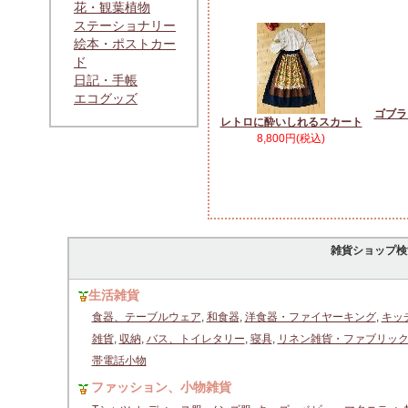
花・観葉植物
ステーショナリー
絵本・ポストカー
ド
日記・手帳
エコグッズ
ゴブラ
レトロに酔いしれるスカート
8,800円(税込)
雑貨ショップ検
生活雑貨
食器、テーブルウェア
,
和食器
,
洋食器・ファイヤーキング
,
キッ
雑貨
,
収納
,
バス、トイレタリー
,
寝具
,
リネン雑貨・ファブリッ
帯電話小物
ファッション、小物雑貨