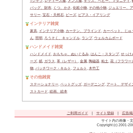
Tシャツ
,
レディース服
,
メンズ服
,
キッズ、ベビー、マタニティ
,
バッグ、財布
,
くつ、かさ
,
化粧小物
,
その他小物
,
ジュエリー、
サリー
,
宝石・天然石
,
ビーズ
,
ピアス・イアリング
インテリア雑貨
家具
,
インテリア小物
,
カーテン、ブラインド
,
カーペット、じゅ
ん
,
照明
,
ろうそく、キャンドル
,
ランプ
,
ウェルカムボード
ハンドメイド雑貨
ハンドメイド
,
おもちゃ、ぬいぐるみ
,
はんこ・スタンプ
,
せっけ
ーズ
,
紙
,
ガラス
,
革（レザー）
,
金属
,
陶磁器
,
粘土
,
花（フラワー
物
,
パッチワーク・キルト
,
フェルト
,
木竹工
その他雑貨
ステーショナリー
,
ペットグッズ
,
ガーデニング
,
アート、デザイ
ストカード
,
絵画、絵本
ご利用ガイド
|
サイト登録
|
広告掲
サイト内の画像・
Copyright (c) 2001-2