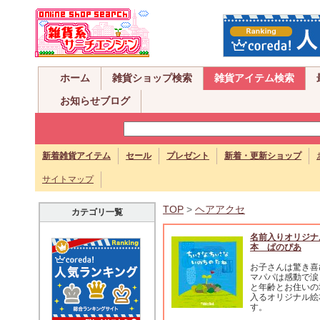
ホーム
雑貨ショップ検索
雑貨アイテム検索
お知らせブログ
新着雑貨アイテム
セール
プレゼント
新着・更新ショップ
サイトマップ
TOP
>
ヘアアクセ
カテゴリ一覧
名前入りオリジナ
本 ぱのぴあ
お子さんは驚き喜
マパパは感動で涙
と年齢とお住いの
入るオリジナル絵
す。