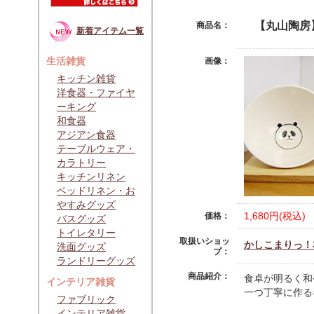
【丸山陶房
商品名：
新着アイテム一覧
生活雑貨
画像：
キッチン雑貨
洋食器・ファイヤ
ーキング
和食器
アジアン食器
テーブルウェア・
カラトリー
キッチンリネン
ベッドリネン・お
やすみグッズ
1,680円(税込)
価格：
バスグッズ
トイレタリー
取扱いショッ
かしこまりっ！
洗面グッズ
プ：
ランドリーグッズ
商品紹介：
食卓が明るく和
インテリア雑貨
一つ丁寧に作る
ファブリック
インテリア雑貨