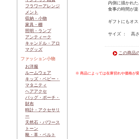
内側に描かれた
フラワーアレンジ
食事の時間が楽
メント
収納・小物
ギフトにもオス
家具・棚
照明・ランプ
サイズ ： 高さ
アンティーク
キャンドル・アロ
マグッズ
この商品
ファッション小物
お洋服
ルームウェア
※ 商品によっては在庫切れや価格が
キッズ・ベビー・
マタニティ
ヘアアクセ
バッグ・ポーチ・
財布
時計・アクセサリ
ー
天然石・パワース
トーン
靴・革・ベルト