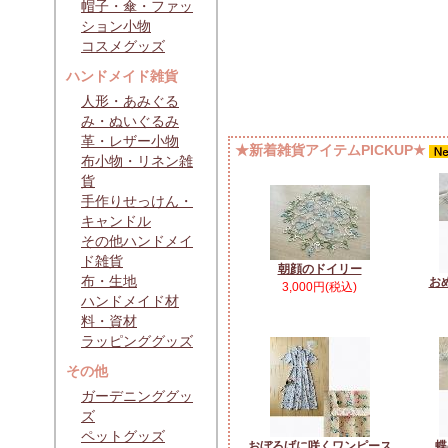
帽子・傘・ファッ
ション小物
コスメグッズ
ハンドメイド雑貨
人形・あみぐる
み・ぬいぐるみ
革・レザー小物
★新着雑貨アイテムPICKUP★
布小物・リネン雑
貨
手作りせっけん・
キャンドル
その他ハンドメイ
ド雑貨
朝顔のドイリー
布・生地
お
3,000円(税込)
ハンドメイド材
料・資材
ラッピンググッズ
その他
ガーデニンググッ
ズ
ペットグッズ
おぼろげに咲くワンピース
蝶