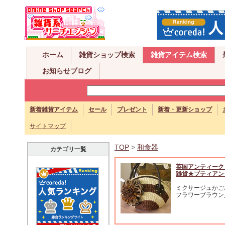
ホーム
雑貨ショップ検索
雑貨アイテム検索
お知らせブログ
新着雑貨アイテム
セール
プレゼント
新着・更新ショップ
サイトマップ
TOP
>
和食器
カテゴリ一覧
英国アンティーク
雑貨★プティアン
ミクサージュかご
フラワーブラウン