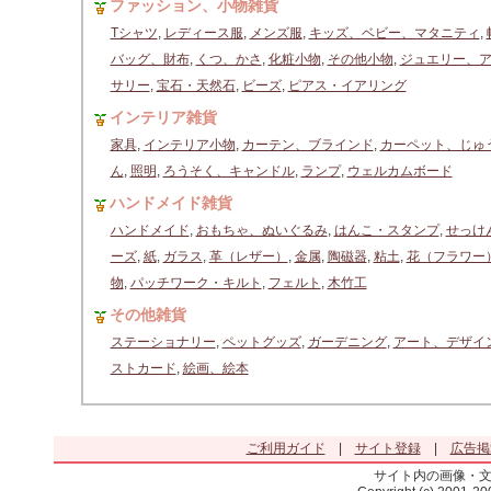
ファッション、小物雑貨
Tシャツ
,
レディース服
,
メンズ服
,
キッズ、ベビー、マタニティ
,
バッグ、財布
,
くつ、かさ
,
化粧小物
,
その他小物
,
ジュエリー、
サリー
,
宝石・天然石
,
ビーズ
,
ピアス・イアリング
インテリア雑貨
家具
,
インテリア小物
,
カーテン、ブラインド
,
カーペット、じゅ
ん
,
照明
,
ろうそく、キャンドル
,
ランプ
,
ウェルカムボード
ハンドメイド雑貨
ハンドメイド
,
おもちゃ、ぬいぐるみ
,
はんこ・スタンプ
,
せっけ
ーズ
,
紙
,
ガラス
,
革（レザー）
,
金属
,
陶磁器
,
粘土
,
花（フラワー
物
,
パッチワーク・キルト
,
フェルト
,
木竹工
その他雑貨
ステーショナリー
,
ペットグッズ
,
ガーデニング
,
アート、デザイ
ストカード
,
絵画、絵本
ご利用ガイド
|
サイト登録
|
広告掲
サイト内の画像・