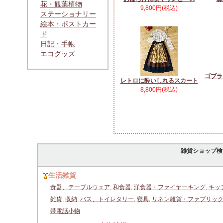
花・観葉植物
9,800円(税込)
ステーショナリー
絵本・ポストカー
ド
日記・手帳
エコグッズ
ゴブラ
レトロに酔いしれるスカート
8,800円(税込)
雑貨ショップ検
生活雑貨
食器、テーブルウェア
,
和食器
,
洋食器・ファイヤーキング
,
キッ
雑貨
,
収納
,
バス、トイレタリー
,
寝具
,
リネン雑貨・ファブリッ
帯電話小物