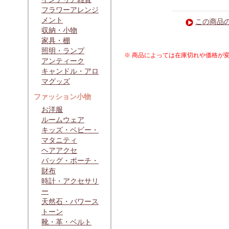
フラワーアレンジ
メント
この商品
収納・小物
家具・棚
照明・ランプ
※ 商品によっては在庫切れや価格が
アンティーク
キャンドル・アロ
マグッズ
ファッション小物
お洋服
ルームウェア
キッズ・ベビー・
マタニティ
ヘアアクセ
バッグ・ポーチ・
財布
時計・アクセサリ
ー
天然石・パワース
トーン
靴・革・ベルト