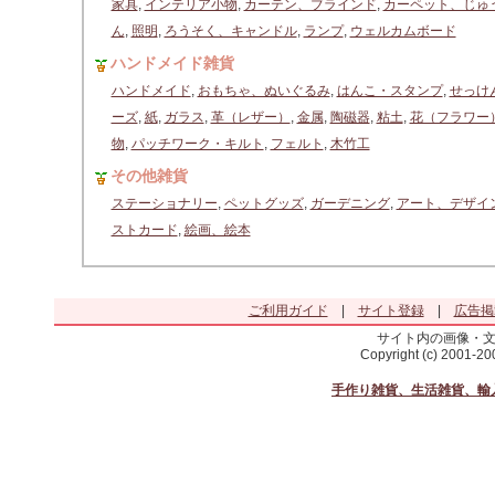
家具
,
インテリア小物
,
カーテン、ブラインド
,
カーペット、じゅ
ん
,
照明
,
ろうそく、キャンドル
,
ランプ
,
ウェルカムボード
ハンドメイド雑貨
ハンドメイド
,
おもちゃ、ぬいぐるみ
,
はんこ・スタンプ
,
せっけ
ーズ
,
紙
,
ガラス
,
革（レザー）
,
金属
,
陶磁器
,
粘土
,
花（フラワー
物
,
パッチワーク・キルト
,
フェルト
,
木竹工
その他雑貨
ステーショナリー
,
ペットグッズ
,
ガーデニング
,
アート、デザイ
ストカード
,
絵画、絵本
ご利用ガイド
|
サイト登録
|
広告掲
サイト内の画像・
Copyright (c) 2001-2
手作り雑貨、生活雑貨、輸