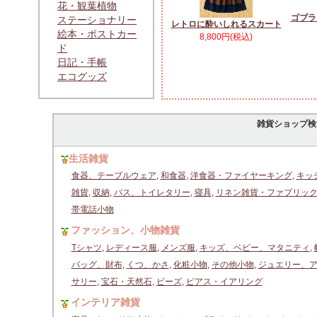
花・観葉植物
ゴブラ
ステーショナリー
レトロに酔いしれるスカート
絵本・ポストカー
8,800円(税込)
ド
日記・手帳
エコグッズ
雑貨ショップ検
生活雑貨
食器、テーブルウェア
,
和食器
,
洋食器・ファイヤーキング
,
キッ
雑貨
,
収納
,
バス、トイレタリー
,
寝具
,
リネン雑貨・ファブリッ
帯電話小物
ファッション、小物雑貨
Tシャツ
,
レディース服
,
メンズ服
,
キッズ、ベビー、マタニティ
,
バッグ、財布
,
くつ、かさ
,
化粧小物
,
その他小物
,
ジュエリー、
サリー
,
宝石・天然石
,
ビーズ
,
ピアス・イアリング
インテリア雑貨