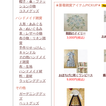
帽子・傘・ファッ
★新着雑貨アイテムPICKUP★
ション小物
コスメグッズ
ハンドメイド雑貨
人形・あみぐる
み・ぬいぐるみ
革・レザー小物
朝顔のドイリー
お
3,000円(税込)
布小物・リネン雑
貨
手作りせっけん・
キャンドル
その他ハンドメイ
ド雑貨
布・生地
ハンドメイド材
おぼろげに咲くワンピース
蝶
料・資材
9,800円(税込)
ラッピンググッズ
その他
ガーデニンググッ
ズ
ペットグッズ