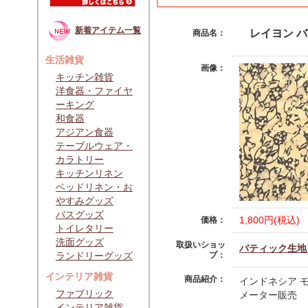
新着アイテム一覧
レイヨン バ
商品名：
生活雑貨
画像：
キッチン雑貨
洋食器・ファイヤ
ーキング
和食器
アジアン食器
テーブルウェア・
カラトリー
キッチンリネン
ベッドリネン・お
やすみグッズ
バスグッズ
1,800円(税込)
価格：
トイレタリー
洗面グッズ
取扱いショッ
バティック生地・
ランドリーグッズ
プ：
インテリア雑貨
商品紹介：
インドネシア 
ファブリック
メーター販売
インテリア雑貨