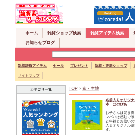
ホーム
雑貨ショップ検索
雑貨アイテム検索
お知らせブログ
新着雑貨アイテム
セール
プレゼント
新着・更新ショップ
サイトマップ
TOP
>
布・生地
カテゴリ一覧
名前入りオリジナ
本 ぱのぴあ
お子さんは驚き喜
マパパは感動で涙
と年齢とお住いの
入るオリジナル絵
す。