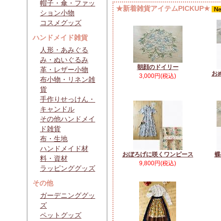
帽子・傘・ファッ
★新着雑貨アイテムPICKUP★
ション小物
コスメグッズ
ハンドメイド雑貨
人形・あみぐる
み・ぬいぐるみ
朝顔のドイリー
革・レザー小物
お
3,000円(税込)
布小物・リネン雑
貨
手作りせっけん・
キャンドル
その他ハンドメイ
ド雑貨
布・生地
ハンドメイド材
おぼろげに咲くワンピース
蝶
料・資材
9,800円(税込)
ラッピンググッズ
その他
ガーデニンググッ
ズ
ペットグッズ