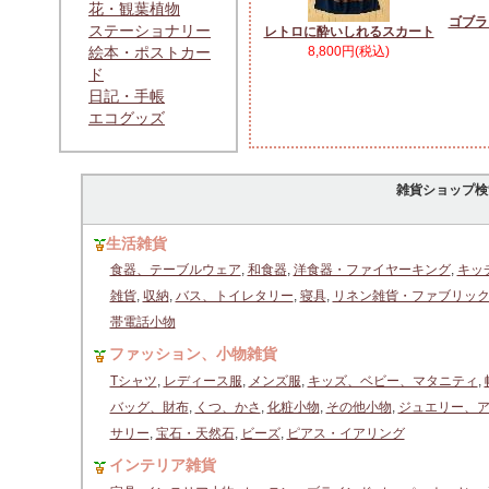
花・観葉植物
ゴブラ
ステーショナリー
レトロに酔いしれるスカート
絵本・ポストカー
8,800円(税込)
ド
日記・手帳
エコグッズ
雑貨ショップ検
生活雑貨
食器、テーブルウェア
,
和食器
,
洋食器・ファイヤーキング
,
キッ
雑貨
,
収納
,
バス、トイレタリー
,
寝具
,
リネン雑貨・ファブリッ
帯電話小物
ファッション、小物雑貨
Tシャツ
,
レディース服
,
メンズ服
,
キッズ、ベビー、マタニティ
,
バッグ、財布
,
くつ、かさ
,
化粧小物
,
その他小物
,
ジュエリー、
サリー
,
宝石・天然石
,
ビーズ
,
ピアス・イアリング
インテリア雑貨