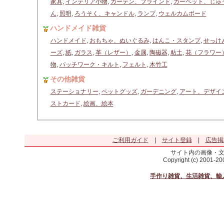
家具
,
インテリア小物
,
カーテン、ブラインド
,
カーペット、じゅ
ん
,
照明
,
ろうそく、キャンドル
,
ランプ
,
ウェルカムボード
ハンドメイド雑貨
ハンドメイド
,
おもちゃ、ぬいぐるみ
,
はんこ・スタンプ
,
せっけ
ーズ
,
紙
,
ガラス
,
革（レザー）
,
金属
,
陶磁器
,
粘土
,
花（フラワー
物
,
パッチワーク・キルト
,
フェルト
,
木竹工
その他雑貨
ステーショナリー
,
ペットグッズ
,
ガーデニング
,
アート、デザイ
ストカード
,
絵画、絵本
ご利用ガイド
|
サイト登録
|
広告掲
サイト内の画像・
Copyright (c) 2001-2
手作り雑貨、生活雑貨、輸