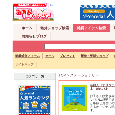
ホーム
雑貨ショップ検索
雑貨アイテム検索
お知らせブログ
新着雑貨アイテム
セール
プレゼント
新着・更新ショップ
サイトマップ
TOP
>
ステーショナリー
カテゴリ一覧
名前入りオリジナ
本 ぱのぴあ
お子さんは驚き喜
マパパは感動で涙
と年齢とお住いの
入るオリジナル絵
す。