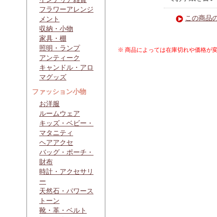
フラワーアレンジ
この商品
メント
収納・小物
家具・棚
照明・ランプ
※ 商品によっては在庫切れや価格が
アンティーク
キャンドル・アロ
マグッズ
ファッション小物
お洋服
ルームウェア
キッズ・ベビー・
マタニティ
ヘアアクセ
バッグ・ポーチ・
財布
時計・アクセサリ
ー
天然石・パワース
トーン
靴・革・ベルト