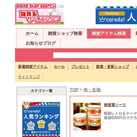
ホーム
雑貨ショップ検索
雑貨アイテム検索
お知らせブログ
新着雑貨アイテム
セール
プレゼント
新着・更新ショップ
サイトマップ
TOP
>
布・生地
カテゴリ一覧
雑貨屋ソース
昭和レトロをテーマ
食器DAISYのマグ