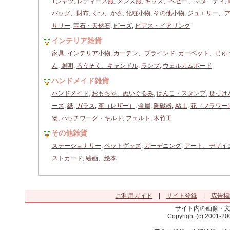
Tシャツ
,
レディース服
,
メンズ服
,
キッズ、ベビー、マタニティ
,
バッグ、財布
,
くつ、かさ
,
化粧小物
,
その他小物
,
ジュエリー、
サリー
,
宝石・天然石
,
ビーズ
,
ピアス・イアリング
インテリア雑貨
家具
,
インテリア小物
,
カーテン、ブラインド
,
カーペット、じゅ
ん
,
照明
,
ろうそく、キャンドル
,
ランプ
,
ウェルカムボード
ハンドメイド雑貨
ハンドメイド
,
おもちゃ、ぬいぐるみ
,
はんこ・スタンプ
,
せっけ
ーズ
,
紙
,
ガラス
,
革（レザー）
,
金属
,
陶磁器
,
粘土
,
花（フラワー
物
,
パッチワーク・キルト
,
フェルト
,
木竹工
その他雑貨
ステーショナリー
,
ペットグッズ
,
ガーデニング
,
アート、デザイ
ストカード
,
絵画、絵本
ご利用ガイド
|
サイト登録
|
広告掲
サイト内の画像・
Copyright (c) 2001-2