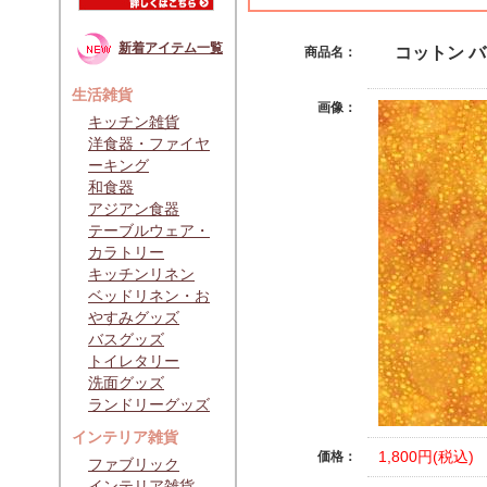
新着アイテム一覧
コットン バ
商品名：
生活雑貨
画像：
キッチン雑貨
洋食器・ファイヤ
ーキング
和食器
アジアン食器
テーブルウェア・
カラトリー
キッチンリネン
ベッドリネン・お
やすみグッズ
バスグッズ
トイレタリー
洗面グッズ
ランドリーグッズ
インテリア雑貨
1,800円(税込)
価格：
ファブリック
インテリア雑貨