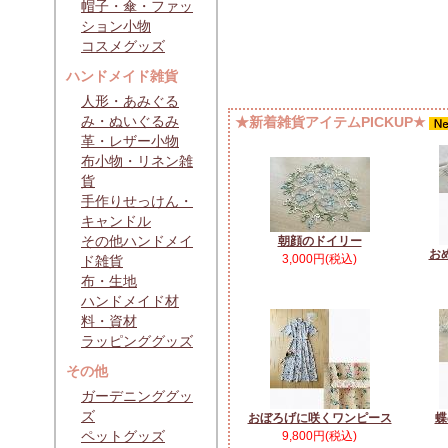
帽子・傘・ファッ
ション小物
コスメグッズ
ハンドメイド雑貨
人形・あみぐる
み・ぬいぐるみ
★新着雑貨アイテムPICKUP★
革・レザー小物
布小物・リネン雑
貨
手作りせっけん・
キャンドル
その他ハンドメイ
朝顔のドイリー
お
3,000円(税込)
ド雑貨
布・生地
ハンドメイド材
料・資材
ラッピンググッズ
その他
ガーデニンググッ
ズ
おぼろげに咲くワンピース
蝶
ペットグッズ
9,800円(税込)