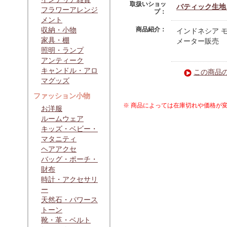
取扱いショッ
バティック生地・
フラワーアレンジ
プ：
メント
収納・小物
商品紹介：
インドネシア 
家具・棚
メーター販売
照明・ランプ
アンティーク
キャンドル・アロ
この商品
マグッズ
ファッション小物
※ 商品によっては在庫切れや価格が
お洋服
ルームウェア
キッズ・ベビー・
マタニティ
ヘアアクセ
バッグ・ポーチ・
財布
時計・アクセサリ
ー
天然石・パワース
トーン
靴・革・ベルト