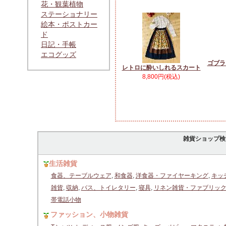
花・観葉植物
ステーショナリー
絵本・ポストカー
ド
日記・手帳
エコグッズ
ゴブラ
レトロに酔いしれるスカート
8,800円(税込)
雑貨ショップ検
生活雑貨
食器、テーブルウェア
,
和食器
,
洋食器・ファイヤーキング
,
キッ
雑貨
,
収納
,
バス、トイレタリー
,
寝具
,
リネン雑貨・ファブリッ
帯電話小物
ファッション、小物雑貨