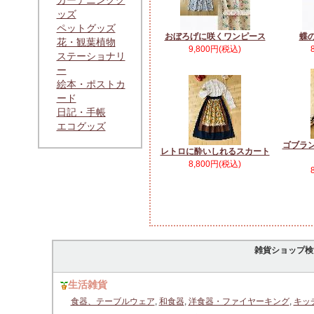
ガーデニンググ
ッズ
ペットグッズ
おぼろげに咲くワンピース
蝶
花・観葉植物
9,800円(税込)
ステーショナリ
ー
絵本・ポストカ
ード
日記・手帳
エコグッズ
ゴブラ
レトロに酔いしれるスカート
8,800円(税込)
雑貨ショップ検
生活雑貨
食器、テーブルウェア
,
和食器
,
洋食器・ファイヤーキング
,
キッ