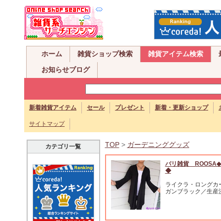
ホーム
雑貨ショップ検索
雑貨アイテム検索
お知らせブログ
新着雑貨アイテム
セール
プレゼント
新着・更新ショップ
サイトマップ
TOP
>
ガーデニンググッズ
カテゴリ一覧
バリ雑貨 ROOSA
◆
ライクラ・ロングカ
ガンブラック／生産