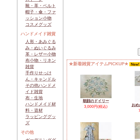
靴・革・ベルト
帽子・傘・ファ
ッション小物
コスメグッズ
ハンドメイド雑貨
人形・あみぐる
み・ぬいぐるみ
革・レザー小物
布小物・リネン
★新着雑貨アイテムPICKUP★
雑貨
手作りせっけ
ん・キャンドル
その他ハンドメ
イド雑貨
布・生地
朝顔のドイリー
ハンドメイド材
おめ
3,000円(税込)
料・資材
ラッピンググッ
ズ
その他