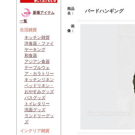
商品
バードハンギング
新着アイテム
名：
一覧
画
生活雑貨
像：
キッチン雑貨
洋食器・ファイ
ヤーキング
和食器
アジアン食器
テーブルウェ
ア・カラトリー
キッチンリネン
ベッドリネン・
おやすみグッズ
バスグッズ
トイレタリー
洗面グッズ
ランドリーグッ
ズ
インテリア雑貨