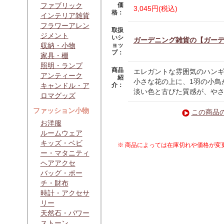
ファブリック
価
3,045円(税込)
格：
インテリア雑貨
フラワーアレン
取扱
ジメント
いシ
ガーデニング雑貨の【ガー
収納・小物
ョッ
プ：
家具・棚
照明・ランプ
商品
エレガントな雰囲気のハン
アンティーク
紹
小さな花の上に、1羽の小鳥
キャンドル・ア
介：
淡い色と古びた質感が、や
ロマグッズ
ファッション小物
この商品
お洋服
ルームウェア
キッズ・ベビ
※ 商品によっては在庫切れや価格が変
ー・マタニティ
ヘアアクセ
バッグ・ポー
チ・財布
時計・アクセサ
リー
天然石・パワー
ストーン