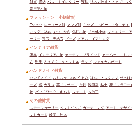
雑貨
,
収納
,
バス、トイレタリー
,
寝具
,
リネン雑貨・ファブリッ
帯電話小物
ファッション、小物雑貨
Tシャツ
,
レディース服
,
メンズ服
,
キッズ、ベビー、マタニティ
,
バッグ、財布
,
くつ、かさ
,
化粧小物
,
その他小物
,
ジュエリー、
サリー
,
宝石・天然石
,
ビーズ
,
ピアス・イアリング
インテリア雑貨
家具
,
インテリア小物
,
カーテン、ブラインド
,
カーペット、じゅ
ん
,
照明
,
ろうそく、キャンドル
,
ランプ
,
ウェルカムボード
ハンドメイド雑貨
ハンドメイド
,
おもちゃ、ぬいぐるみ
,
はんこ・スタンプ
,
せっけ
ーズ
,
紙
,
ガラス
,
革（レザー）
,
金属
,
陶磁器
,
粘土
,
花（フラワー
物
,
パッチワーク・キルト
,
フェルト
,
木竹工
その他雑貨
ステーショナリー
,
ペットグッズ
,
ガーデニング
,
アート、デザイ
ストカード
,
絵画、絵本