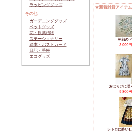
ラッピンググッズ
★新着雑貨アイテムP
その他
ガーデニンググッズ
ペットグッズ
花・観葉植物
ステーショナリー
朝顔のド
絵本・ポストカード
3,000
日記・手帳
エコグッズ
おぼろげに咲
9,800
レトロに酔いし