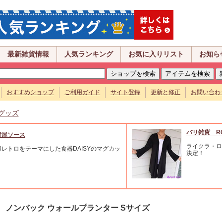
最新雑貨情報
人気ランキング
お気に入りリスト
お知ら
おすすめショップ
ご利用ガイド
サイト登録
更新と修正
お問い合わ
グッズ
バリ雑貨 R
貨屋ソース
ライクラ・ロ
和レトロをテーマにした食器DAISYのマグカッ
決定！
。
ノンバック ウォールプランター Sサイズ