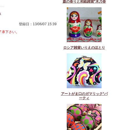
森の香りと和紙雑貨*木乃香
る
登録日：13/06/07 15:39
了承下さい。
ロシア雑貨いりえのほとり
アートがま口のガマリック*パ
ーティ