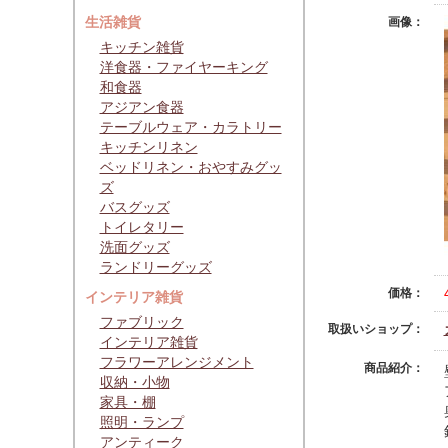
生活雑貨
画像：
キッチン雑貨
洋食器・ファイヤーキング
和食器
アジアン食器
テーブルウェア・カラトリー
キッチンリネン
ベッドリネン・おやすみグッ
ズ
バスグッズ
トイレタリー
洗面グッズ
ランドリーグッズ
価格：
インテリア雑貨
ファブリック
取扱いショップ：
インテリア雑貨
フラワーアレンジメント
商品紹介：
収納・小物
家具・棚
照明・ランプ
アンティーク