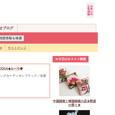
せブログ
せ
サイトマップ
★今日のオススメ雑貨
OOSA◆ルーサ◆
ングカーディガンブラック／生産
中国雑貨と韓国雑貨の店★野原
の香り★