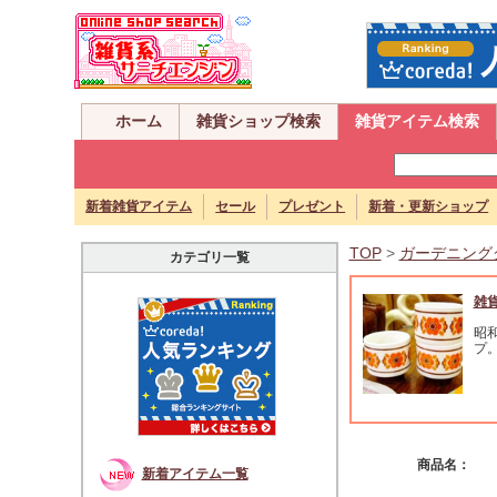
ホーム
雑貨ショップ検索
雑貨アイテム検索
新着雑貨アイテム
セール
プレゼント
新着・更新ショップ
TOP
>
ガーデニング
カテゴリ一覧
雑
昭
プ
商品名：
新着アイテム一覧