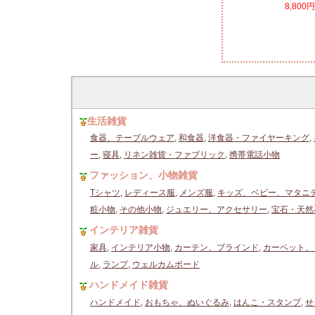
8,800
生活雑貨
食器、テーブルウェア
,
和食器
,
洋食器・ファイヤーキング
,
ー
,
寝具
,
リネン雑貨・ファブリック
,
携帯電話小物
ファッション、小物雑貨
Tシャツ
,
レディース服
,
メンズ服
,
キッズ、ベビー、マタニ
粧小物
,
その他小物
,
ジュエリー、アクセサリー
,
宝石・天然
インテリア雑貨
家具
,
インテリア小物
,
カーテン、ブラインド
,
カーペット、
ル
,
ランプ
,
ウェルカムボード
ハンドメイド雑貨
ハンドメイド
,
おもちゃ、ぬいぐるみ
,
はんこ・スタンプ
,
せ