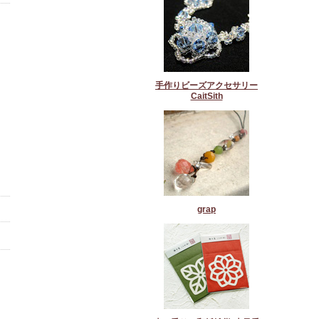
手作りビーズアクセサリー
CaitSith
grap
。