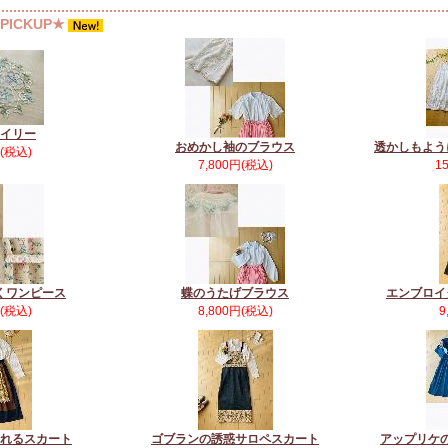
ICKUP★
イリー
おめかし袖のブラウス
透かしもよう
円(税込)
7,800円(税込)
1
くワンピース
蝶のうたげブラウス
エンブロイ
円(税込)
8,800円(税込)
9
れるスカート
ゴブランの誘惑サロペスカート
アップリケ