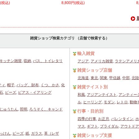
円(税込)
8,800円(税込)
8
雑貨ショップ検索カテゴリ （店舗で検索する）
輸入雑貨
キッチン雑貨
,
収納
,
バス、トイレタリ
アジア
,
アメリカ雑貨
,
ラテンアメリ
雑貨ショップ店舗
北海道
,
東北
,
関東
,
甲信越
,
中部
,
北陸
ティ
,
帽子
,
バッグ、財布
,
くつ、かさ
,
化
雑貨テイスト別
石
,
ビーズ
,
ピアス・イアリング
和風
,
アジアンテイスト
,
アンティー
ル
,
ヒーリング
,
モダン
,
レトロ
,
動物
じゅうたん
,
照明
,
ろうそく、キャンド
行事・目的別
四季の行事
,
お正月
,
バレンタイン
,
ホ
マス
,
ギフト
,
ブライダル
,
アウトドア
っけん
,
ビーズ
,
紙
,
ガラス
,
革（レザ
雑貨ショップ支援