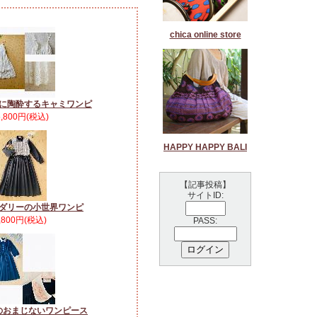
chica online store
に陶酔するキャミワンピ
5,800円(税込)
HAPPY HAPPY BALI
【記事投稿】
サイトID:
ダリーの小世界ワンピ
,800円(税込)
PASS:
のおまじないワンピース