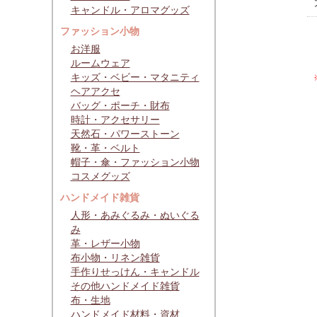
キャンドル・アロマグッズ
ファッション小物
お洋服
ルームウェア
キッズ・ベビー・マタニティ
ヘアアクセ
バッグ・ポーチ・財布
時計・アクセサリー
天然石・パワーストーン
靴・革・ベルト
帽子・傘・ファッション小物
コスメグッズ
ハンドメイド雑貨
人形・あみぐるみ・ぬいぐる
み
革・レザー小物
布小物・リネン雑貨
手作りせっけん・キャンドル
その他ハンドメイド雑貨
布・生地
ハンドメイド材料・資材