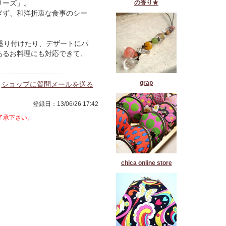
リーズ」。
の香り★
ぎず、和洋折衷な食事のシー
盛り付けたり、デザートにパ
あるお料理にも対応できて、
grap
ショップに質問メールを送る
登録日：13/06/26 17:42
了承下さい。
chica online store