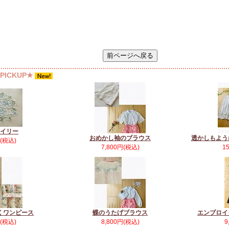
ICKUP★
イリー
おめかし袖のブラウス
透かしもよう
円(税込)
7,800円(税込)
1
くワンピース
蝶のうたげブラウス
エンブロイ
円(税込)
8,800円(税込)
9