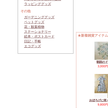
ラッピンググッズ
その他
ガーデニンググッズ
ペットグッズ
花・観葉植物
ステーショナリー
★新着雑貨アイテムP
絵本・ポストカード
日記・手帳
エコグッズ
朝顔のド
3,000
おぼろげに咲
9,800