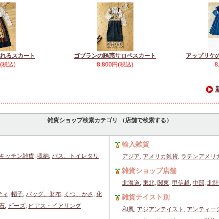
れるスカート
ゴブランの誘惑サロペスカート
アップリケ
円(税込)
8,800円(税込)
8
雑貨ショップ検索カテゴリ （店舗で検索する）
輸入雑貨
キッチン雑貨
,
収納
,
バス、トイレタリ
アジア
,
アメリカ雑貨
,
ラテンアメリ
雑貨ショップ店舗
北海道
,
東北
,
関東
,
甲信越
,
中部
,
北陸
ティ
,
帽子
,
バッグ、財布
,
くつ、かさ
,
化
雑貨テイスト別
石
,
ビーズ
,
ピアス・イアリング
和風
,
アジアンテイスト
,
アンティー