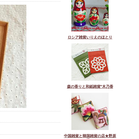
ロシア雑貨いりえのほとり
森の香りと和紙雑貨*木乃香
中国雑貨と韓国雑貨の店★野原