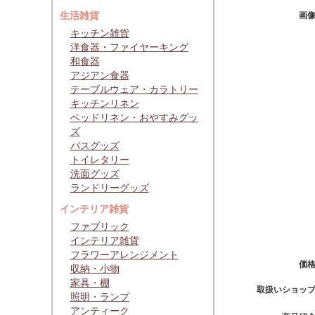
生活雑貨
画
キッチン雑貨
洋食器・ファイヤーキング
和食器
アジアン食器
テーブルウェア・カラトリー
キッチンリネン
ベッドリネン・おやすみグッ
ズ
バスグッズ
トイレタリー
洗面グッズ
ランドリーグッズ
インテリア雑貨
ファブリック
インテリア雑貨
フラワーアレンジメント
価
収納・小物
家具・棚
取扱いショッ
照明・ランプ
アンティーク