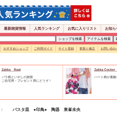
最新雑貨情報
人気ランキング
お気に入りリスト
お知ら
おすすめショップ
ご利用ガイド
サイト登録
更新と修正
お問い合わ
Zakka Rapi
Zakka Coc
バラ柄といやしの雑貨
ハート柄が素敵
ご自宅用・プレゼント用にどうぞ！
パスタ皿 ●印鳥● 陶器 東峯未央
名：