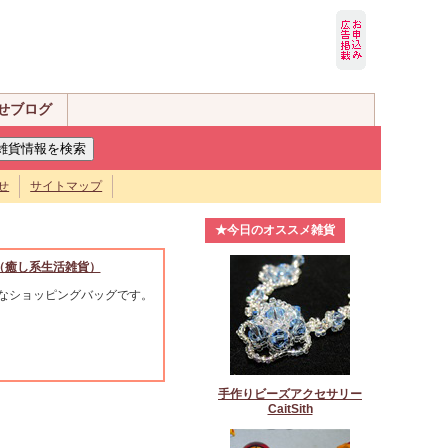
せブログ
せ
サイトマップ
★今日のオススメ雑貨
ker（癒し系生活雑貨）
なショッピングバッグです。
手作りビーズアクセサリー
CaitSith