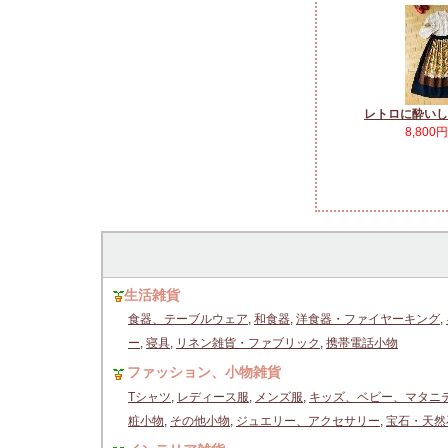
レトロに酔いし
8,800
生活雑貨
食器、テーブルウェア
,
和食器
,
洋食器・ファイヤーキング
,
ー
,
寝具
,
リネン雑貨・ファブリック
,
携帯電話小物
ファッション、小物雑貨
Tシャツ
,
レディース服
,
メンズ服
,
キッズ、ベビー、マタニ
粧小物
,
その他小物
,
ジュエリー、アクセサリー
,
宝石・天然