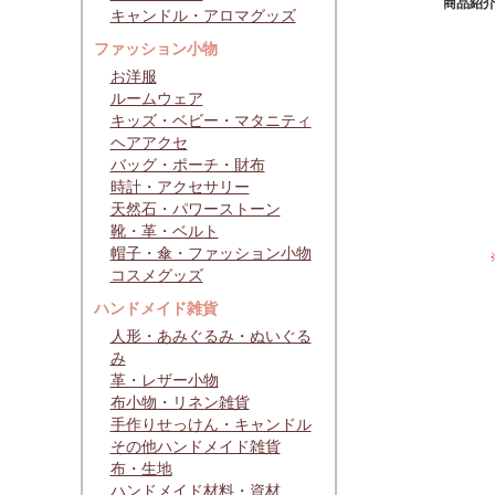
商品紹
キャンドル・アロマグッズ
ファッション小物
お洋服
ルームウェア
キッズ・ベビー・マタニティ
ヘアアクセ
バッグ・ポーチ・財布
時計・アクセサリー
天然石・パワーストーン
靴・革・ベルト
帽子・傘・ファッション小物
コスメグッズ
ハンドメイド雑貨
人形・あみぐるみ・ぬいぐる
み
革・レザー小物
布小物・リネン雑貨
手作りせっけん・キャンドル
その他ハンドメイド雑貨
布・生地
ハンドメイド材料・資材