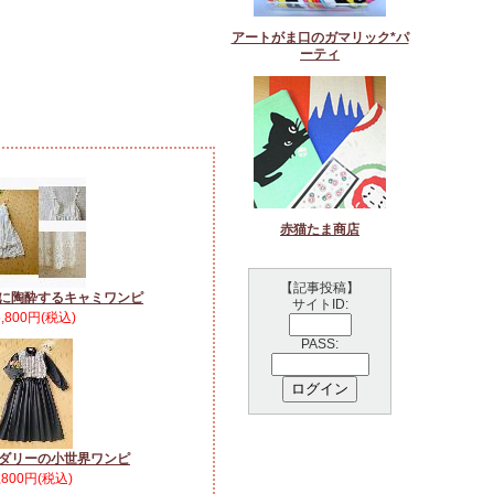
アートがま口のガマリック*パ
ーティ
赤猫たま商店
【記事投稿】
に陶酔するキャミワンピ
サイトID:
5,800円(税込)
PASS:
ダリーの小世界ワンピ
,800円(税込)