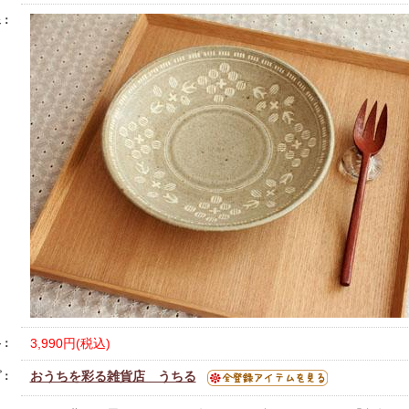
像：
3,990円(税込)
格：
おうちを彩る雑貨店 うちる
プ：