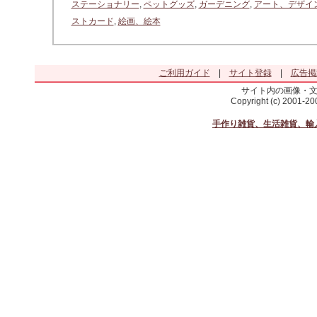
ステーショナリー
,
ペットグッズ
,
ガーデニング
,
アート、デザイ
ストカード
,
絵画、絵本
ご利用ガイド
|
サイト登録
|
広告掲
サイト内の画像・
Copyright (c) 2001-2
手作り雑貨、生活雑貨、輸