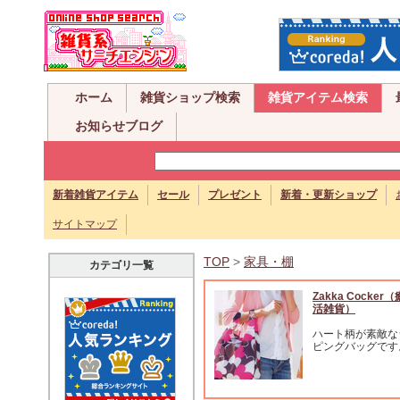
ホーム
雑貨ショップ検索
雑貨アイテム検索
お知らせブログ
新着雑貨アイテム
セール
プレゼント
新着・更新ショップ
サイトマップ
TOP
>
家具・棚
カテゴリ一覧
Zakka Cocke
活雑貨）
ハート柄が素敵な
ピングバッグです