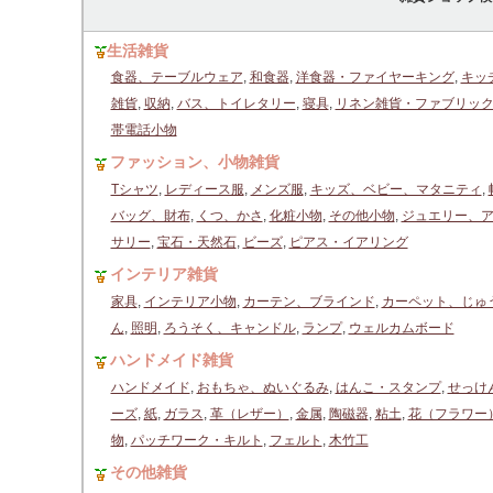
生活雑貨
食器、テーブルウェア
,
和食器
,
洋食器・ファイヤーキング
,
キッ
雑貨
,
収納
,
バス、トイレタリー
,
寝具
,
リネン雑貨・ファブリッ
帯電話小物
ファッション、小物雑貨
Tシャツ
,
レディース服
,
メンズ服
,
キッズ、ベビー、マタニティ
,
バッグ、財布
,
くつ、かさ
,
化粧小物
,
その他小物
,
ジュエリー、
サリー
,
宝石・天然石
,
ビーズ
,
ピアス・イアリング
インテリア雑貨
家具
,
インテリア小物
,
カーテン、ブラインド
,
カーペット、じゅ
ん
,
照明
,
ろうそく、キャンドル
,
ランプ
,
ウェルカムボード
ハンドメイド雑貨
ハンドメイド
,
おもちゃ、ぬいぐるみ
,
はんこ・スタンプ
,
せっけ
ーズ
,
紙
,
ガラス
,
革（レザー）
,
金属
,
陶磁器
,
粘土
,
花（フラワー
物
,
パッチワーク・キルト
,
フェルト
,
木竹工
その他雑貨