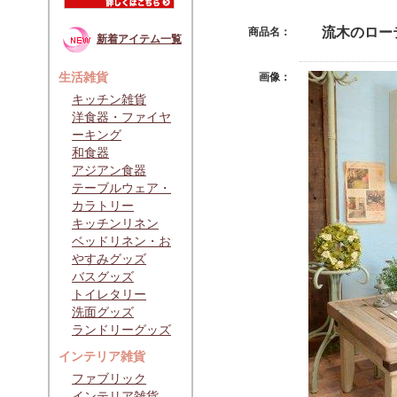
流木のロー
商品名：
新着アイテム一覧
生活雑貨
画像：
キッチン雑貨
洋食器・ファイヤ
ーキング
和食器
アジアン食器
テーブルウェア・
カラトリー
キッチンリネン
ベッドリネン・お
やすみグッズ
バスグッズ
トイレタリー
洗面グッズ
ランドリーグッズ
インテリア雑貨
ファブリック
インテリア雑貨