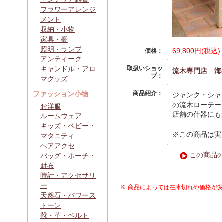
フラワーアレンジ
メント
収納・小物
家具・棚
照明・ランプ
69,800円(税込)
価格：
アンティーク
キャンドル・アロ
取扱いショッ
流木専門店 海
プ：
マグッズ
ファッション小物
商品紹介：
ジャンク・シャ
の流木ローテー
お洋服
店舗の什器にも
ルームウェア
キッズ・ベビー・
※この商品は実
マタニティ
ヘアアクセ
この商品
バッグ・ポーチ・
財布
時計・アクセサリ
ー
※ 商品によっては在庫切れや価格が
天然石・パワース
トーン
靴・革・ベルト