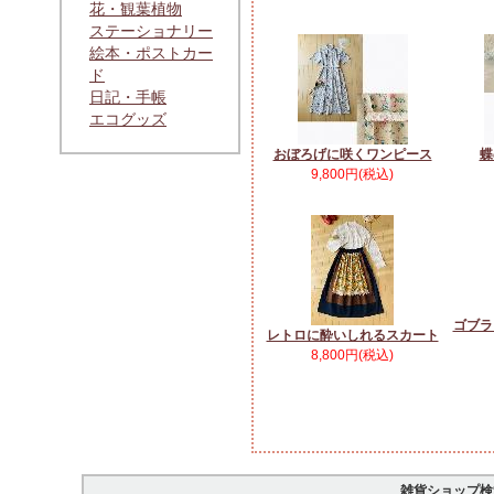
花・観葉植物
ステーショナリー
絵本・ポストカー
ド
日記・手帳
エコグッズ
おぼろげに咲くワンピース
蝶
9,800円(税込)
ゴブラ
レトロに酔いしれるスカート
8,800円(税込)
雑貨ショップ検