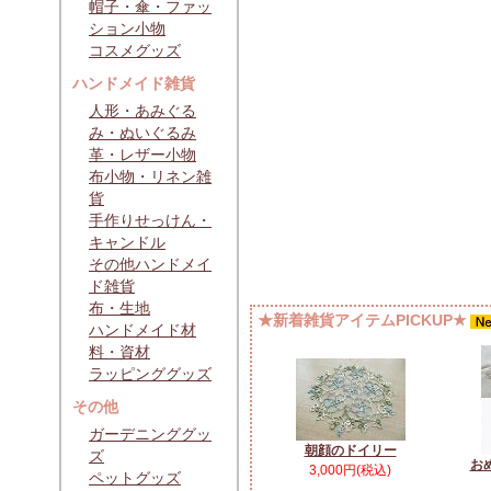
帽子・傘・ファッ
ション小物
コスメグッズ
ハンドメイド雑貨
人形・あみぐる
み・ぬいぐるみ
革・レザー小物
布小物・リネン雑
貨
手作りせっけん・
キャンドル
その他ハンドメイ
ド雑貨
布・生地
★新着雑貨アイテムPICKUP★
ハンドメイド材
料・資材
ラッピンググッズ
その他
ガーデニンググッ
朝顔のドイリー
ズ
お
3,000円(税込)
ペットグッズ