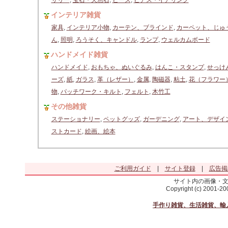
サリー
,
宝石・天然石
,
ビーズ
,
ピアス・イアリング
インテリア雑貨
家具
,
インテリア小物
,
カーテン、ブラインド
,
カーペット、じゅ
ん
,
照明
,
ろうそく、キャンドル
,
ランプ
,
ウェルカムボード
ハンドメイド雑貨
ハンドメイド
,
おもちゃ、ぬいぐるみ
,
はんこ・スタンプ
,
せっけ
ーズ
,
紙
,
ガラス
,
革（レザー）
,
金属
,
陶磁器
,
粘土
,
花（フラワー
物
,
パッチワーク・キルト
,
フェルト
,
木竹工
その他雑貨
ステーショナリー
,
ペットグッズ
,
ガーデニング
,
アート、デザイ
ストカード
,
絵画、絵本
ご利用ガイド
|
サイト登録
|
広告掲
サイト内の画像・
Copyright (c) 2001-2
手作り雑貨、生活雑貨、輸