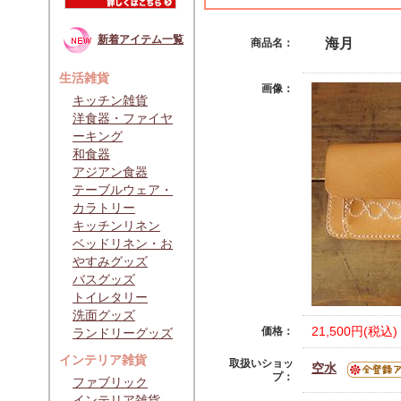
新着アイテム一覧
海月
商品名：
生活雑貨
画像：
キッチン雑貨
洋食器・ファイヤ
ーキング
和食器
アジアン食器
テーブルウェア・
カラトリー
キッチンリネン
ベッドリネン・お
やすみグッズ
バスグッズ
トイレタリー
洗面グッズ
21,500円(税込)
価格：
ランドリーグッズ
インテリア雑貨
取扱いショッ
空水
プ：
ファブリック
インテリア雑貨