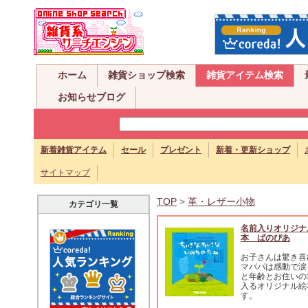
ホーム
雑貨ショップ検索
雑貨アイテム検索
お知らせブログ
新着雑貨アイテム
セール
プレゼント
新着・更新ショップ
サイトマップ
TOP
>
革・レザー小物
カテゴリ一覧
名前入りオリジナ
本 ぱのぴあ
お子さんは驚き喜
マパパは感動で涙
と年齢とお住いの
入るオリジナル絵
す。