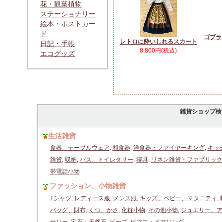
花・観葉植物
ステーショナリー
絵本・ポストカー
ド
ゴブラ
レトロに酔いしれるスカート
日記・手帳
8,800円(税込)
エコグッズ
雑貨ショップ検
生活雑貨
食器、テーブルウェア
,
和食器
,
洋食器・ファイヤーキング
,
キッ
雑貨
,
収納
,
バス、トイレタリー
,
寝具
,
リネン雑貨・ファブリッ
帯電話小物
ファッション、小物雑貨
Tシャツ
,
レディース服
,
メンズ服
,
キッズ、ベビー、マタニティ
,
バッグ、財布
,
くつ、かさ
,
化粧小物
,
その他小物
,
ジュエリー、