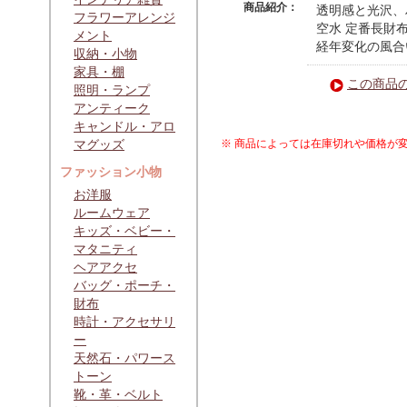
商品紹介：
透明感と光沢、
フラワーアレンジ
空水 定番長財
メント
経年変化の風合
収納・小物
家具・棚
この商品
照明・ランプ
アンティーク
キャンドル・アロ
マグッズ
※ 商品によっては在庫切れや価格が
ファッション小物
お洋服
ルームウェア
キッズ・ベビー・
マタニティ
ヘアアクセ
バッグ・ポーチ・
財布
時計・アクセサリ
ー
天然石・パワース
トーン
靴・革・ベルト