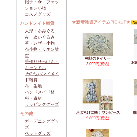
帽子・傘・ファッ
ション小物
コスメグッズ
★新着雑貨アイテムPICKUP★
ハンドメイド雑貨
人形・あみぐる
み・ぬいぐるみ
革・レザー小物
布小物・リネン雑
貨
朝顔のドイリー
手作りせっけん・
お
3,000円(税込)
キャンドル
その他ハンドメイ
ド雑貨
布・生地
ハンドメイド材
料・資材
ラッピンググッズ
おぼろげに咲くワンピース
蝶
その他
9,800円(税込)
ガーデニンググッ
ズ
ペットグッズ