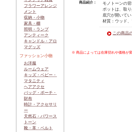
商品紹介：
モノトーンの背
フラワーアレンジ
ポットは、取り
メント
底穴が開いてい
収納・小物
材質：ウッド、
家具・棚
照明・ランプ
この商品
アンティーク
キャンドル・アロ
マグッズ
※ 商品によっては在庫切れや価格が
ファッション小物
お洋服
ルームウェア
キッズ・ベビー・
マタニティ
ヘアアクセ
バッグ・ポーチ・
財布
時計・アクセサリ
ー
天然石・パワース
トーン
靴・革・ベルト