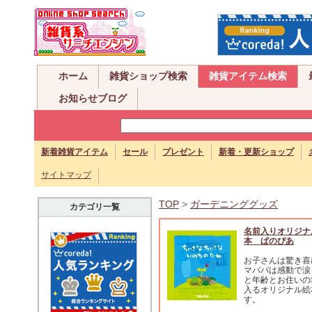
ホーム
雑貨ショップ検索
雑貨アイテム検索
お知らせブログ
新着雑貨アイテム
セール
プレゼント
新着・更新ショップ
サイトマップ
TOP
>
ガーデニンググッズ
カテゴリ一覧
名前入りオリジナ
本 ぱのぴあ
お子さんは驚き喜
マパパは感動で涙
と年齢とお住いの
入るオリジナル絵
す。