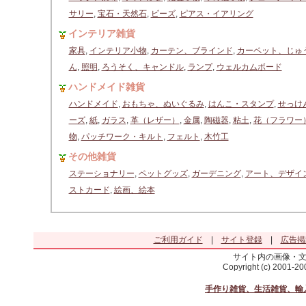
サリー
,
宝石・天然石
,
ビーズ
,
ピアス・イアリング
インテリア雑貨
家具
,
インテリア小物
,
カーテン、ブラインド
,
カーペット、じゅ
ん
,
照明
,
ろうそく、キャンドル
,
ランプ
,
ウェルカムボード
ハンドメイド雑貨
ハンドメイド
,
おもちゃ、ぬいぐるみ
,
はんこ・スタンプ
,
せっけ
ーズ
,
紙
,
ガラス
,
革（レザー）
,
金属
,
陶磁器
,
粘土
,
花（フラワー
物
,
パッチワーク・キルト
,
フェルト
,
木竹工
その他雑貨
ステーショナリー
,
ペットグッズ
,
ガーデニング
,
アート、デザイ
ストカード
,
絵画、絵本
ご利用ガイド
|
サイト登録
|
広告掲
サイト内の画像・
Copyright (c) 2001-2
手作り雑貨、生活雑貨、輸