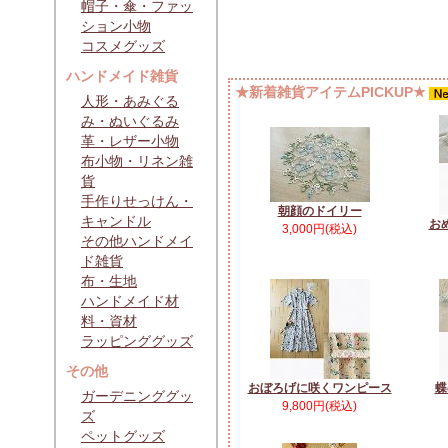
帽子・傘・ファッ
ション小物
コスメグッズ
ハンドメイド雑貨
★新着雑貨アイテムPICKUP★
人形・あみぐる
み・ぬいぐるみ
革・レザー小物
布小物・リネン雑
貨
手作りせっけん・
朝顔のドイリー
キャンドル
お
3,000円(税込)
その他ハンドメイ
ド雑貨
布・生地
ハンドメイド材
料・資材
ラッピンググッズ
その他
おぼろげに咲くワンピース
蝶
ガーデニンググッ
9,800円(税込)
ズ
ペットグッズ