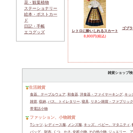
花・観葉植物
ステーショナリー
絵本・ポストカー
ド
日記・手帳
ゴブラ
レトロに酔いしれるスカート
エコグッズ
8,800円(税込)
雑貨ショップ検
生活雑貨
食器、テーブルウェア
,
和食器
,
洋食器・ファイヤーキング
,
キッ
雑貨
,
収納
,
バス、トイレタリー
,
寝具
,
リネン雑貨・ファブリッ
帯電話小物
ファッション、小物雑貨
Tシャツ
,
レディース服
,
メンズ服
,
キッズ、ベビー、マタニティ
,
バッグ、財布
,
くつ、かさ
,
化粧小物
,
その他小物
,
ジュエリー、