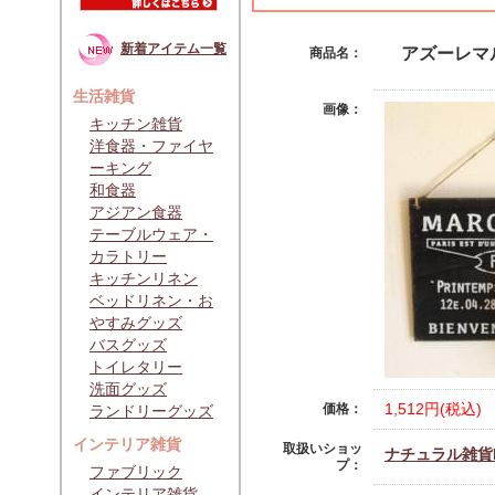
新着アイテム一覧
アズーレマ
商品名：
生活雑貨
画像：
キッチン雑貨
洋食器・ファイヤ
ーキング
和食器
アジアン食器
テーブルウェア・
カラトリー
キッチンリネン
ベッドリネン・お
やすみグッズ
バスグッズ
トイレタリー
洗面グッズ
1,512円(税込)
価格：
ランドリーグッズ
インテリア雑貨
取扱いショッ
ナチュラル雑貨Li
プ：
ファブリック
インテリア雑貨