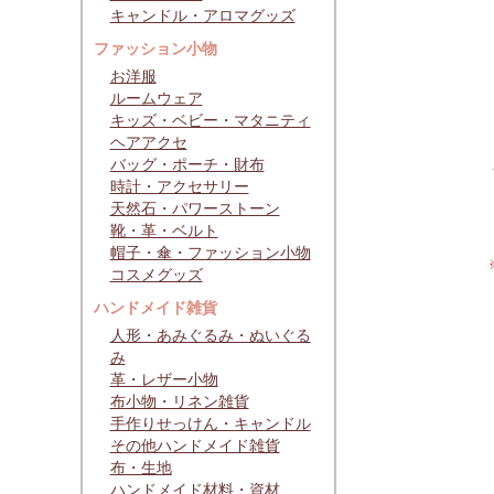
キャンドル・アロマグッズ
ファッション小物
お洋服
ルームウェア
キッズ・ベビー・マタニティ
ヘアアクセ
バッグ・ポーチ・財布
時計・アクセサリー
天然石・パワーストーン
靴・革・ベルト
帽子・傘・ファッション小物
コスメグッズ
ハンドメイド雑貨
人形・あみぐるみ・ぬいぐる
み
革・レザー小物
布小物・リネン雑貨
手作りせっけん・キャンドル
その他ハンドメイド雑貨
布・生地
ハンドメイド材料・資材