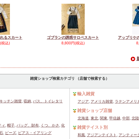
れるスカート
ゴブランの誘惑サロペスカート
アップリケ
円(税込)
8,800円(税込)
8
雑貨ショップ検索カテゴリ （店舗で検索する）
輸入雑貨
キッチン雑貨
,
収納
,
バス、トイレタリ
アジア
,
アメリカ雑貨
,
ラテンアメリ
雑貨ショップ店舗
北海道
,
東北
,
関東
,
甲信越
,
中部
,
北陸
ティ
,
帽子
,
バッグ、財布
,
くつ、かさ
,
化
雑貨テイスト別
石
,
ビーズ
,
ピアス・イアリング
和風
,
アジアンテイスト
,
アンティー