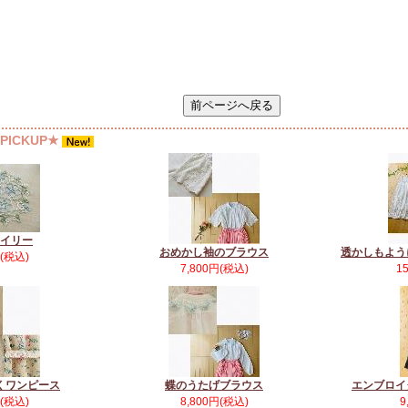
ICKUP★
イリー
おめかし袖のブラウス
透かしもよう
円(税込)
7,800円(税込)
1
くワンピース
蝶のうたげブラウス
エンブロイ
円(税込)
8,800円(税込)
9