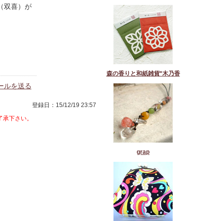
（双喜）が
森の香りと和紙雑貨*木乃香
ールを送る
登録日：15/12/19 23:57
了承下さい。
grap