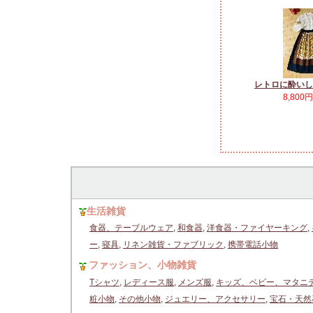
レトロに酔いし
8,800
生活雑貨
食器、テーブルウェア
,
和食器
,
洋食器・ファイヤーキング
,
ー
,
寝具
,
リネン雑貨・ファブリック
,
携帯電話小物
ファッション、小物雑貨
Tシャツ
,
レディース服
,
メンズ服
,
キッズ、ベビー、マタニ
粧小物
,
その他小物
,
ジュエリー、アクセサリー
,
宝石・天然