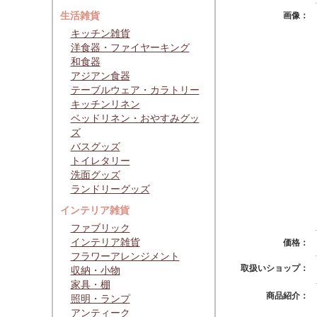
生活雑貨
画像：
キッチン雑貨
洋食器・ファイヤーキング
和食器
アジアン食器
テーブルウェア・カラトリー
キッチンリネン
ベッドリネン・おやすみグッ
ズ
バスグッズ
トイレタリー
洗面グッズ
ランドリーグッズ
インテリア雑貨
ファブリック
インテリア雑貨
価格：
フラワーアレンジメント
取扱いショップ：
収納・小物
家具・棚
商品紹介：
照明・ランプ
アンティーク