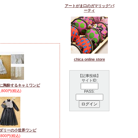
アートがま口のガマリック*パ
ーティ
chica online store
【記事投稿】
サイトID:
に陶酔するキャミワンピ
5,800円(税込)
PASS:
ダリーの小世界ワンピ
,800円(税込)