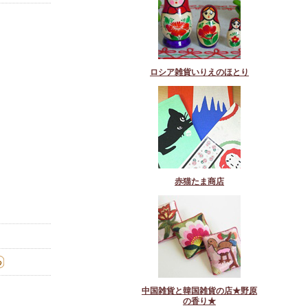
ロシア雑貨いりえのほとり
赤猫たま商店
中国雑貨と韓国雑貨の店★野原
の香り★