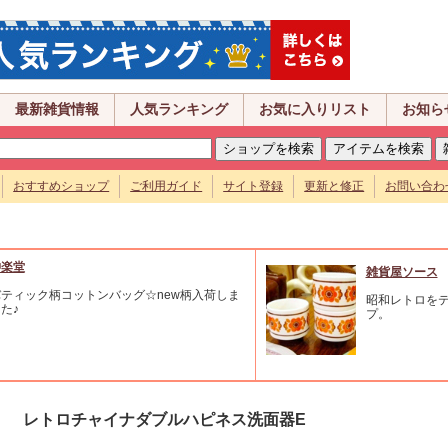
最新雑貨情報
人気ランキング
お気に入りリスト
お知ら
おすすめショップ
ご利用ガイド
サイト登録
更新と修正
お問い合わ
沖楽堂
雑貨屋ソース
ティック柄コットンバッグ☆new柄入荷しま
昭和レトロをテ
た♪
プ。
レトロチャイナダブルハピネス洗面器E