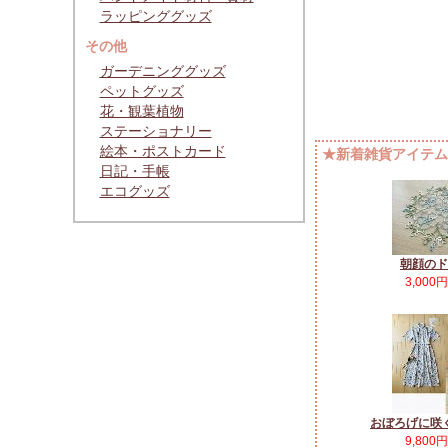
ラッピンググッズ
その他
ガーデニンググッズ
ペットグッズ
花・観葉植物
ステーショナリー
絵本・ポストカード
★新着雑貨アイテムP
日記・手帳
エコグッズ
朝顔のド
3,000
おぼろげに咲
9,800