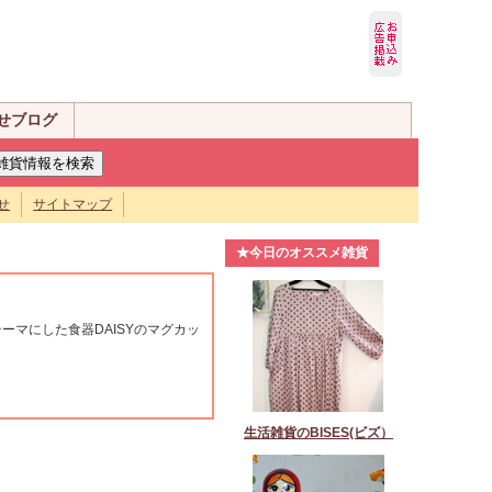
せブログ
せ
サイトマップ
★今日のオススメ雑貨
ーマにした食器DAISYのマグカッ
生活雑貨のBISES(ビズ）