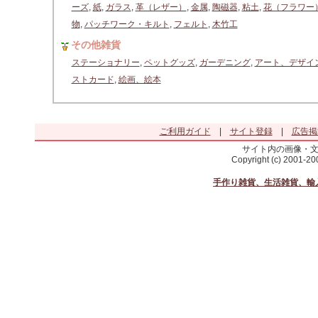
ーズ
,
紙
,
ガラス
,
革（レザー）
,
金属
,
陶磁器
,
粘土
,
花（フラワー
物
,
パッチワーク・キルト
,
フェルト
,
木竹工
その他雑貨
ステーショナリー
,
ペットグッズ
,
ガーデニング
,
アート、デザイ
ストカード
,
絵画、絵本
ご利用ガイド
|
サイト登録
|
広告掲
サイト内の画像・
Copyright (c) 2001-2
手作り雑貨、生活雑貨、輸