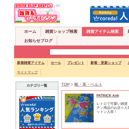
ホーム
雑貨ショップ検索
雑貨アイテム検索
お知らせブログ
新着雑貨アイテム
セール
プレゼント
新着・更新ショップ
サイトマップ
TOP
>
靴・革・ベルト
カテゴリ一覧
PATRICK Anh
レトロで可愛い雑貨
チン用品のお店☆人
ットン入荷！