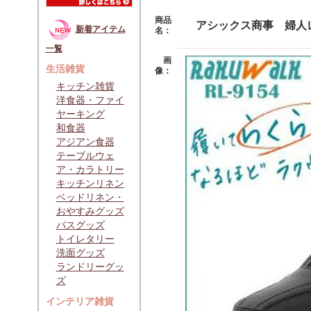
商品
アシックス商事 婦人
新着アイテム
名：
一覧
画
生活雑貨
像：
キッチン雑貨
洋食器・ファイ
ヤーキング
和食器
アジアン食器
テーブルウェ
ア・カラトリー
キッチンリネン
ベッドリネン・
おやすみグッズ
バスグッズ
トイレタリー
洗面グッズ
ランドリーグッ
ズ
インテリア雑貨