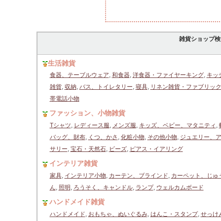
雑貨ショップ検
生活雑貨
食器、テーブルウェア
,
和食器
,
洋食器・ファイヤーキング
,
キッ
雑貨
,
収納
,
バス、トイレタリー
,
寝具
,
リネン雑貨・ファブリッ
帯電話小物
ファッション、小物雑貨
Tシャツ
,
レディース服
,
メンズ服
,
キッズ、ベビー、マタニティ
,
バッグ、財布
,
くつ、かさ
,
化粧小物
,
その他小物
,
ジュエリー、
サリー
,
宝石・天然石
,
ビーズ
,
ピアス・イアリング
インテリア雑貨
家具
,
インテリア小物
,
カーテン、ブラインド
,
カーペット、じゅ
ん
,
照明
,
ろうそく、キャンドル
,
ランプ
,
ウェルカムボード
ハンドメイド雑貨
ハンドメイド
,
おもちゃ、ぬいぐるみ
,
はんこ・スタンプ
,
せっけ