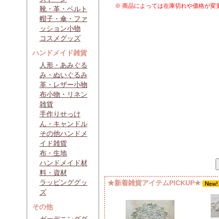
※ 商品によっては在庫切れや価格が変
靴・革・ベルト
帽子・傘・ファ
ッション小物
コスメグッズ
ハンドメイド雑貨
人形・あみぐる
み・ぬいぐるみ
革・レザー小物
布小物・リネン
雑貨
手作りせっけ
ん・キャンドル
その他ハンドメ
イド雑貨
布・生地
ハンドメイド材
料・資材
ラッピンググッ
★新着雑貨アイテムPICKUP★
ズ
その他