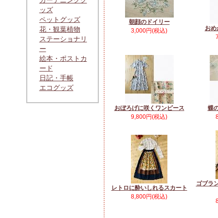
ガーデニンググ
ッズ
ペットグッズ
朝顔のドイリー
おめ
花・観葉植物
3,000円(税込)
ステーショナリ
ー
絵本・ポストカ
ード
日記・手帳
エコグッズ
おぼろげに咲くワンピース
蝶
9,800円(税込)
ゴブラ
レトロに酔いしれるスカート
8,800円(税込)