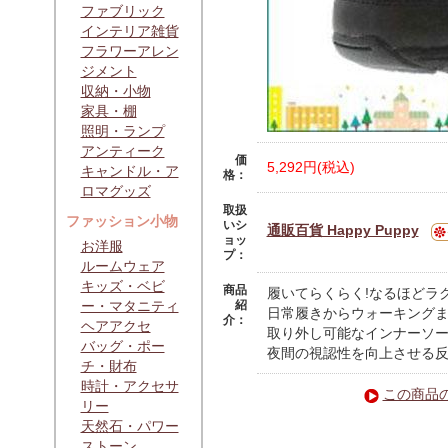
ファブリック
インテリア雑貨
フラワーアレン
ジメント
収納・小物
家具・棚
照明・ランプ
アンティーク
価
5,292円(税込)
キャンドル・ア
格：
ロマグッズ
取扱
ファッション小物
いシ
通販百貨 Happy Puppy
ョッ
お洋服
プ：
ルームウェア
キッズ・ベビ
商品
履いてらくらく!なるほどラ
ー・マタニティ
紹
日常履きからウォーキング
介：
ヘアアクセ
取り外し可能なインナーソー
バッグ・ポー
夜間の視認性を向上させる
チ・財布
時計・アクセサ
この商品
リー
天然石・パワー
ストーン