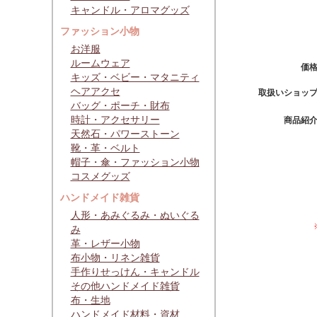
キャンドル・アロマグッズ
ファッション小物
お洋服
ルームウェア
価
キッズ・ベビー・マタニティ
ヘアアクセ
取扱いショッ
バッグ・ポーチ・財布
時計・アクセサリー
商品紹
天然石・パワーストーン
靴・革・ベルト
帽子・傘・ファッション小物
コスメグッズ
ハンドメイド雑貨
人形・あみぐるみ・ぬいぐる
み
革・レザー小物
布小物・リネン雑貨
手作りせっけん・キャンドル
その他ハンドメイド雑貨
布・生地
ハンドメイド材料・資材