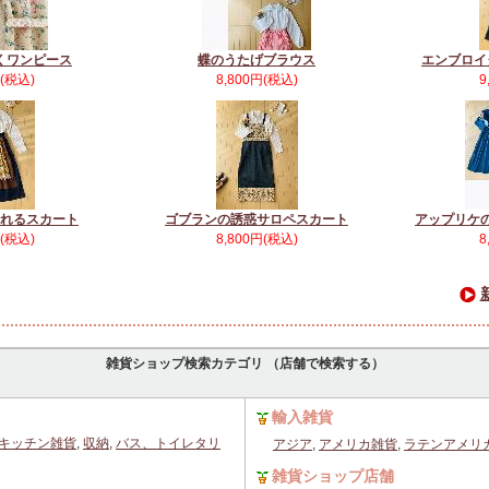
くワンピース
蝶のうたげブラウス
エンブロイ
円(税込)
8,800円(税込)
9
れるスカート
ゴブランの誘惑サロペスカート
アップリケ
円(税込)
8,800円(税込)
8
雑貨ショップ検索カテゴリ （店舗で検索する）
輸入雑貨
キッチン雑貨
,
収納
,
バス、トイレタリ
アジア
,
アメリカ雑貨
,
ラテンアメリ
雑貨ショップ店舗