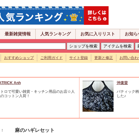
最新雑貨情報
人気ランキング
お気に入りリスト
お知ら
おすすめショップ
ご利用ガイド
サイト登録
更新と修正
お問い合わ
ATRICK Anh
沖楽堂
レトロで可愛い雑貨・キッチン用品のお店☆人
バティック柄
気のコットン入荷！
した♪
麻のハギレセット
名：