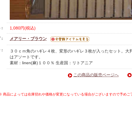
1,080円(税込)
格：
メアリー・ブラウン
プ：
介：
３０ｃｍ角のハギレ４枚、変形のハギレ３枚が入ったセット。大
はアソートです。
素材：linen(麻)１００％ 生産国：リトアニア
この商品の販売ページへ
※ 商品によっては在庫切れや価格が変更になっている場合がございますので予めご