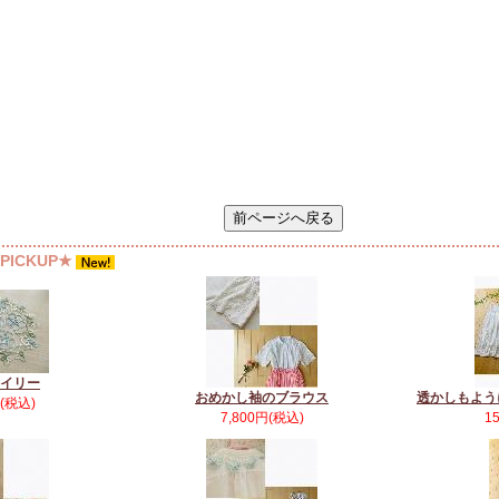
ICKUP★
イリー
おめかし袖のブラウス
透かしもよう
円(税込)
7,800円(税込)
1