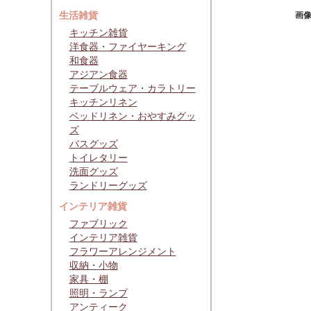
生活雑貨
画
キッチン雑貨
洋食器・ファイヤーキング
和食器
アジアン食器
テーブルウェア・カラトリー
キッチンリネン
ベッドリネン・おやすみグッ
ズ
バスグッズ
トイレタリー
洗面グッズ
ランドリーグッズ
インテリア雑貨
ファブリック
インテリア雑貨
フラワーアレンジメント
収納・小物
家具・棚
照明・ランプ
アンティーク