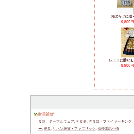
おぼろげに咲
9,800
レトロに酔いし
8,800
生活雑貨
食器、テーブルウェア
,
和食器
,
洋食器・ファイヤーキング
,
ー
,
寝具
,
リネン雑貨・ファブリック
,
携帯電話小物