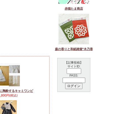
赤猫たま商店
森の香りと和紙雑貨*木乃香
【記事投稿】
サイトID:
PASS:
に陶酔するキャミワンピ
5,800円(税込)