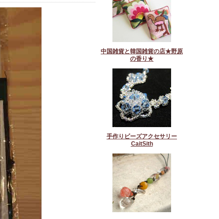
中国雑貨と韓国雑貨の店★野原
の香り★
手作りビーズアクセサリー
CaitSith