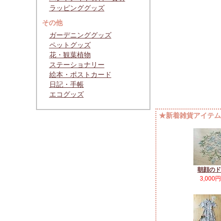
ラッピンググッズ
その他
ガーデニンググッズ
ペットグッズ
花・観葉植物
ステーショナリー
絵本・ポストカード
日記・手帳
エコグッズ
★新着雑貨アイテムP
朝顔のド
3,000