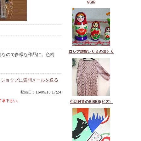
grap
ロシア雑貨いりえのほとり
判なので多様な作品に。色柄
ショップに質問メールを送る
登録日：16/09/13 17:24
了承下さい。
生活雑貨のBISES(ビズ）