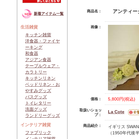
アンティー
商品名：
新着アイテム一覧
生活雑貨
画像：
キッチン雑貨
洋食器・ファイヤ
ーキング
和食器
アジアン食器
テーブルウェア・
カラトリー
キッチンリネン
ベッドリネン・お
やすみグッズ
バスグッズ
5,800円(税込)
価格：
トイレタリー
洗面グッズ
取扱いショッ
La Cote
プ：
ランドリーグッズ
インテリア雑貨
商品紹介：
イギリス SW
ファブリック
（1950年代後
インテリア雑貨