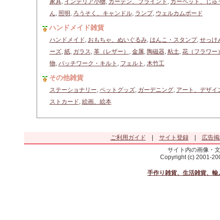
家具
,
インテリア小物
,
カーテン、ブラインド
,
カーペット、じゅ
ん
,
照明
,
ろうそく、キャンドル
,
ランプ
,
ウェルカムボード
ハンドメイド雑貨
ハンドメイド
,
おもちゃ、ぬいぐるみ
,
はんこ・スタンプ
,
せっけ
ーズ
,
紙
,
ガラス
,
革（レザー）
,
金属
,
陶磁器
,
粘土
,
花（フラワー
物
,
パッチワーク・キルト
,
フェルト
,
木竹工
その他雑貨
ステーショナリー
,
ペットグッズ
,
ガーデニング
,
アート、デザイ
ストカード
,
絵画、絵本
ご利用ガイド
|
サイト登録
|
広告掲
サイト内の画像・
Copyright (c) 2001-2
手作り雑貨、生活雑貨、輸