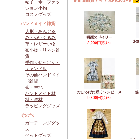
★新着雑貨アイテムPICKUP★
帽子・傘・ファッ
ション小物
コスメグッズ
ハンドメイド雑貨
人形・あみぐる
み・ぬいぐるみ
朝顔のドイリー
お
3,000円(税込)
革・レザー小物
布小物・リネン雑
貨
手作りせっけん・
キャンドル
その他ハンドメイ
ド雑貨
布・生地
おぼろげに咲くワンピース
蝶
ハンドメイド材
9,800円(税込)
料・資材
ラッピンググッズ
その他
ガーデニンググッ
ズ
ペットグッズ