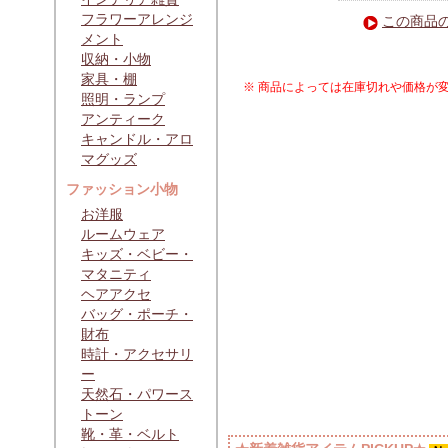
フラワーアレンジ
この商品
メント
収納・小物
家具・棚
※ 商品によっては在庫切れや価格が
照明・ランプ
アンティーク
キャンドル・アロ
マグッズ
ファッション小物
お洋服
ルームウェア
キッズ・ベビー・
マタニティ
ヘアアクセ
バッグ・ポーチ・
財布
時計・アクセサリ
ー
天然石・パワース
トーン
靴・革・ベルト