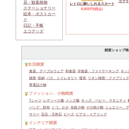
ゴブラ
花・観葉植物
レトロに酔いしれるスカート
ステーショナリー
8,800円(税込)
絵本・ポストカー
ド
日記・手帳
エコグッズ
雑貨ショップ検
生活雑貨
食器、テーブルウェア
,
和食器
,
洋食器・ファイヤーキング
,
キッ
雑貨
,
収納
,
バス、トイレタリー
,
寝具
,
リネン雑貨・ファブリッ
帯電話小物
ファッション、小物雑貨
Tシャツ
,
レディース服
,
メンズ服
,
キッズ、ベビー、マタニティ
,
バッグ、財布
,
くつ、かさ
,
化粧小物
,
その他小物
,
ジュエリー、
サリー
,
宝石・天然石
,
ビーズ
,
ピアス・イアリング
インテリア雑貨