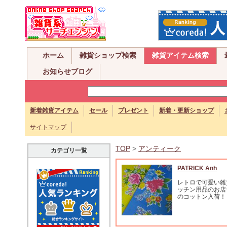
ホーム
雑貨ショップ検索
雑貨アイテム検索
お知らせブログ
新着雑貨アイテム
セール
プレゼント
新着・更新ショップ
サイトマップ
TOP
>
アンティーク
カテゴリ一覧
PATRICK Anh
レトロで可愛い雑
ッチン用品のお店
のコットン入荷！