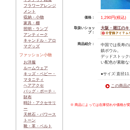
フラワーアレンジ
メント
収納・小物
1,290円(税込)
価格：
家具・棚
大阪・堀江のキッ
取扱いショッ
照明・ランプ
プ：
アンティーク
キャンドル・アロ
商品紹介：
中国では長寿の
マグッズ
鎮ボウル。
ファッション小物
デッドストック
お洋服
い配色が素敵な
ルームウェア
キッズ・ベビー・
●サイズ:直径11.
マタニティ
ヘアアクセ
この商品
バッグ・ポーチ・
財布
時計・アクセサリ
※ 商品によっては在庫切れや価格が
ー
天然石・パワース
トーン
靴・革・ベルト