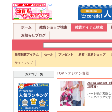
ホーム
雑貨ショップ検索
雑貨アイテム検索
お知らせブログ
新着雑貨アイテム
セール
プレゼント
新着・更新ショップ
サイトマップ
TOP
>
アジアン食器
カテゴリ一覧
Zakka Cocker
活雑貨）
ハート柄が素敵な
ピングバッグです