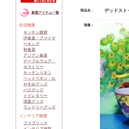
デッドスト
商品名：
新着アイテム一覧
生活雑貨
画像：
キッチン雑貨
洋食器・ファイヤ
ーキング
和食器
アジアン食器
テーブルウェア・
カラトリー
キッチンリネン
ベッドリネン・お
やすみグッズ
バスグッズ
トイレタリー
洗面グッズ
ランドリーグッズ
インテリア雑貨
ファブリック
インテリア雑貨