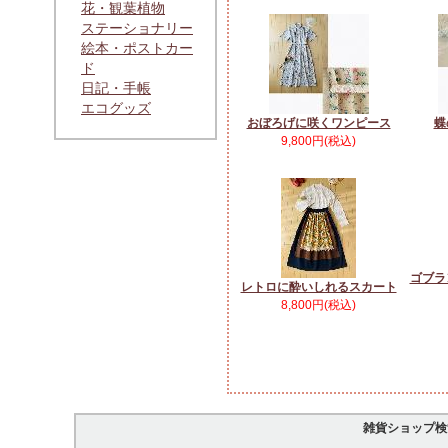
花・観葉植物
ステーショナリー
絵本・ポストカー
ド
日記・手帳
エコグッズ
おぼろげに咲くワンピース
蝶
9,800円(税込)
ゴブラ
レトロに酔いしれるスカート
8,800円(税込)
雑貨ショップ検