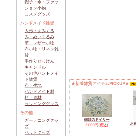
帽子・傘・ファッ
ション小物
コスメグッズ
ハンドメイド雑貨
人形・あみぐる
み・ぬいぐるみ
革・レザー小物
布小物・リネン雑
貨
手作りせっけん・
キャンドル
その他ハンドメイ
ド雑貨
★新着雑貨アイテムPICKUP★
布・生地
ハンドメイド材
料・資材
ラッピンググッズ
その他
朝顔のドイリー
ガーデニンググッ
お
3,000円(税込)
ズ
ペットグッズ