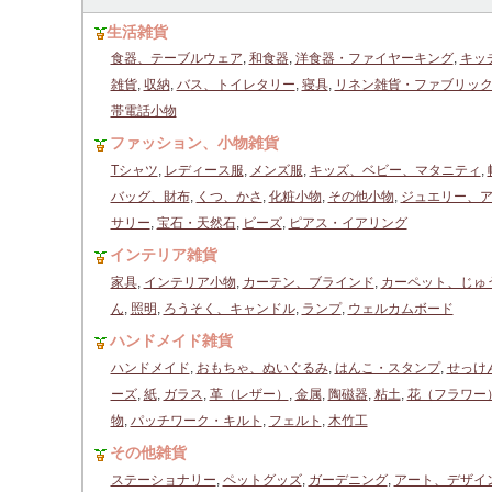
生活雑貨
食器、テーブルウェア
,
和食器
,
洋食器・ファイヤーキング
,
キッ
雑貨
,
収納
,
バス、トイレタリー
,
寝具
,
リネン雑貨・ファブリッ
帯電話小物
ファッション、小物雑貨
Tシャツ
,
レディース服
,
メンズ服
,
キッズ、ベビー、マタニティ
,
バッグ、財布
,
くつ、かさ
,
化粧小物
,
その他小物
,
ジュエリー、
サリー
,
宝石・天然石
,
ビーズ
,
ピアス・イアリング
インテリア雑貨
家具
,
インテリア小物
,
カーテン、ブラインド
,
カーペット、じゅ
ん
,
照明
,
ろうそく、キャンドル
,
ランプ
,
ウェルカムボード
ハンドメイド雑貨
ハンドメイド
,
おもちゃ、ぬいぐるみ
,
はんこ・スタンプ
,
せっけ
ーズ
,
紙
,
ガラス
,
革（レザー）
,
金属
,
陶磁器
,
粘土
,
花（フラワー
物
,
パッチワーク・キルト
,
フェルト
,
木竹工
その他雑貨
ステーショナリー
,
ペットグッズ
,
ガーデニング
,
アート、デザイ