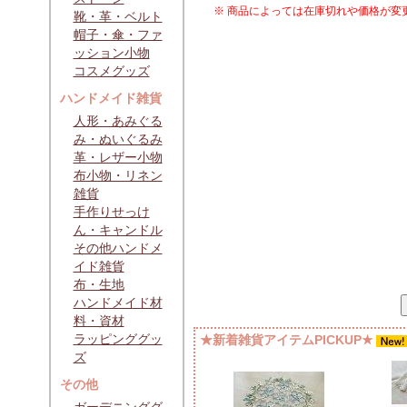
※ 商品によっては在庫切れや価格が変
靴・革・ベルト
帽子・傘・ファ
ッション小物
コスメグッズ
ハンドメイド雑貨
人形・あみぐる
み・ぬいぐるみ
革・レザー小物
布小物・リネン
雑貨
手作りせっけ
ん・キャンドル
その他ハンドメ
イド雑貨
布・生地
ハンドメイド材
料・資材
ラッピンググッ
★新着雑貨アイテムPICKUP★
ズ
その他