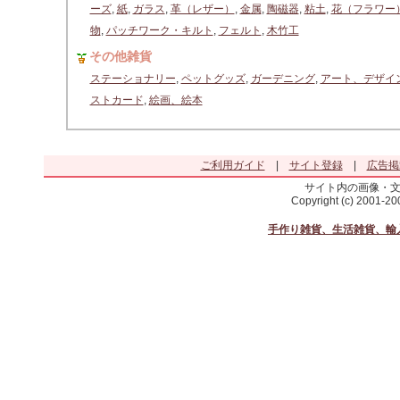
ーズ
,
紙
,
ガラス
,
革（レザー）
,
金属
,
陶磁器
,
粘土
,
花（フラワー
物
,
パッチワーク・キルト
,
フェルト
,
木竹工
その他雑貨
ステーショナリー
,
ペットグッズ
,
ガーデニング
,
アート、デザイ
ストカード
,
絵画、絵本
ご利用ガイド
|
サイト登録
|
広告掲
サイト内の画像・
Copyright (c) 2001-2
手作り雑貨、生活雑貨、輸