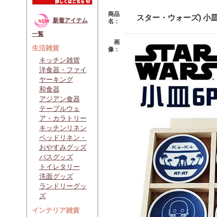
商品
スター・ウォーズ) 小皿
新着アイテム
名：
一覧
画
生活雑貨
像：
キッチン雑貨
洋食器・ファイ
ヤーキング
和食器
アジアン食器
テーブルウェ
ア・カラトリー
キッチンリネン
ベッドリネン・
おやすみグッズ
バスグッズ
トイレタリー
洗面グッズ
ランドリーグッ
ズ
インテリア雑貨