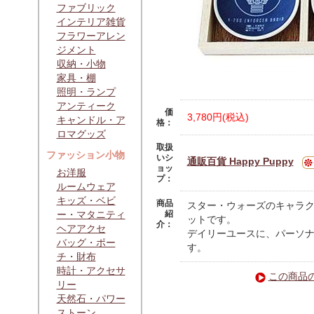
ファブリック
インテリア雑貨
フラワーアレン
ジメント
収納・小物
家具・棚
照明・ランプ
アンティーク
価
3,780円(税込)
キャンドル・ア
格：
ロマグッズ
取扱
ファッション小物
いシ
通販百貨 Happy Puppy
ョッ
お洋服
プ：
ルームウェア
キッズ・ベビ
商品
スター・ウォーズのキャラク
ー・マタニティ
紹
ットです。
介：
ヘアアクセ
デイリーユースに、パーソ
バッグ・ポー
す。
チ・財布
時計・アクセサ
この商品
リー
天然石・パワー
ストーン