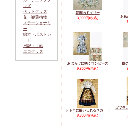
ガーデニンググ
ッズ
ペットグッズ
朝顔のドイリー
おめ
花・観葉植物
3,000円(税込)
ステーショナリ
ー
絵本・ポストカ
ード
日記・手帳
エコグッズ
おぼろげに咲くワンピース
蝶
9,800円(税込)
ゴブラ
レトロに酔いしれるスカート
8,800円(税込)