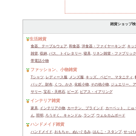
雑貨ショップ検
生活雑貨
食器、テーブルウェア
,
和食器
,
洋食器・ファイヤーキング
,
キッ
雑貨
,
収納
,
バス、トイレタリー
,
寝具
,
リネン雑貨・ファブリッ
帯電話小物
ファッション、小物雑貨
Tシャツ
,
レディース服
,
メンズ服
,
キッズ、ベビー、マタニティ
,
バッグ、財布
,
くつ、かさ
,
化粧小物
,
その他小物
,
ジュエリー、
サリー
,
宝石・天然石
,
ビーズ
,
ピアス・イアリング
インテリア雑貨
家具
,
インテリア小物
,
カーテン、ブラインド
,
カーペット、じゅ
ん
,
照明
,
ろうそく、キャンドル
,
ランプ
,
ウェルカムボード
ハンドメイド雑貨
ハンドメイド
,
おもちゃ、ぬいぐるみ
,
はんこ・スタンプ
,
せっけ