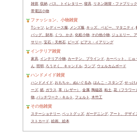
雑貨
,
収納
,
バス、トイレタリー
,
寝具
,
リネン雑貨・ファブリッ
帯電話小物
ファッション、小物雑貨
Tシャツ
,
レディース服
,
メンズ服
,
キッズ、ベビー、マタニティ
,
バッグ、財布
,
くつ、かさ
,
化粧小物
,
その他小物
,
ジュエリー、
サリー
,
宝石・天然石
,
ビーズ
,
ピアス・イアリング
インテリア雑貨
家具
,
インテリア小物
,
カーテン、ブラインド
,
カーペット、じゅ
ん
,
照明
,
ろうそく、キャンドル
,
ランプ
,
ウェルカムボード
ハンドメイド雑貨
ハンドメイド
,
おもちゃ、ぬいぐるみ
,
はんこ・スタンプ
,
せっけ
ーズ
,
紙
,
ガラス
,
革（レザー）
,
金属
,
陶磁器
,
粘土
,
花（フラワー
物
,
パッチワーク・キルト
,
フェルト
,
木竹工
その他雑貨
ステーショナリー
,
ペットグッズ
,
ガーデニング
,
アート、デザイ
ストカード
,
絵画、絵本