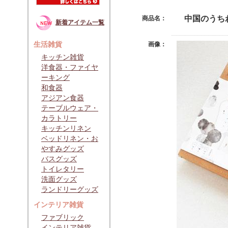
中国のうち
商品名：
新着アイテム一覧
生活雑貨
画像：
キッチン雑貨
洋食器・ファイヤ
ーキング
和食器
アジアン食器
テーブルウェア・
カラトリー
キッチンリネン
ベッドリネン・お
やすみグッズ
バスグッズ
トイレタリー
洗面グッズ
ランドリーグッズ
インテリア雑貨
ファブリック
インテリア雑貨