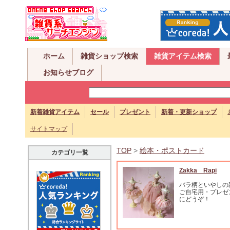
ホーム
雑貨ショップ検索
雑貨アイテム検索
お知らせブログ
新着雑貨アイテム
セール
プレゼント
新着・更新ショップ
サイトマップ
TOP
>
絵本・ポストカード
カテゴリ一覧
Zakka Rapi
バラ柄といやしの
ご自宅用・プレゼ
にどうぞ！