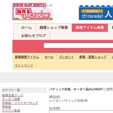
ホーム
雑貨ショップ検索
雑貨アイテム検索
お知らせブログ
新着雑貨アイテム
セール
プレゼント
新着・更新ショップ
サイトマップ
バティック生地・オーダー品のLANGIT
に質問
カテゴリ一覧
復興支援グッズ
[商品名]
キッチン雑貨
レイヨン バティック生地 06
洋食器・ファイヤーキング
和食器
[お名前]
アジアン食器