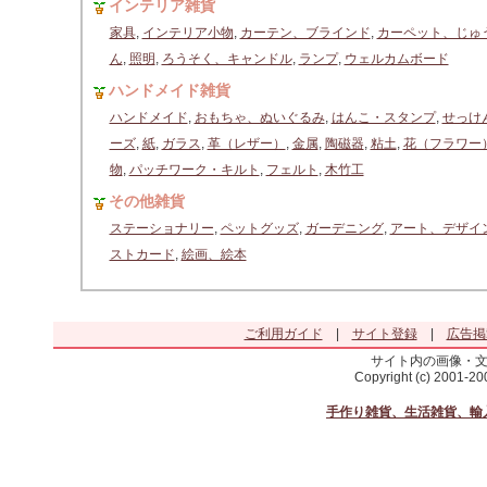
インテリア雑貨
家具
,
インテリア小物
,
カーテン、ブラインド
,
カーペット、じゅ
ん
,
照明
,
ろうそく、キャンドル
,
ランプ
,
ウェルカムボード
ハンドメイド雑貨
ハンドメイド
,
おもちゃ、ぬいぐるみ
,
はんこ・スタンプ
,
せっけ
ーズ
,
紙
,
ガラス
,
革（レザー）
,
金属
,
陶磁器
,
粘土
,
花（フラワー
物
,
パッチワーク・キルト
,
フェルト
,
木竹工
その他雑貨
ステーショナリー
,
ペットグッズ
,
ガーデニング
,
アート、デザイ
ストカード
,
絵画、絵本
ご利用ガイド
|
サイト登録
|
広告掲
サイト内の画像・
Copyright (c) 2001-2
手作り雑貨、生活雑貨、輸