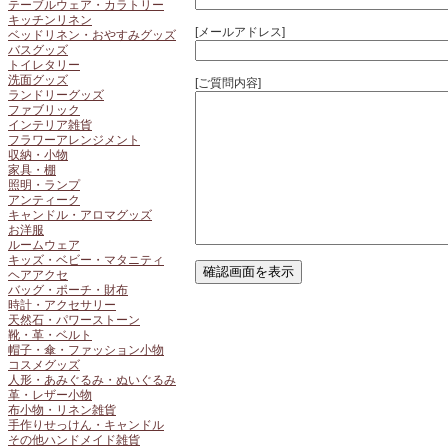
テーブルウェア・カラトリー
キッチンリネン
[メールアドレス]
ベッドリネン・おやすみグッズ
バスグッズ
トイレタリー
洗面グッズ
[ご質問内容]
ランドリーグッズ
ファブリック
インテリア雑貨
フラワーアレンジメント
収納・小物
家具・棚
照明・ランプ
アンティーク
キャンドル・アロマグッズ
お洋服
ルームウェア
キッズ・ベビー・マタニティ
ヘアアクセ
バッグ・ポーチ・財布
時計・アクセサリー
天然石・パワーストーン
靴・革・ベルト
帽子・傘・ファッション小物
コスメグッズ
人形・あみぐるみ・ぬいぐるみ
革・レザー小物
布小物・リネン雑貨
手作りせっけん・キャンドル
その他ハンドメイド雑貨