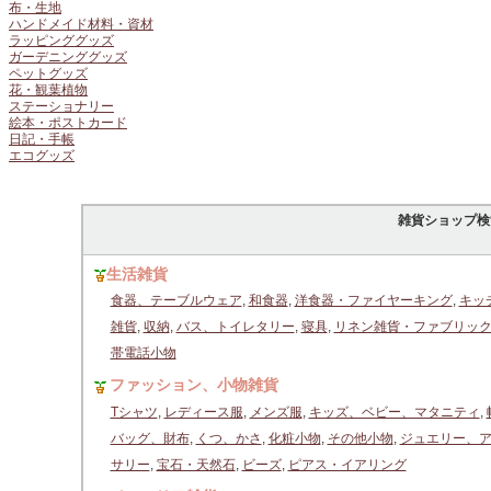
布・生地
ハンドメイド材料・資材
ラッピンググッズ
ガーデニンググッズ
ペットグッズ
花・観葉植物
ステーショナリー
絵本・ポストカード
日記・手帳
エコグッズ
雑貨ショップ検
生活雑貨
食器、テーブルウェア
,
和食器
,
洋食器・ファイヤーキング
,
キッ
雑貨
,
収納
,
バス、トイレタリー
,
寝具
,
リネン雑貨・ファブリッ
帯電話小物
ファッション、小物雑貨
Tシャツ
,
レディース服
,
メンズ服
,
キッズ、ベビー、マタニティ
,
バッグ、財布
,
くつ、かさ
,
化粧小物
,
その他小物
,
ジュエリー、
サリー
,
宝石・天然石
,
ビーズ
,
ピアス・イアリング