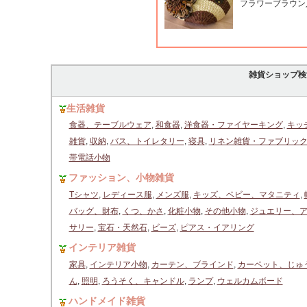
フラワーブラウン
雑貨ショップ検
生活雑貨
食器、テーブルウェア
,
和食器
,
洋食器・ファイヤーキング
,
キッ
雑貨
,
収納
,
バス、トイレタリー
,
寝具
,
リネン雑貨・ファブリッ
帯電話小物
ファッション、小物雑貨
Tシャツ
,
レディース服
,
メンズ服
,
キッズ、ベビー、マタニティ
,
バッグ、財布
,
くつ、かさ
,
化粧小物
,
その他小物
,
ジュエリー、
サリー
,
宝石・天然石
,
ビーズ
,
ピアス・イアリング
インテリア雑貨
家具
,
インテリア小物
,
カーテン、ブラインド
,
カーペット、じゅ
ん
,
照明
,
ろうそく、キャンドル
,
ランプ
,
ウェルカムボード
ハンドメイド雑貨