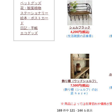
ペットグッズ
花・観葉植物
ステーショナリー
絵本・ポストカー
ド
シェルフラック
日記・手帳
4,200円(税込)
エコグッズ
（生活雑貨の店奏香）
（
ホ
飾り棚（ウッドシェルフ）
7,500円(税込)
（
（飾り棚（シェルフ）のお
店 ｈａｚｅ）
※ 商品によっては在庫切れや価格が
169
件中
121
-
144
を表示