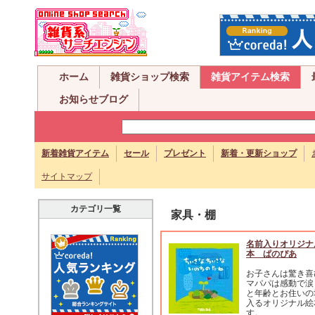
ホーム
雑貨ショップ検索
雑貨アイテム検索
お知らせブログ
新着雑貨アイテム
セール
プレゼント
新着・更新ショップ
サイトマップ
カテゴリ一覧
家具・棚
名前入りオリジナ
本 ぱのぴあ
お子さんは驚き喜
マパパは感動で涙
と年齢とお住いの
入るオリジナル絵
す。