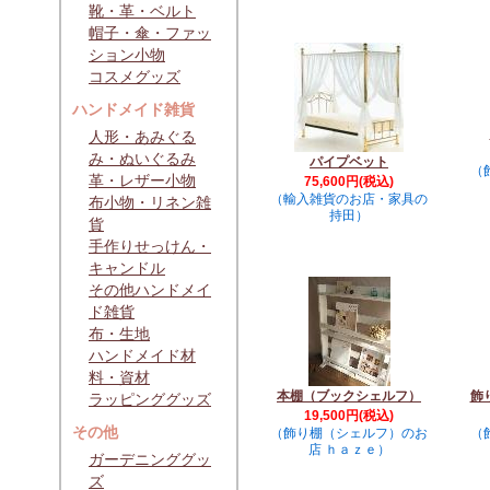
靴・革・ベルト
帽子・傘・ファッ
ション小物
コスメグッズ
ハンドメイド雑貨
人形・あみぐる
み・ぬいぐるみ
パイプベット
（
革・レザー小物
75,600円(税込)
（輸入雑貨のお店・家具の
布小物・リネン雑
持田）
貨
手作りせっけん・
キャンドル
その他ハンドメイ
ド雑貨
布・生地
ハンドメイド材
料・資材
本棚（ブックシェルフ）
飾
ラッピンググッズ
19,500円(税込)
その他
（飾り棚（シェルフ）のお
（
店 ｈａｚｅ）
ガーデニンググッ
ズ