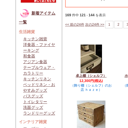
新着アイテム
169
件中
121
-
144
を表示
一覧
<< 前の24件
次の24件 >>
1
2
生活雑貨
キッチン雑貨
洋食器・ファイヤ
ーキング
和食器
アジアン食器
テーブルウェア・
カラトリー
卓上棚（シェルフ）
ホ
キッチンリネン
12,300円(税込)
ベッドリネン・お
（飾り棚（シェルフ）のお
（
店 ｈａｚｅ）
やすみグッズ
バスグッズ
トイレタリー
洗面グッズ
ランドリーグッズ
インテリア雑貨