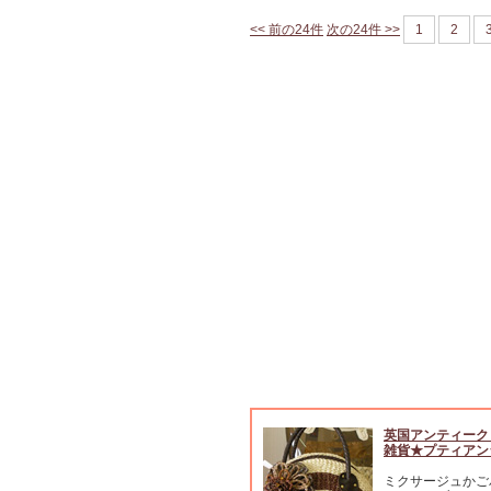
<< 前の24件
次の24件 >>
1
2
英国アンティーク
雑貨★プティアン
ミクサージュかご