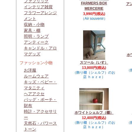
ファブリック
FARMERS BOX
ア
インテリア雑貨
MERCERIE
フラワーアレンジ
3,990円(税込)
メント
（Air souvenir）
収納・小物
家具・棚
照明・ランプ
アンティーク
キャンドル・アロ
マグッズ
ホ
ファッション小物
スツール（いす）
13,000円(税込)
お洋服
（
（飾り棚（シェルフ）のお
ルームウェア
店 ｈａｚｅ）
キッズ・ベビー・
マタニティ
ヘアアクセ
バッグ・ポーチ・
財布
時計・アクセサリ
ホワイトシェルフ（棚）
ー
12,400円(税込)
（飾り棚（シェルフ）のお
（
天然石・パワース
店 ｈａｚｅ）
トーン