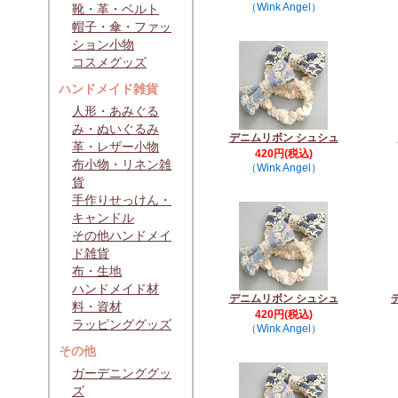
（Wink Angel）
靴・革・ベルト
帽子・傘・ファッ
ション小物
コスメグッズ
ハンドメイド雑貨
人形・あみぐる
み・ぬいぐるみ
デニムリボン シュシュ
革・レザー小物
420円(税込)
布小物・リネン雑
（Wink Angel）
貨
手作りせっけん・
キャンドル
その他ハンドメイ
ド雑貨
布・生地
ハンドメイド材
デニムリボン シュシュ
料・資材
420円(税込)
ラッピンググッズ
（Wink Angel）
その他
ガーデニンググッ
ズ