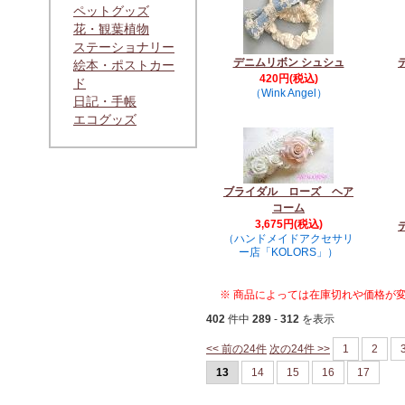
ペットグッズ
花・観葉植物
ステーショナリー
デニムリボン シュシュ
絵本・ポストカー
420円(税込)
ド
（Wink Angel）
日記・手帳
エコグッズ
ブライダル ローズ ヘア
コーム
3,675円(税込)
（ハンドメイドアクセサリ
ー店「KOLORS」）
※ 商品によっては在庫切れや価格が
402
件中
289
-
312
を表示
<< 前の24件
次の24件 >>
1
2
13
14
15
16
17