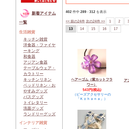
402
件中
289
-
312
を表示
新着アイテム
<< 前の24件
次の24件 >>
1
2
一覧
13
14
15
16
17
生活雑貨
キッチン雑貨
洋食器・ファイヤ
ーキング
和食器
アジアン食器
テーブルウェア・
カラトリー
キッチンリネン
ヘアーゴム（紫カットフラ
ア
ワー）
ベッドリネン・お
543円(税込)
やすみグッズ
（ビーズアクセサリーの
バスグッズ
「Ｋｏｈａｎａ」）
トイレタリー
洗面グッズ
ランドリーグッズ
インテリア雑貨