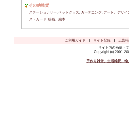
その他雑貨
ステーショナリー
,
ペットグッズ
,
ガーデニング
,
アート、デザイ
ストカード
,
絵画、絵本
ご利用ガイド
|
サイト登録
|
広告掲
サイト内の画像・
Copyright (c) 2001-2
手作り雑貨、生活雑貨、輸