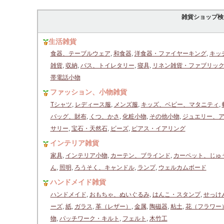
雑貨ショップ検
生活雑貨
食器、テーブルウェア
,
和食器
,
洋食器・ファイヤーキング
,
キッ
雑貨
,
収納
,
バス、トイレタリー
,
寝具
,
リネン雑貨・ファブリッ
帯電話小物
ファッション、小物雑貨
Tシャツ
,
レディース服
,
メンズ服
,
キッズ、ベビー、マタニティ
,
バッグ、財布
,
くつ、かさ
,
化粧小物
,
その他小物
,
ジュエリー、
サリー
,
宝石・天然石
,
ビーズ
,
ピアス・イアリング
インテリア雑貨
家具
,
インテリア小物
,
カーテン、ブラインド
,
カーペット、じゅ
ん
,
照明
,
ろうそく、キャンドル
,
ランプ
,
ウェルカムボード
ハンドメイド雑貨
ハンドメイド
,
おもちゃ、ぬいぐるみ
,
はんこ・スタンプ
,
せっけ
ーズ
,
紙
,
ガラス
,
革（レザー）
,
金属
,
陶磁器
,
粘土
,
花（フラワー
物
,
パッチワーク・キルト
,
フェルト
,
木竹工