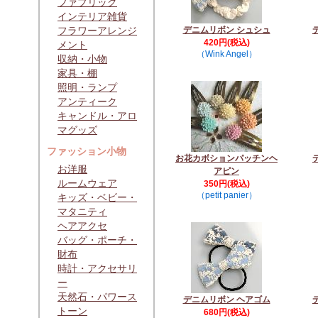
ファブリック
インテリア雑貨
フラワーアレンジ
デニムリボン シュシュ
420円(税込)
メント
（Wink Angel）
収納・小物
家具・棚
照明・ランプ
アンティーク
キャンドル・アロ
マグッズ
ファッション小物
お花カボションパッチンヘ
お洋服
アピン
ルームウェア
350円(税込)
（petit panier）
キッズ・ベビー・
マタニティ
ヘアアクセ
バッグ・ポーチ・
財布
時計・アクセサリ
ー
天然石・パワース
デニムリボン ヘアゴム
トーン
680円(税込)