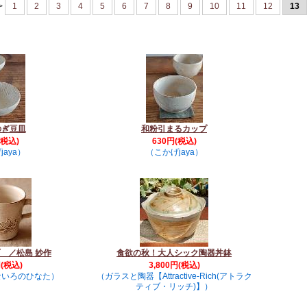
>
1
2
3
4
5
6
7
8
9
10
11
12
13
のぎ豆皿
和粉引まるカップ
(税込)
630円(税込)
jaya）
（こかげjaya）
 ／松島 妙作
食欲の秋！大人シック陶器丼鉢
円(税込)
3,800円(税込)
ないろのひなた）
（ガラスと陶器【Attractive-Rich(アトラク
ティブ・リッチ)】）