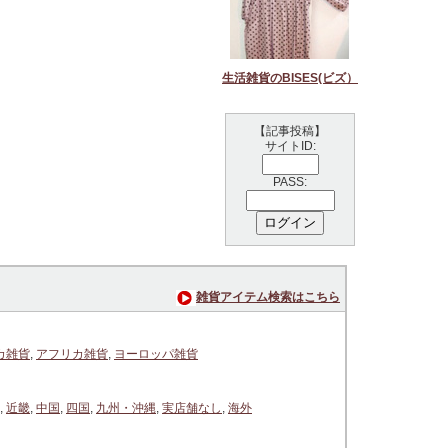
生活雑貨のBISES(ビズ）
【記事投稿】
サイトID:
PASS:
雑貨アイテム検索はこちら
カ雑貨
,
アフリカ雑貨
,
ヨーロッパ雑貨
,
近畿
,
中国
,
四国
,
九州・沖縄
,
実店舗なし
,
海外