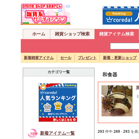
ホーム
雑貨ショップ検索
雑貨アイテム検索
新着雑貨アイテム
セール
プレゼント
新着・更新ショップ
カテゴリ一覧
和食器
293
件中
289
-
293
を表
新着アイテム一覧