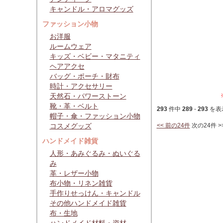
キャンドル・アロマグッズ
ファッション小物
お洋服
ルームウェア
キッズ・ベビー・マタニティ
ヘアアクセ
バッグ・ポーチ・財布
時計・アクセサリー
天然石・パワーストーン
靴・革・ベルト
293
件中
289
-
293
を表
帽子・傘・ファッション小物
コスメグッズ
<< 前の24件
次の24件 >
ハンドメイド雑貨
人形・あみぐるみ・ぬいぐる
み
革・レザー小物
布小物・リネン雑貨
手作りせっけん・キャンドル
その他ハンドメイド雑貨
布・生地