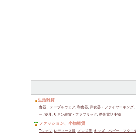
生活雑貨
食器、テーブルウェア
,
和食器
,
洋食器・ファイヤーキング
,
ー
,
寝具
,
リネン雑貨・ファブリック
,
携帯電話小物
ファッション、小物雑貨
Tシャツ
,
レディース服
,
メンズ服
,
キッズ、ベビー、マタニ