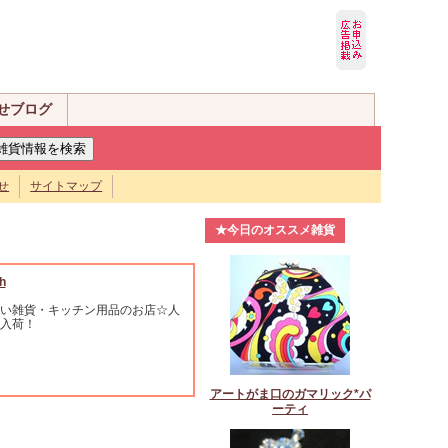
せブログ
せ
サイトマップ
★今日のオススメ雑貨
h
い雑貨・キッチン用品のお店☆人
入荷！
アートがま口のガマリック*パ
ーティ