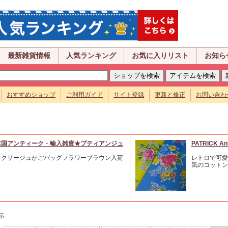
最新雑貨情報
人気ランキング
お気に入りリスト
お知ら
おすすめショップ
ご利用ガイド
サイト登録
更新と修正
お問い合わ
英国アンティーク・輸入雑貨★プティアンジュ
PATRICK An
ミクサージュかごバッグフラワーブラウン入荷
レトロで可愛
気のコットン
示