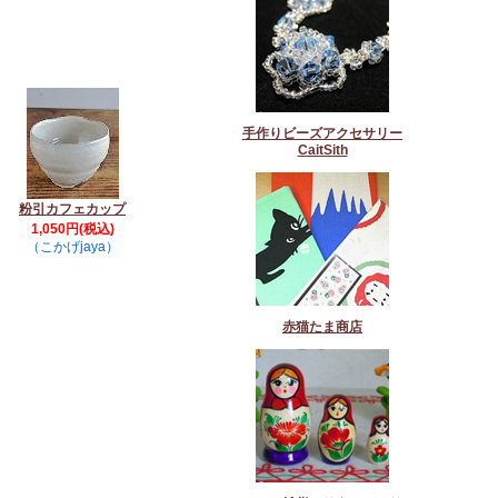
手作りビーズアクセサリー
CaitSith
粉引カフェカップ
1,050円(税込)
（こかげjaya）
赤猫たま商店