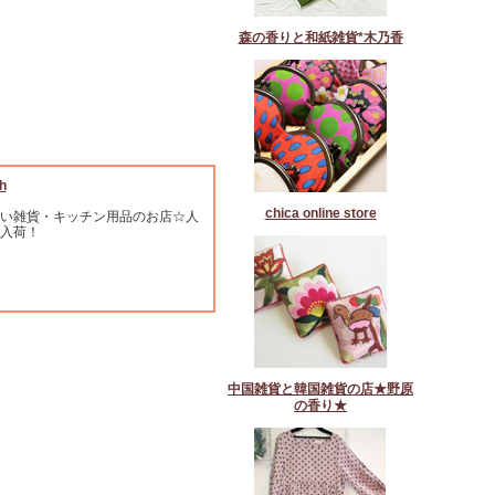
森の香りと和紙雑貨*木乃香
h
chica online store
い雑貨・キッチン用品のお店☆人
入荷！
中国雑貨と韓国雑貨の店★野原
の香り★