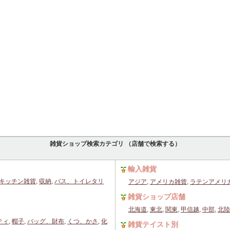
雑貨ショップ検索カテゴリ （店舗で検索する）
輸入雑貨
キッチン雑貨
,
収納
,
バス、トイレタリ
アジア
,
アメリカ雑貨
,
ラテンアメリ
雑貨ショップ店舗
北海道
,
東北
,
関東
,
甲信越
,
中部
,
北陸
ティ
,
帽子
,
バッグ、財布
,
くつ、かさ
,
化
雑貨テイスト別