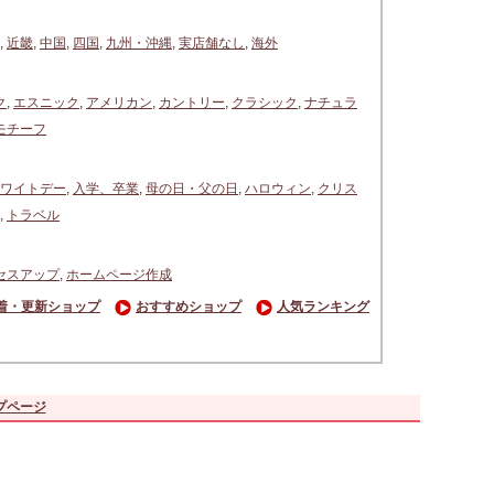
,
近畿
,
中国
,
四国
,
九州・沖縄
,
実店舗なし
,
海外
ク
,
エスニック
,
アメリカン
,
カントリー
,
クラシック
,
ナチュラ
モチーフ
ワイトデー
,
入学、卒業
,
母の日・父の日
,
ハロウィン
,
クリス
,
トラベル
セスアップ
,
ホームページ作成
着・更新ショップ
おすすめショップ
人気ランキング
プページ