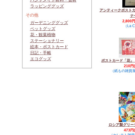
ハンドメイド材料・資材
ラッピンググッズ
アンティークポスト
その他
ナ
2,800
ガーデニンググッズ
（La C
ペットグッズ
花・観葉植物
ステーショナリー
絵本・ポストカード
日記・手帳
エコグッズ
ポストカード「花」
210円
（紙もの雑貨屋 
ロシア製グリー
473円