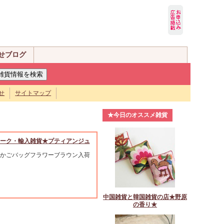
せブログ
せ
サイトマップ
★今日のオススメ雑貨
ーク・輸入雑貨★プティアンジュ
かごバッグフラワーブラウン入荷
中国雑貨と韓国雑貨の店★野原
の香り★