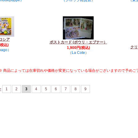
odepuppe）
（シロップ雑貨店）
（東
ロシア
ポストカード (ポウリ・エブナー）
(税込)
クリ
1,900円(税込)
pago）
（La Cote）
※ 商品によっては在庫切れや価格が変更になっている場合がございますので予めご
示
>
1
2
3
4
5
6
7
8
9