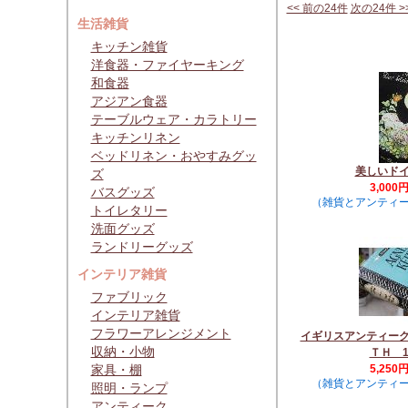
<< 前の24件
次の24件 >
生活雑貨
キッチン雑貨
洋食器・ファイヤーキング
和食器
アジアン食器
テーブルウェア・カラトリー
キッチンリネン
ベッドリネン・おやすみグッ
美しいド
ズ
3,000
バスグッズ
（雑貨とアンティ
トイレタリー
洗面グッズ
ランドリーグッズ
インテリア雑貨
ファブリック
インテリア雑貨
フラワーアレンジメント
イギリスアンティー
収納・小物
ＴＨ 1
家具・棚
5,250
（雑貨とアンティ
照明・ランプ
アンティーク