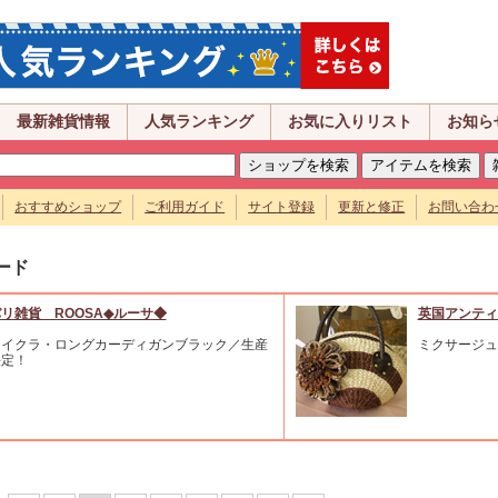
最新雑貨情報
人気ランキング
お気に入りリスト
お知ら
おすすめショップ
ご利用ガイド
サイト登録
更新と修正
お問い合わ
ード
リ雑貨 ROOSA◆ルーサ◆
英国アンティ
ライクラ・ロングカーディガンブラック／生産
ミクサージュ
決定！
示