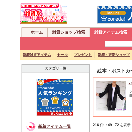
ホーム
雑貨ショップ検索
雑貨アイテム検索
新着雑貨アイテム
セール
プレゼント
新着・更新ショップ
カテゴリ一覧
絵本・ポストカ
バ
216
件中
49
-
72
を表
新着アイテム一覧