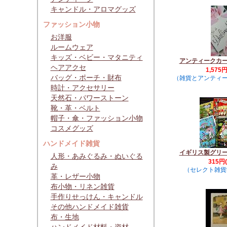
キャンドル・アロマグッズ
ファッション小物
お洋服
ルームウェア
キッズ・ベビー・マタニティ
アンティークカ
ヘアアクセ
1,575
バッグ・ポーチ・財布
（雑貨とアンティ
時計・アクセサリー
天然石・パワーストーン
靴・革・ベルト
帽子・傘・ファッション小物
コスメグッズ
ハンドメイド雑貨
イギリス製グリ
人形・あみぐるみ・ぬいぐる
315円
み
（セレクト雑貨m
革・レザー小物
布小物・リネン雑貨
手作りせっけん・キャンドル
その他ハンドメイド雑貨
布・生地