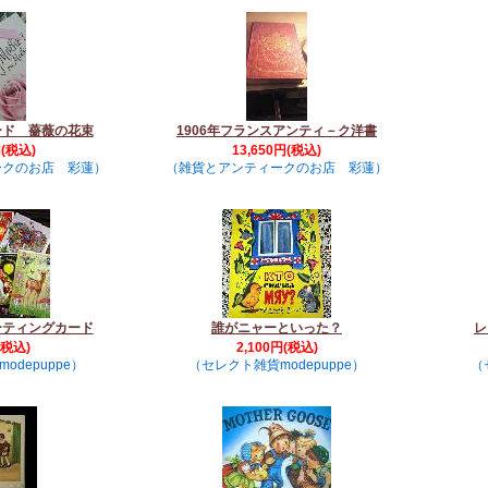
ード 薔薇の花束
1906年フランスアンティ－ク洋書
円(税込)
13,650円(税込)
ークのお店 彩蓮）
（雑貨とアンティークのお店 彩蓮）
ーティングカード
誰がニャーといった？
レ
(税込)
2,100円(税込)
odepuppe）
（セレクト雑貨modepuppe）
（