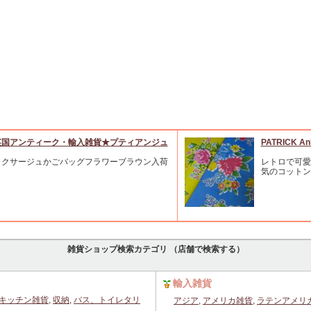
英国アンティーク・輸入雑貨★プティアンジュ
PATRICK An
ミクサージュかごバッグフラワーブラウン入荷
レトロで可愛
気のコットン
雑貨ショップ検索カテゴリ （店舗で検索する）
輸入雑貨
キッチン雑貨
,
収納
,
バス、トイレタリ
アジア
,
アメリカ雑貨
,
ラテンアメリ