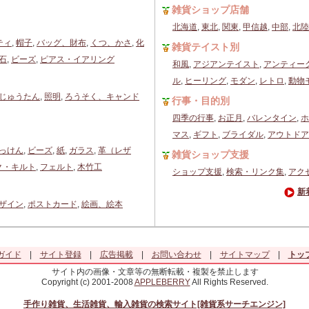
雑貨ショップ店舗
北海道
,
東北
,
関東
,
甲信越
,
中部
,
北陸
ティ
,
帽子
,
バッグ、財布
,
くつ、かさ
,
化
雑貨テイスト別
石
,
ビーズ
,
ピアス・イアリング
和風
,
アジアンテイスト
,
アンティー
ル
,
ヒーリング
,
モダン
,
レトロ
,
動物
じゅうたん
,
照明
,
ろうそく、キャンド
行事・目的別
四季の行事
,
お正月
,
バレンタイン
,
ホ
マス
,
ギフト
,
ブライダル
,
アウトドア
っけん
,
ビーズ
,
紙
,
ガラス
,
革（レザ
雑貨ショップ支援
ク・キルト
,
フェルト
,
木竹工
ショップ支援
,
検索・リンク集
,
アク
新
ザイン
,
ポストカード
,
絵画、絵本
ガイド
|
サイト登録
|
広告掲載
|
お問い合わせ
|
サイトマップ
|
トッ
サイト内の画像・文章等の無断転載・複製を禁止します
Copyright (c) 2001-2008
APPLEBERRY
All Rights Reserved.
手作り雑貨、生活雑貨、輸入雑貨の検索サイト[雑貨系サーチエンジン]