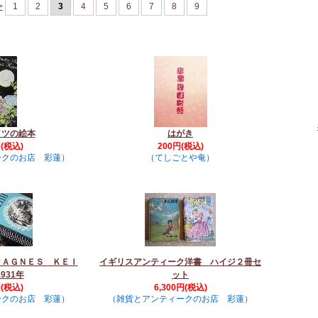
>
1
2
3
4
5
6
7
8
9
イツの絵本
はがき
円(税込)
200円(税込)
ークのお店 彩蓮）
（てしごとや奄）
クＡＧＮＥＳ ＫＥＩ
イギリスアンティーク洋書 ハイジ２冊セ
931年
ット
円(税込)
6,300円(税込)
ークのお店 彩蓮）
（雑貨とアンティークのお店 彩蓮）