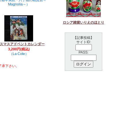
京都中央区・八丁堀の雑貨店～
Magnolia～）
ロシア雑貨いりえのほとり
【記事投稿】
サイトID:
スマスアドベントカレンダー
3,200円(税込)
PASS:
（La Cote）
了承下さい。