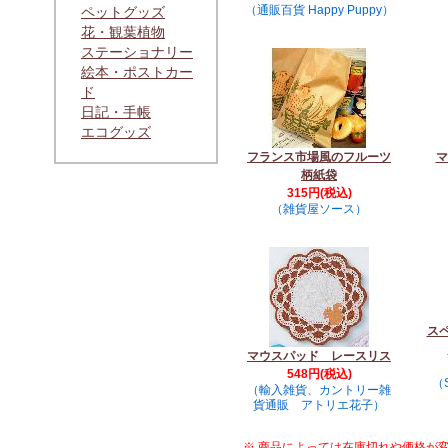
（通販百貨 Happy Puppy）
ペットグッズ
花・観葉植物
ステーショナリー
絵本・ポストカー
ド
日記・手帳
エコグッズ
フランス市場風のフルーツ
マ
柄紙袋
315円(税込)
（雑貨屋ソース）
スペ
マウスパッド レースリス
548円(税込)
（
（輸入雑貨、カントリー雑
貨通販 アトリエ花子）
※ 商品によっては在庫切れや価格が