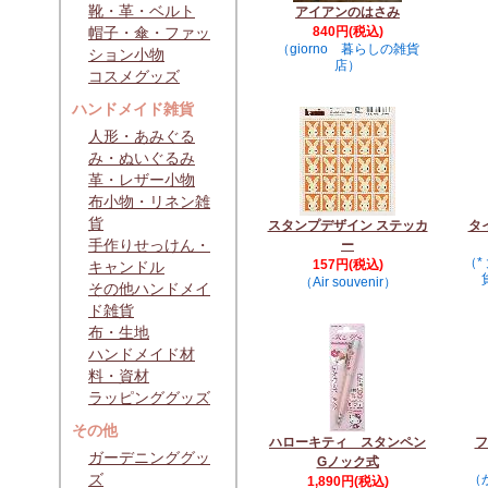
靴・革・ベルト
アイアンのはさみ
帽子・傘・ファッ
840円(税込)
（giorno 暮らしの雑貨
ション小物
店）
コスメグッズ
ハンドメイド雑貨
人形・あみぐる
み・ぬいぐるみ
革・レザー小物
布小物・リネン雑
貨
スタンプデザイン ステッカ
タ
手作りせっけん・
ー
（*
157円(税込)
キャンドル
（Air souvenir）
その他ハンドメイ
ド雑貨
布・生地
ハンドメイド材
料・資材
ラッピンググッズ
その他
ハローキティ スタンペン
フ
ガーデニンググッ
Gノック式
ズ
（
1,890円(税込)