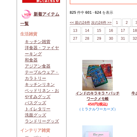
825
件中
601
-
624
を表示
新着アイテム
<< 前の24件
次の24件 >>
1
2
一覧
13
14
15
16
17
18
生活雑貨
27
28
29
30
31
32
キッチン雑貨
洋食器・ファイヤ
ーキング
和食器
アジアン食器
テーブルウェア・
カラトリー
キッチンリネン
ベッドリネン・お
インドのキラキラ＊パッチ
牛
やすみグッズ
ワークメモ帳
バスグッズ
450円(税込)
トイレタリー
（ミラクルワーカーズ）
洗面グッズ
ランドリーグッズ
インテリア雑貨