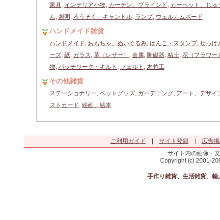
家具
,
インテリア小物
,
カーテン、ブラインド
,
カーペット、じゅ
ん
,
照明
,
ろうそく、キャンドル
,
ランプ
,
ウェルカムボード
ハンドメイド雑貨
ハンドメイド
,
おもちゃ、ぬいぐるみ
,
はんこ・スタンプ
,
せっけ
ーズ
,
紙
,
ガラス
,
革（レザー）
,
金属
,
陶磁器
,
粘土
,
花（フラワー
物
,
パッチワーク・キルト
,
フェルト
,
木竹工
その他雑貨
ステーショナリー
,
ペットグッズ
,
ガーデニング
,
アート、デザイ
ストカード
,
絵画、絵本
ご利用ガイド
|
サイト登録
|
広告掲
サイト内の画像・
Copyright (c) 2001-2
手作り雑貨、生活雑貨、輸