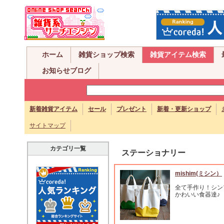
ホーム
雑貨ショップ検索
雑貨アイテム検索
お知らせブログ
新着雑貨アイテム
セール
プレゼント
新着・更新ショップ
サイトマップ
カテゴリ一覧
ステーショナリー
mishim(ミシン）
全て手作り！シン
かわいい食器達♪