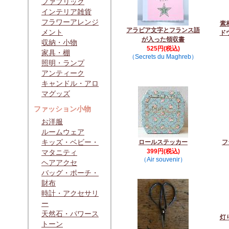
ファブリック
インテリア雑貨
フラワーアレンジ
素
アラビア文字とフランス語
メント
ド
が入った領収書
収納・小物
525円(税込)
家具・棚
（Secrets du Maghreb）
照明・ランプ
アンティーク
キャンドル・アロ
マグッズ
ファッション小物
お洋服
ルームウェア
キッズ・ベビー・
ロールステッカー
フ
399円(税込)
マタニティ
（Air souvenir）
ヘアアクセ
バッグ・ポーチ・
財布
時計・アクセサリ
ー
天然石・パワース
灯
トーン