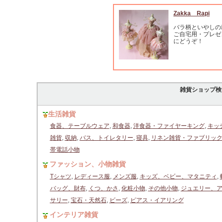
Zakka Rapi
バラ柄といやしの
ご自宅用・プレゼ
にどうぞ！
雑貨ショップ検
生活雑貨
食器、テーブルウェア
,
和食器
,
洋食器・ファイヤーキング
,
キッ
雑貨
,
収納
,
バス、トイレタリー
,
寝具
,
リネン雑貨・ファブリッ
帯電話小物
ファッション、小物雑貨
Tシャツ
,
レディース服
,
メンズ服
,
キッズ、ベビー、マタニティ
,
バッグ、財布
,
くつ、かさ
,
化粧小物
,
その他小物
,
ジュエリー、
サリー
,
宝石・天然石
,
ビーズ
,
ピアス・イアリング
インテリア雑貨