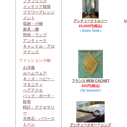
ファブリック
インテリア雑貨
フラワーアレンジ
メント
アンティークトルソー
U
収納・小物
65,000円(税込)
家具・棚
（Jeans Taste）
照明・ランプ
アンティーク
キャンドル・アロ
マグッズ
ファッション小物
お洋服
ルームウェア
キッズ・ベビー・
フランス MON CACHET
マタニティ
420円(税込)
ヘアアクセ
（Air souvenir）
バッグ・ポーチ・
財布
時計・アクセサリ
ー
天然石・パワース
トーン
アンティークキー＊シンプ