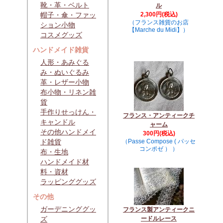
靴・革・ベルト
ル
帽子・傘・ファッ
2,300円(税込)
（フランス雑貨のお店
ション小物
【Marche du Midi】）
コスメグッズ
ハンドメイド雑貨
人形・あみぐる
み・ぬいぐるみ
革・レザー小物
布小物・リネン雑
貨
手作りせっけん・
フランス・アンティークチ
キャンドル
ャーム
その他ハンドメイ
300円(税込)
ド雑貨
（Passe Compose ( パッセ
コンポゼ ） ）
布・生地
ハンドメイド材
料・資材
ラッピンググッズ
その他
ガーデニンググッ
フランス製アンティークニ
ズ
ードルレース