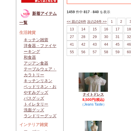
1459
件中
817
-
840
を表示
新着アイテム
<< 前の24件
次の24件 >>
1
2
一覧
13
14
15
16
17
18
生活雑貨
27
28
29
30
31
32
キッチン雑貨
41
42
43
44
45
46
洋食器・ファイヤ
ーキング
55
56
57
58
59
60
和食器
アジアン食器
テーブルウェア・
カラトリー
キッチンリネン
ベッドリネン・お
やすみグッズ
ナイトドレス
バスグッズ
8,500円(税込)
トイレタリー
（Jeans Taste）
洗面グッズ
ランドリーグッズ
インテリア雑貨