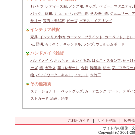
Tシャツ
,
レディース服
,
メンズ服
,
キッズ、ベビー、マタニティ
,
バッグ、財布
,
くつ、かさ
,
化粧小物
,
その他小物
,
ジュエリー、
サリー
,
宝石・天然石
,
ビーズ
,
ピアス・イアリング
インテリア雑貨
家具
,
インテリア小物
,
カーテン、ブラインド
,
カーペット、じゅ
ん
,
照明
,
ろうそく、キャンドル
,
ランプ
,
ウェルカムボード
ハンドメイド雑貨
ハンドメイド
,
おもちゃ、ぬいぐるみ
,
はんこ・スタンプ
,
せっけ
ーズ
,
紙
,
ガラス
,
革（レザー）
,
金属
,
陶磁器
,
粘土
,
花（フラワー
物
,
パッチワーク・キルト
,
フェルト
,
木竹工
その他雑貨
ステーショナリー
,
ペットグッズ
,
ガーデニング
,
アート、デザイ
ストカード
,
絵画、絵本
ご利用ガイド
|
サイト登録
|
広告掲
サイト内の画像・
Copyright (c) 2001-2