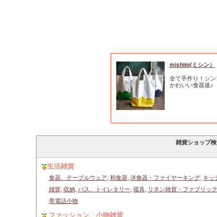
mishim(ミシン）
全て手作り！シン
かわいい食器達♪
雑貨ショップ検
生活雑貨
食器、テーブルウェア
,
和食器
,
洋食器・ファイヤーキング
,
キッ
雑貨
,
収納
,
バス、トイレタリー
,
寝具
,
リネン雑貨・ファブリッ
帯電話小物
ファッション、小物雑貨