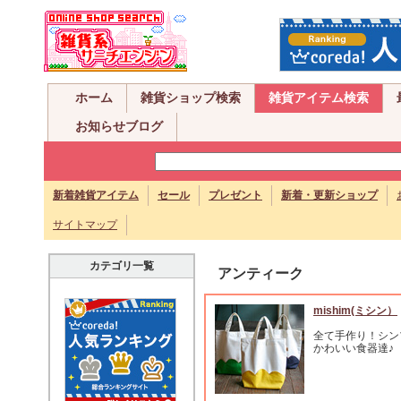
ホーム
雑貨ショップ検索
雑貨アイテム検索
お知らせブログ
新着雑貨アイテム
セール
プレゼント
新着・更新ショップ
サイトマップ
カテゴリ一覧
アンティーク
mishim(ミシン）
全て手作り！シン
かわいい食器達♪