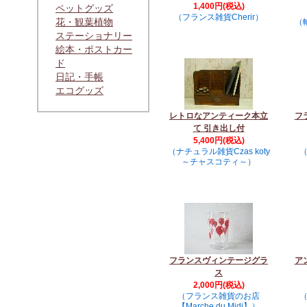
1,400円(税込)
ペットグッズ
（フランス雑貨Cherir）
花・観葉植物
（
ステーショナリー
絵本・ポストカー
ド
日記・手帳
エコグッズ
レトロなアンティーク本立
フ
て 引き出し付
5,400円(税込)
（ナチュラル雑貨Czas koty
（
～チャスコティ～）
フランスヴィンテージグラ
ア
ス
2,000円(税込)
（フランス雑貨のお店
（
【Marche du Midi】）