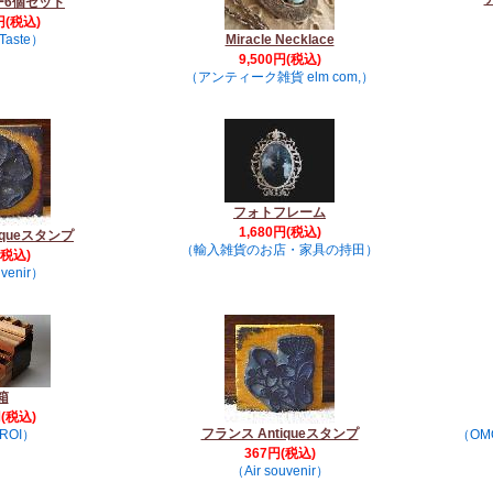
ー6個セット
円(税込)
Taste）
Miracle Necklace
9,500円(税込)
（アンティーク雑貨 elm com,）
フォトフレーム
1,680円(税込)
iqueスタンプ
（輸入雑貨のお店・家具の持田）
(税込)
uvenir）
箱
円(税込)
フランス Antiqueスタンプ
ROI）
（OM
367円(税込)
（Air souvenir）