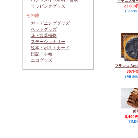
ハンドメイド材料・資材
キャニスタ
ラッピンググッズ
23,800
（Jeans 
その他
ガーデニンググッズ
ペットグッズ
花・観葉植物
ステーショナリー
絵本・ポストカード
日記・手帳
エコグッズ
フランス Ant
367円
（Air so
針
8,400
（OMO