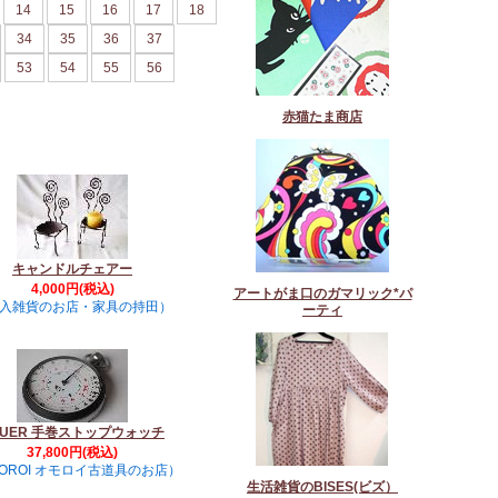
14
15
16
17
18
34
35
36
37
53
54
55
56
赤猫たま商店
キャンドルチェアー
4,000円(税込)
アートがま口のガマリック*パ
入雑貨のお店・家具の持田）
ーティ
EUER 手巻ストップウォッチ
37,800円(税込)
OROI オモロイ古道具のお店）
生活雑貨のBISES(ビズ）