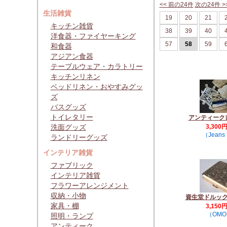
<< 前の24件
次の24件 >
生活雑貨
19
20
21
キッチン雑貨
38
39
40
洋食器・ファイヤーキング
57
58
59
和食器
アジアン食器
テーブルウェア・カラトリー
キッチンリネン
ベッドリネン・おやすみグッ
ズ
バスグッズ
トイレタリー
アンティーク
洗面グッズ
3,300
（Jeans 
ランドリーグッズ
インテリア雑貨
ファブリック
インテリア雑貨
フラワーアレンジメント
収納・小物
資生堂ドルッ
家具・棚
3,150
（OMO
照明・ランプ
アンティーク