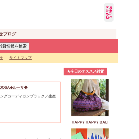
せブログ
せ
サイトマップ
★今日のオススメ雑貨
OOSA◆ルーサ◆
ングカーディガンブラック／生産
HAPPY HAPPY BALI