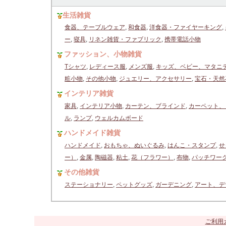
生活雑貨
食器、テーブルウェア
,
和食器
,
洋食器・ファイヤーキング
,
ー
,
寝具
,
リネン雑貨・ファブリック
,
携帯電話小物
ファッション、小物雑貨
Tシャツ
,
レディース服
,
メンズ服
,
キッズ、ベビー、マタニ
粧小物
,
その他小物
,
ジュエリー、アクセサリー
,
宝石・天然
インテリア雑貨
家具
,
インテリア小物
,
カーテン、ブラインド
,
カーペット、
ル
,
ランプ
,
ウェルカムボード
ハンドメイド雑貨
ハンドメイド
,
おもちゃ、ぬいぐるみ
,
はんこ・スタンプ
,
せ
ー）
,
金属
,
陶磁器
,
粘土
,
花（フラワー）
,
布物
,
パッチワー
その他雑貨
ステーショナリー
,
ペットグッズ
,
ガーデニング
,
アート、デ
ご利用