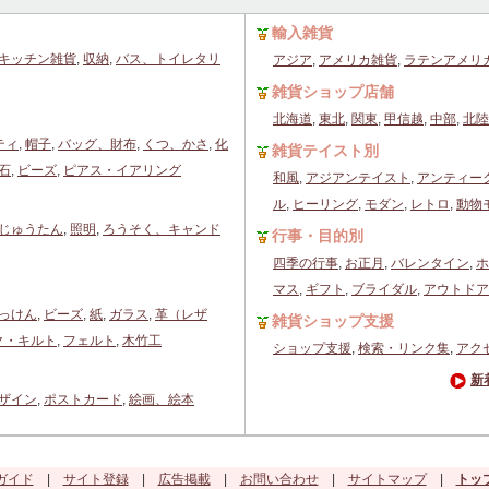
輸入雑貨
キッチン雑貨
,
収納
,
バス、トイレタリ
アジア
,
アメリカ雑貨
,
ラテンアメリ
雑貨ショップ店舗
北海道
,
東北
,
関東
,
甲信越
,
中部
,
北陸
ティ
,
帽子
,
バッグ、財布
,
くつ、かさ
,
化
雑貨テイスト別
石
,
ビーズ
,
ピアス・イアリング
和風
,
アジアンテイスト
,
アンティー
ル
,
ヒーリング
,
モダン
,
レトロ
,
動物
じゅうたん
,
照明
,
ろうそく、キャンド
行事・目的別
四季の行事
,
お正月
,
バレンタイン
,
ホ
マス
,
ギフト
,
ブライダル
,
アウトドア
っけん
,
ビーズ
,
紙
,
ガラス
,
革（レザ
雑貨ショップ支援
ク・キルト
,
フェルト
,
木竹工
ショップ支援
,
検索・リンク集
,
アク
新
ザイン
,
ポストカード
,
絵画、絵本
ガイド
|
サイト登録
|
広告掲載
|
お問い合わせ
|
サイトマップ
|
トッ