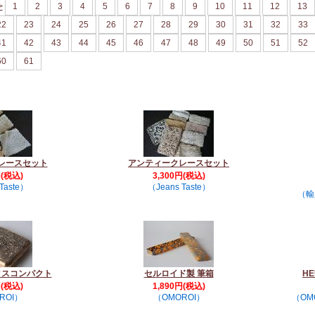
>
1
2
3
4
5
6
7
8
9
10
11
12
13
22
23
24
25
26
27
28
29
30
31
32
33
41
42
43
44
45
46
47
48
49
50
51
52
60
61
レースセット
アンティークレースセット
円(税込)
3,300円(税込)
Taste）
（Jeans Taste）
（輸
クスコンパクト
セルロイド製 筆箱
H
円(税込)
1,890円(税込)
ROI）
（OMOROI）
（OM