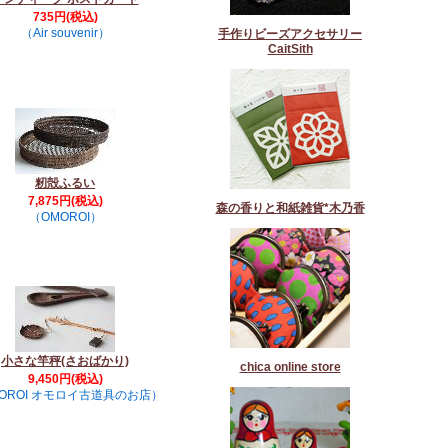
735円(税込)
（Air souvenir）
手作りビーズアクセサリー
CaitSith
籾殻ふるい
7,875円(税込)
森の香りと和紙雑貨*木乃香
（OMOROI）
小さな竿秤(さおばかり)
chica online store
9,450円(税込)
OROI オモロイ古道具のお店）