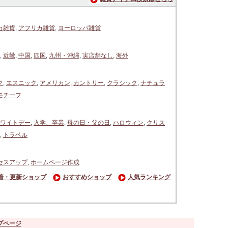
カ雑貨
,
アフリカ雑貨
,
ヨーロッパ雑貨
,
近畿
,
中国
,
四国
,
九州・沖縄
,
実店舗なし
,
海外
ク
,
エスニック
,
アメリカン
,
カントリー
,
クラシック
,
ナチュラ
モチーフ
ワイトデー
,
入学、卒業
,
母の日・父の日
,
ハロウィン
,
クリス
,
トラベル
セスアップ
,
ホームページ作成
着・更新ショップ
おすすめショップ
人気ランキング
プページ