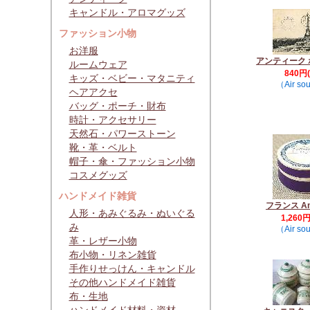
キャンドル・アロマグッズ
ファッション小物
お洋服
アンティーク
ルームウェア
840円
キッズ・ベビー・マタニティ
（Air so
ヘアアクセ
バッグ・ポーチ・財布
時計・アクセサリー
天然石・パワーストーン
靴・革・ベルト
帽子・傘・ファッション小物
コスメグッズ
ハンドメイド雑貨
フランス An
人形・あみぐるみ・ぬいぐる
1,260
み
（Air so
革・レザー小物
布小物・リネン雑貨
手作りせっけん・キャンドル
その他ハンドメイド雑貨
布・生地