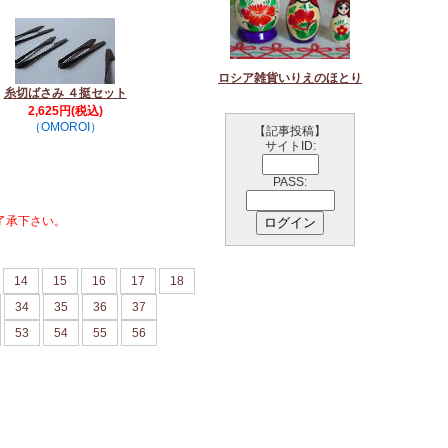
ロシア雑貨いりえのほとり
糸切ばさみ ４挺セット
2,625円(税込)
（OMOROI）
【記事投稿】
サイトID:
PASS:
了承下さい。
14
15
16
17
18
34
35
36
37
53
54
55
56