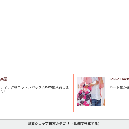
沖楽堂
Zakka C
ティック柄コットンバッグ☆new柄入荷しま
ハート柄が
た♪
雑貨ショップ検索カテゴリ （店舗で検索する）