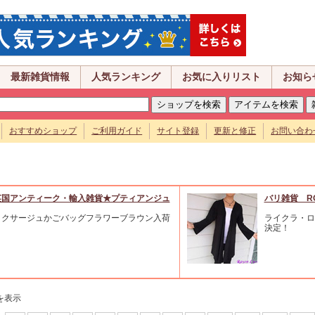
最新雑貨情報
人気ランキング
お気に入りリスト
お知ら
おすすめショップ
ご利用ガイド
サイト登録
更新と修正
お問い合わ
英国アンティーク・輸入雑貨★プティアンジュ
バリ雑貨 R
ミクサージュかごバッグフラワーブラウン入荷
ライクラ・ロ
決定！
を表示