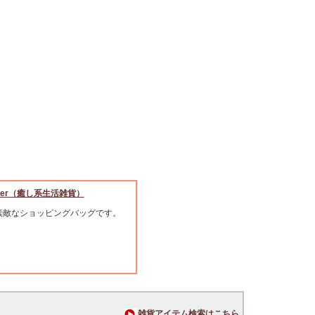
ocker（癒し系生活雑貨）
素敵なショッピングバッグです。
雑貨アイテム検索はこちら