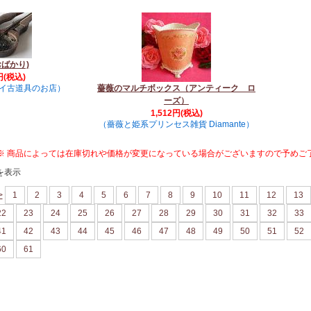
おばかり)
円(税込)
モロイ古道具のお店）
薔薇のマルチボックス（アンティーク ロ
ーズ）
1,512円(税込)
（薔薇と姫系プリンセス雑貨 Diamante）
※ 商品によっては在庫切れや価格が変更になっている場合がございますので予めご
を表示
>
1
2
3
4
5
6
7
8
9
10
11
12
13
22
23
24
25
26
27
28
29
30
31
32
33
41
42
43
44
45
46
47
48
49
50
51
52
60
61