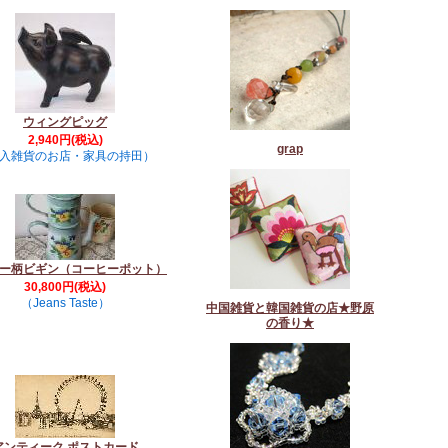
ウィングピッグ
2,940円(税込)
grap
入雑貨のお店・家具の持田）
ー柄ビギン（コーヒーポット）
30,800円(税込)
（Jeans Taste）
中国雑貨と韓国雑貨の店★野原
の香り★
アンティーク ポストカード