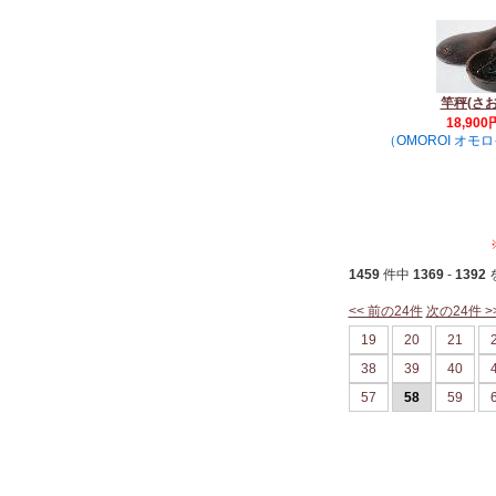
竿秤(さ
18,900
（OMOROI オ
1459
件中
1369
-
1392
<< 前の24件
次の24件 >
19
20
21
38
39
40
57
58
59