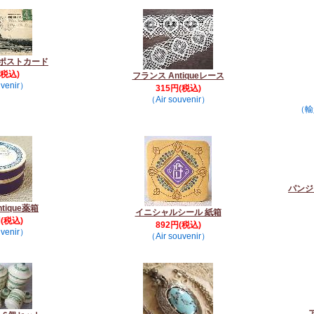
 ポストカード
(税込)
フランス Antiqueレース
uvenir）
315円(税込)
（Air souvenir）
（輸
パンジ
tique薬箱
イニシャルシール 紙箱
円(税込)
892円(税込)
uvenir）
（Air souvenir）