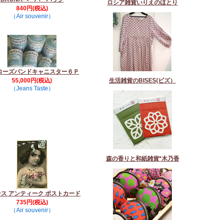
ロシア雑貨いりえのほとり
840円(税込)
（Air souvenir）
ローズバンドキャニスター６Ｐ
55,000円(税込)
生活雑貨のBISES(ビズ）
（Jeans Taste）
森の香りと和紙雑貨*木乃香
ス アンティーク ポストカード
735円(税込)
（Air souvenir）