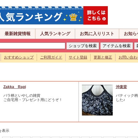
最新雑貨情報
人気ランキング
お気に入りリスト
お知ら
おすすめショップ
ご利用ガイド
サイト登録
更新と修正
お問い合わ
Zakka Rapi
沖楽堂
バラ柄といやしの雑貨
バティック柄
ご自宅用・プレゼント用にどうぞ！
した♪
を表示