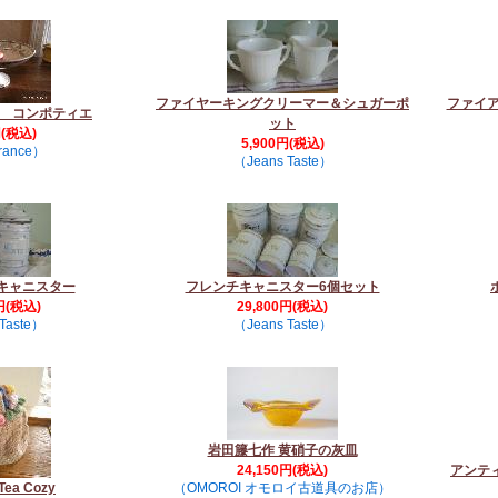
ファイヤーキングクリーマー＆シュガーポ
ファイ
reau コンポティエ
ット
円(税込)
5,900円(税込)
rance）
（Jeans Taste）
キャニスター
フレンチキャニスター6個セット
円(税込)
29,800円(税込)
Taste）
（Jeans Taste）
岩田籐七作 黄硝子の灰皿
24,150円(税込)
アンテ
 Tea Cozy
（OMOROI オモロイ古道具のお店）