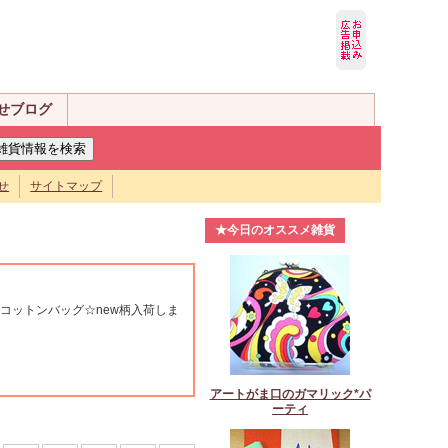
せブログ
せ
サイトマップ
★今日のオススメ雑貨
コットンバッグ☆new柄入荷しま
アートがま口のガマリック*パ
ーティ