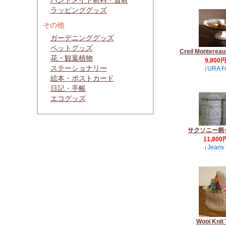
ハンドメイド材料・資材
ラッピンググッズ
その他
ガーデニンググッズ
ペットグッズ
Creil Monte
花・観葉植物
9,800
ステーショナリー
（URA F
絵本・ポストカード
日記・手帳
エコグッズ
サクソニー柄
11,800
（Jeans 
Wool Knit