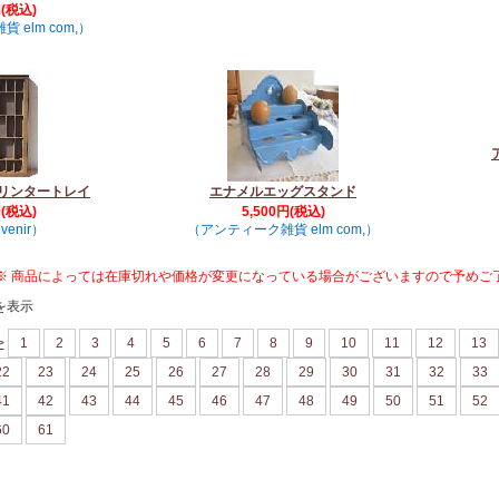
円(税込)
 elm com,）
プリンタートレイ
エナメルエッグスタンド
円(税込)
5,500円(税込)
uvenir）
（アンティーク雑貨 elm com,）
※ 商品によっては在庫切れや価格が変更になっている場合がございますので予めご
を表示
>
1
2
3
4
5
6
7
8
9
10
11
12
13
22
23
24
25
26
27
28
29
30
31
32
33
41
42
43
44
45
46
47
48
49
50
51
52
60
61