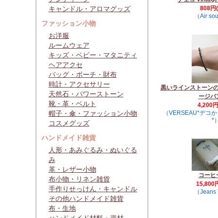
キャンドル・アロマグッズ
808円
（Air so
ファッション小物
お洋服
ルームウェア
キッズ・ベビー・マタニティ
ヘアアクセ
バッグ・ポーチ・財布
時計・アクセサリー
黒いラインストーン
天然石・パワーストーン
ージバ
靴・革・ベルト
4,200
帽子・傘・ファッション小物
（VERSEAU*デコ
*
コスメグッズ
ハンドメイド雑貨
人形・あみぐるみ・ぬいぐる
み
革・レザー小物
コーヒ
布小物・リネン雑貨
15,800
手作りせっけん・キャンドル
（Jeans 
その他ハンドメイド雑貨
布・生地