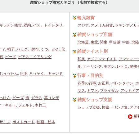
雑貨ショップ検索カテゴリ （店舗で検索する）
輸入雑貨
キッチン雑貨
,
収納
,
バス、トイレタリ
アジア
,
アメリカ雑貨
,
ラテンアメリ
雑貨ショップ店舗
北海道
,
東北
,
関東
,
甲信越
,
中部
,
北陸
ティ
,
帽子
,
バッグ、財布
,
くつ、かさ
,
化
雑貨テイスト別
石
,
ビーズ
,
ピアス・イアリング
和風
,
アジアンテイスト
,
アンティー
ル
,
ヒーリング
,
モダン
,
レトロ
,
動物
じゅうたん
,
照明
,
ろうそく、キャンド
行事・目的別
四季の行事
,
お正月
,
バレンタイン
,
ホ
マス
,
ギフト
,
ブライダル
,
アウトドア
っけん
,
ビーズ
,
紙
,
ガラス
,
革（レザ
雑貨ショップ支援
ク・キルト
,
フェルト
,
木竹工
ショップ支援
,
検索・リンク集
,
アク
新
ザイン
,
ポストカード
,
絵画、絵本