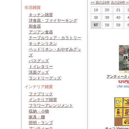
<< 前の24件
次の24件 >
生活雑貨
19
20
21
キッチン雑貨
38
39
40
洋食器・ファイヤーキング
57
58
59
和食器
アジアン食器
テーブルウェア・カラトリー
キッチンリネン
ベッドリネン・おやすみグッ
ズ
バスグッズ
トイレタリー
洗面グッズ
アンティーク
ランドリーグッズ
525円
インテリア雑貨
（Air so
ファブリック
インテリア雑貨
フラワーアレンジメント
収納・小物
家具・棚
照明・ランプ
アンティーク
チェコ Vinta