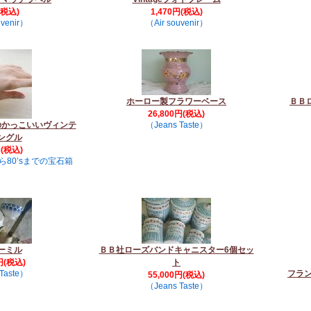
(税込)
1,470円(税込)
uvenir）
（Air souvenir）
ホーロー製フラワーベース
ＢＢ
26,800円(税込)
のかっこいいヴィンテ
（Jeans Taste）
ングル
円(税込)
から80’sまでの宝石箱
）
ーミル
ＢＢ社ローズバンドキャニスター6個セッ
円(税込)
ト
Taste）
フラン
55,000円(税込)
（Jeans Taste）