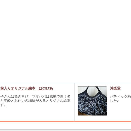
名前入りオリジナル絵本 ぱのぴあ
沖楽堂
お子さんは驚き喜び、ママパパは感動で涙！名
バティック柄
前と年齢とお住いの場所が入るオリジナル絵本
した♪
です。