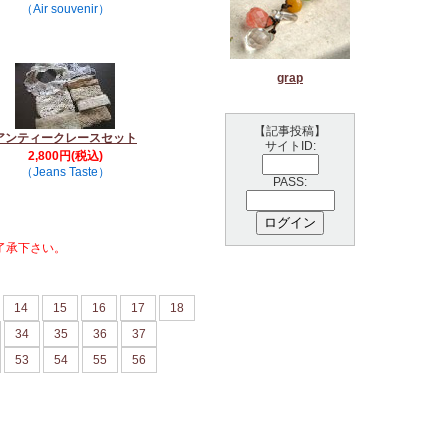
（Air souvenir）
grap
【記事投稿】
アンティークレースセット
サイトID:
2,800円(税込)
（Jeans Taste）
PASS:
了承下さい。
14
15
16
17
18
34
35
36
37
53
54
55
56