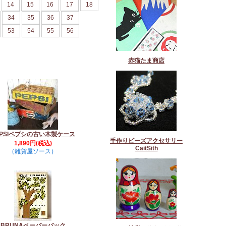
14
15
16
17
18
34
35
36
37
53
54
55
56
赤猫たま商店
EPSIペプシの古い木製ケース
手作りビーズアクセサリー
1,890円(税込)
CaitSith
（雑貨屋ソース）
BRUNAペーパーバック