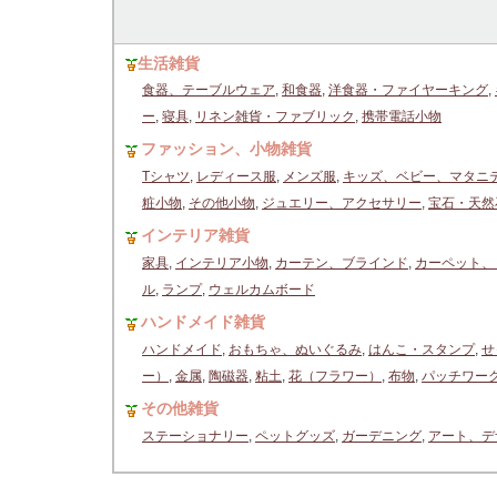
生活雑貨
食器、テーブルウェア
,
和食器
,
洋食器・ファイヤーキング
,
ー
,
寝具
,
リネン雑貨・ファブリック
,
携帯電話小物
ファッション、小物雑貨
Tシャツ
,
レディース服
,
メンズ服
,
キッズ、ベビー、マタニ
粧小物
,
その他小物
,
ジュエリー、アクセサリー
,
宝石・天然
インテリア雑貨
家具
,
インテリア小物
,
カーテン、ブラインド
,
カーペット、
ル
,
ランプ
,
ウェルカムボード
ハンドメイド雑貨
ハンドメイド
,
おもちゃ、ぬいぐるみ
,
はんこ・スタンプ
,
せ
ー）
,
金属
,
陶磁器
,
粘土
,
花（フラワー）
,
布物
,
パッチワー
その他雑貨
ステーショナリー
,
ペットグッズ
,
ガーデニング
,
アート、デ