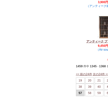
3,900
（アンティーク雑貨
アンティーク 
9,450
（Air so
1459
件中
1345
-
1368
<< 前の24件
次の24件 >
19
20
21
38
39
40
57
58
59