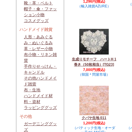
1,296円(税込)
靴・革・ベルト
（
（輸入雑貨AZURE）
帽子・傘・ファッ
ション小物
コスメグッズ
ハンドメイド雑貨
人形・あみぐる
み・ぬいぐるみ
革・レザー小物
布小物・リネン雑
生成りモチーフ ハートH 1
貨
巻き（50枚相当）[TG23]
手作りせっけん・
7,000円(税込)
キャンドル
（韓国＊問屋市場）
その他ハンドメイ
ド雑貨
布・生地
ハンドメイド材
料・資材
ラッピンググッズ
その他
クバヤ生地 011
1,200円(税込)
ガーデニンググッ
（バティック生地・オーダ
（
ズ