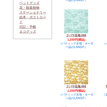
ー品のLANGIT）
ペットグッズ
花・観葉植物
ステーショナリー
絵本・ポストカー
ド
日記・手帳
エコグッズ
クバヤ生地 008
1,200円(税込)
（バティック生地・オーダ
（
ー品のLANGIT）
クバヤ生地 006
1,200円(税込)
（バティック生地・オーダ
（
ー品のLANGIT）