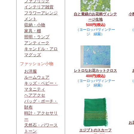
ファブリック
インテリア雑貨
フラワーアレンジ
白と黄緑のお花柄ヴィンテ
小
メント
ージ生地
収納・小物
500円(税込)
（ヨーロッパヴィンテー
（
家具・棚
ジ 緑園）
照明・ランプ
アンティーク
キャンドル・アロ
マグッズ
ファッション小物
レトロなお花カットクロス
お洋服
400円(税込)
ルームウェア
（ヨーロッパヴィンテー
（
キッズ・ベビー・
ジ 緑園）
マタニティ
ヘアアクセ
バッグ・ポーチ・
財布
時計・アクセサリ
ー
お
天然石・パワース
エジプトのスカーフ
トーン