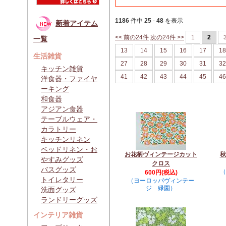
1186
件中
25
-
48
を表示
新着アイテム
<< 前の24件
次の24件 >>
1
2
一覧
13
14
15
16
17
18
生活雑貨
27
28
29
30
31
32
キッチン雑貨
41
42
43
44
45
46
洋食器・ファイヤ
ーキング
和食器
アジアン食器
テーブルウェア・
カラトリー
キッチンリネン
ベッドリネン・お
お花柄ヴィンテージカット
秋
やすみグッズ
クロス
バスグッズ
（
600円(税込)
トイレタリー
（ヨーロッパヴィンテー
ジ 緑園）
洗面グッズ
ランドリーグッズ
インテリア雑貨