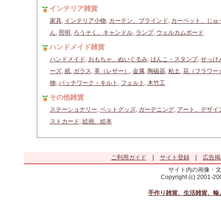
インテリア雑貨
家具
,
インテリア小物
,
カーテン、ブラインド
,
カーペット、じゅ
ん
,
照明
,
ろうそく、キャンドル
,
ランプ
,
ウェルカムボード
ハンドメイド雑貨
ハンドメイド
,
おもちゃ、ぬいぐるみ
,
はんこ・スタンプ
,
せっけ
ーズ
,
紙
,
ガラス
,
革（レザー）
,
金属
,
陶磁器
,
粘土
,
花（フラワー
物
,
パッチワーク・キルト
,
フェルト
,
木竹工
その他雑貨
ステーショナリー
,
ペットグッズ
,
ガーデニング
,
アート、デザイ
ストカード
,
絵画、絵本
ご利用ガイド
|
サイト登録
|
広告掲
サイト内の画像・
Copyright (c) 2001-2
手作り雑貨、生活雑貨、輸