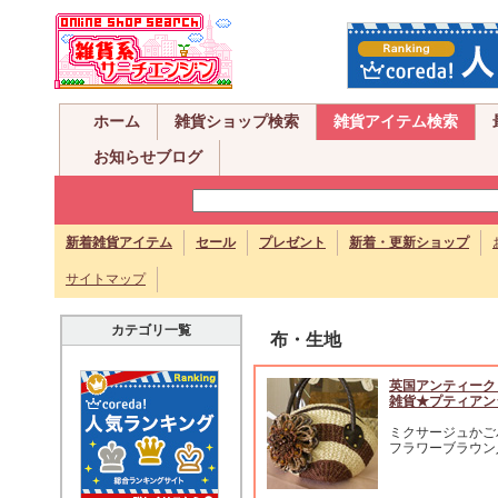
ホーム
雑貨ショップ検索
雑貨アイテム検索
お知らせブログ
新着雑貨アイテム
セール
プレゼント
新着・更新ショップ
サイトマップ
カテゴリ一覧
布・生地
英国アンティーク
雑貨★プティアン
ミクサージュかご
フラワーブラウン