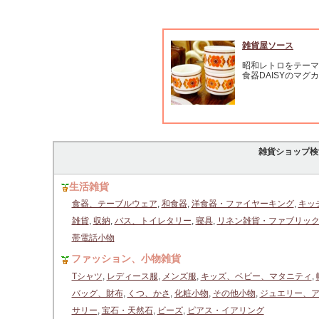
雑貨屋ソース
昭和レトロをテーマ
食器DAISYのマグ
雑貨ショップ検
生活雑貨
食器、テーブルウェア
,
和食器
,
洋食器・ファイヤーキング
,
キッ
雑貨
,
収納
,
バス、トイレタリー
,
寝具
,
リネン雑貨・ファブリッ
帯電話小物
ファッション、小物雑貨
Tシャツ
,
レディース服
,
メンズ服
,
キッズ、ベビー、マタニティ
,
バッグ、財布
,
くつ、かさ
,
化粧小物
,
その他小物
,
ジュエリー、
サリー
,
宝石・天然石
,
ビーズ
,
ピアス・イアリング