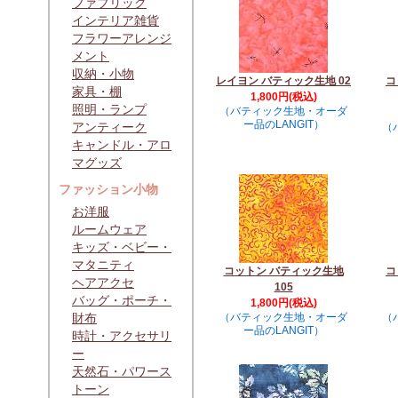
ファブリック
インテリア雑貨
フラワーアレンジ
メント
収納・小物
レイヨン バティック生地 02
コ
家具・棚
1,800円(税込)
照明・ランプ
（バティック生地・オーダ
ー品のLANGIT）
アンティーク
（
キャンドル・アロ
マグッズ
ファッション小物
お洋服
ルームウェア
キッズ・ベビー・
マタニティ
コットン バティック生地
コ
ヘアアクセ
105
バッグ・ポーチ・
1,800円(税込)
財布
（バティック生地・オーダ
（
ー品のLANGIT）
時計・アクセサリ
ー
天然石・パワース
トーン