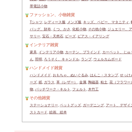
帯電話小物
ファッション、小物雑貨
Tシャツ
,
レディース服
,
メンズ服
,
キッズ、ベビー、マタニティ
,
バッグ、財布
,
くつ、かさ
,
化粧小物
,
その他小物
,
ジュエリー、
サリー
,
宝石・天然石
,
ビーズ
,
ピアス・イアリング
インテリア雑貨
家具
,
インテリア小物
,
カーテン、ブラインド
,
カーペット、じゅ
ん
,
照明
,
ろうそく、キャンドル
,
ランプ
,
ウェルカムボード
ハンドメイド雑貨
ハンドメイド
,
おもちゃ、ぬいぐるみ
,
はんこ・スタンプ
,
せっけ
ーズ
,
紙
,
ガラス
,
革（レザー）
,
金属
,
陶磁器
,
粘土
,
花（フラワー
物
,
パッチワーク・キルト
,
フェルト
,
木竹工
その他雑貨
ステーショナリー
,
ペットグッズ
,
ガーデニング
,
アート、デザイ
ストカード
,
絵画、絵本