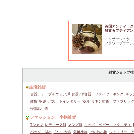
英国アンティーク
雑貨★プティアン
ミクサージュかご
フラワーブラウン
雑貨ショップ検
生活雑貨
食器、テーブルウェア
,
和食器
,
洋食器・ファイヤーキング
,
キッ
雑貨
,
収納
,
バス、トイレタリー
,
寝具
,
リネン雑貨・ファブリッ
帯電話小物
ファッション、小物雑貨
Tシャツ
,
レディース服
,
メンズ服
,
キッズ、ベビー、マタニティ
,
バッグ、財布
,
くつ、かさ
,
化粧小物
,
その他小物
,
ジュエリー、