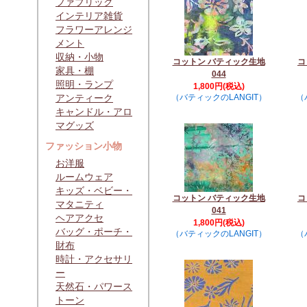
ファブリック
インテリア雑貨
フラワーアレンジ
メント
収納・小物
コットン バティック生地
コ
家具・棚
044
照明・ランプ
1,800円(税込)
アンティーク
（バティックのLANGIT）
（
キャンドル・アロ
マグッズ
ファッション小物
お洋服
ルームウェア
キッズ・ベビー・
コットン バティック生地
コ
マタニティ
041
ヘアアクセ
1,800円(税込)
バッグ・ポーチ・
（バティックのLANGIT）
（
財布
時計・アクセサリ
ー
天然石・パワース
トーン