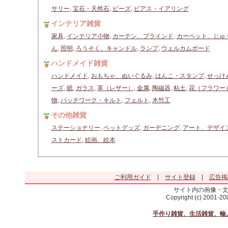
サリー
,
宝石・天然石
,
ビーズ
,
ピアス・イアリング
インテリア雑貨
家具
,
インテリア小物
,
カーテン、ブラインド
,
カーペット、じゅ
ん
,
照明
,
ろうそく、キャンドル
,
ランプ
,
ウェルカムボード
ハンドメイド雑貨
ハンドメイド
,
おもちゃ、ぬいぐるみ
,
はんこ・スタンプ
,
せっけ
ーズ
,
紙
,
ガラス
,
革（レザー）
,
金属
,
陶磁器
,
粘土
,
花（フラワー
物
,
パッチワーク・キルト
,
フェルト
,
木竹工
その他雑貨
ステーショナリー
,
ペットグッズ
,
ガーデニング
,
アート、デザイ
ストカード
,
絵画、絵本
ご利用ガイド
|
サイト登録
|
広告掲
サイト内の画像・
Copyright (c) 2001-2
手作り雑貨、生活雑貨、輸