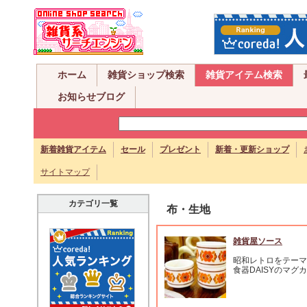
ホーム
雑貨ショップ検索
雑貨アイテム検索
お知らせブログ
新着雑貨アイテム
セール
プレゼント
新着・更新ショップ
サイトマップ
カテゴリ一覧
布・生地
雑貨屋ソース
昭和レトロをテーマ
食器DAISYのマグ