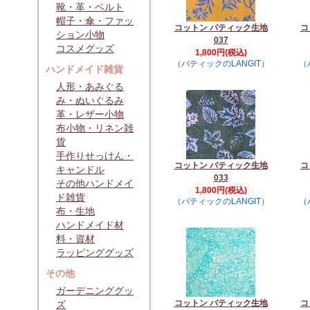
靴・革・ベルト
帽子・傘・ファッ
コットン バティック生地
コ
ション小物
037
コスメグッズ
1,800円(税込)
（バティックのLANGIT）
（
ハンドメイド雑貨
人形・あみぐる
み・ぬいぐるみ
革・レザー小物
布小物・リネン雑
貨
手作りせっけん・
コットン バティック生地
コ
キャンドル
033
その他ハンドメイ
1,800円(税込)
ド雑貨
（バティックのLANGIT）
（
布・生地
ハンドメイド材
料・資材
ラッピンググッズ
その他
ガーデニンググッ
コットン バティック生地
コ
ズ