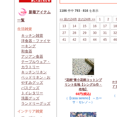
1186
件中
793
-
816
を表示
新着アイテム
<< 前の24件
次の24件 >>
1
2
一覧
13
14
15
16
17
18
生活雑貨
27
28
29
30
31
32
キッチン雑貨
41
42
43
44
45
46
洋食器・ファイヤ
ーキング
和食器
アジアン食器
テーブルウェア・
カラトリー
キッチンリネン
ベッドリネン・お
*花柄*青小花柄コットンプ
ﾊｰ
やすみグッズ
リント生地【シングル巾・
ﾌ
バスグッズ
布地】
トイレタリー
68円(税込)
（【
洗面グッズ
（【casa sereno】 ～カー
サ・セレノ～）
ランドリーグッズ
インテリア雑貨