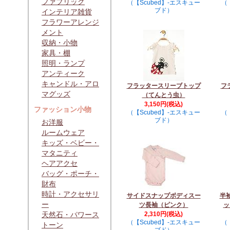
ファブリック
（【Scubed】-エスキュー
（
ブド）
インテリア雑貨
フラワーアレンジ
メント
収納・小物
家具・棚
照明・ランプ
アンティーク
キャンドル・アロ
フラッタースリーブトップ
フ
マグッズ
（てんとう虫）
3,150円(税込)
ファッション小物
（【Scubed】-エスキュー
（
ブド）
お洋服
ルームウェア
キッズ・ベビー・
マタニティ
ヘアアクセ
バッグ・ポーチ・
財布
時計・アクセサリ
サイドスナップボディスー
半
ー
ツ長袖（ピンク）
ット
天然石・パワース
2,310円(税込)
（【Scubed】-エスキュー
（
トーン