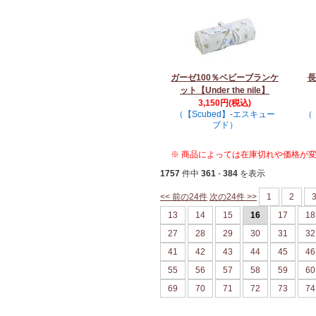
ガーゼ100％ベビーブランケ
長
ット【Under the nile】
3,150円(税込)
（【Scubed】-エスキュー
（
ブド）
※ 商品によっては在庫切れや価格が
1757
件中
361
-
384
を表示
<< 前の24件
次の24件 >>
1
2
13
14
15
16
17
18
27
28
29
30
31
32
41
42
43
44
45
46
55
56
57
58
59
60
69
70
71
72
73
74