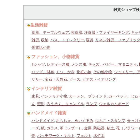
雑貨ショップ検
生活雑貨
食器、テーブルウェア
,
和食器
,
洋食器・ファイヤーキング
,
キッ
雑貨
,
収納
,
バス、トイレタリー
,
寝具
,
リネン雑貨・ファブリッ
帯電話小物
ファッション、小物雑貨
Tシャツ
,
レディース服
,
メンズ服
,
キッズ、ベビー、マタニティ
,
バッグ、財布
,
くつ、かさ
,
化粧小物
,
その他小物
,
ジュエリー、
サリー
,
宝石・天然石
,
ビーズ
,
ピアス・イアリング
インテリア雑貨
家具
,
インテリア小物
,
カーテン、ブラインド
,
カーペット、じゅ
ん
,
照明
,
ろうそく、キャンドル
,
ランプ
,
ウェルカムボード
ハンドメイド雑貨
ハンドメイド
,
おもちゃ、ぬいぐるみ
,
はんこ・スタンプ
,
せっけ
ーズ
,
紙
,
ガラス
,
革（レザー）
,
金属
,
陶磁器
,
粘土
,
花（フラワー
物
,
パッチワーク・キルト
,
フェルト
,
木竹工