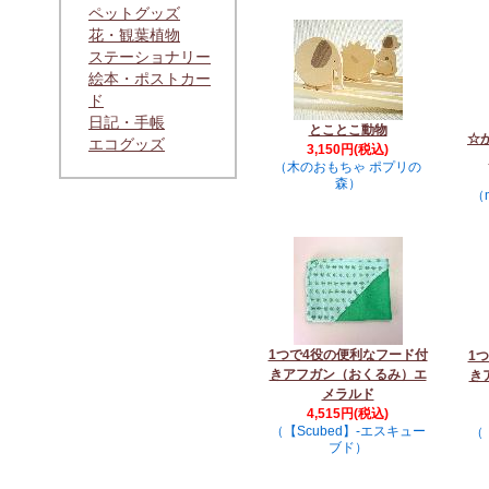
ペットグッズ
花・観葉植物
ステーショナリー
絵本・ポストカー
ド
日記・手帳
とことこ動物
☆
エコグッズ
3,150円(税込)
（木のおもちゃ ポプリの
森）
（m
1つで4役の便利なフード付
1
きアフガン（おくるみ）エ
き
メラルド
4,515円(税込)
（【Scubed】-エスキュー
（
ブド）