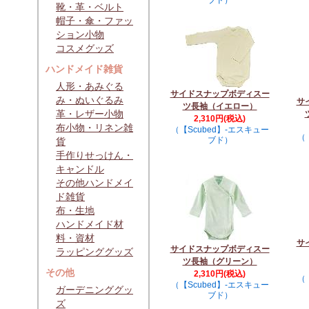
ブド）
靴・革・ベルト
帽子・傘・ファッ
ション小物
コスメグッズ
ハンドメイド雑貨
人形・あみぐる
サイドスナップボディスー
み・ぬいぐるみ
サ
ツ長袖（イエロー）
革・レザー小物
2,310円(税込)
布小物・リネン雑
（【Scubed】-エスキュー
（
ブド）
貨
手作りせっけん・
キャンドル
その他ハンドメイ
ド雑貨
布・生地
ハンドメイド材
料・資材
サ
サイドスナップボディスー
ラッピンググッズ
ツ長袖（グリーン）
その他
2,310円(税込)
（
（【Scubed】-エスキュー
ガーデニンググッ
ブド）
ズ