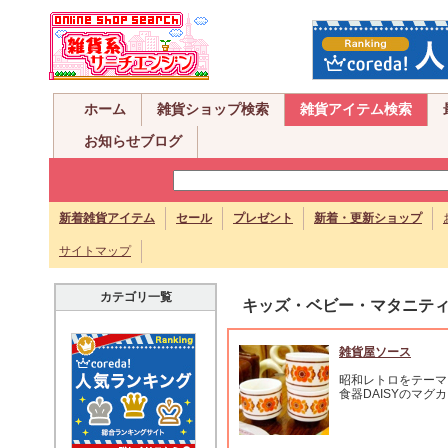
ホーム
雑貨ショップ検索
雑貨アイテム検索
お知らせブログ
新着雑貨アイテム
セール
プレゼント
新着・更新ショップ
サイトマップ
カテゴリ一覧
キッズ・ベビー・マタニテ
雑貨屋ソース
昭和レトロをテーマ
食器DAISYのマグ