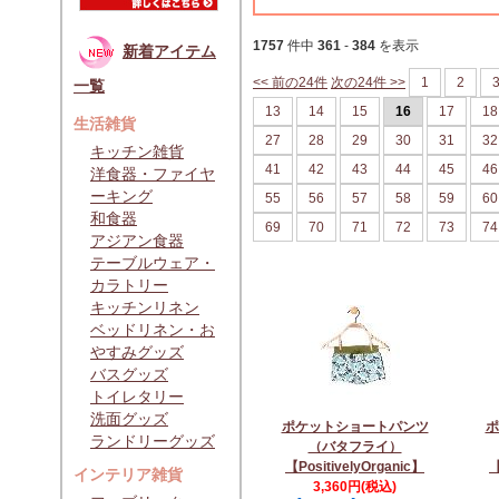
1757
件中
361
-
384
を表示
新着アイテム
<< 前の24件
次の24件 >>
1
2
一覧
13
14
15
16
17
18
生活雑貨
27
28
29
30
31
32
キッチン雑貨
41
42
43
44
45
46
洋食器・ファイヤ
ーキング
55
56
57
58
59
60
和食器
69
70
71
72
73
74
アジアン食器
テーブルウェア・
カラトリー
キッチンリネン
ベッドリネン・お
やすみグッズ
バスグッズ
トイレタリー
洗面グッズ
ポケットショートパンツ
ポ
ランドリーグッズ
（バタフライ）
【PositivelyOrganic】
【
インテリア雑貨
3,360円(税込)