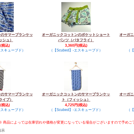
ンのサマーブランケッ
オーガニックコットンのポケットショート
オーガニ
ッシュ）
パンツ（バタフライ）
円(税込)
3,360円(税込)
-エスキューブド）
（【Scubed】-エスキューブド）
（【
ンのサマーブランケッ
オーガニックコットンのサマーブランケッ
オーガニ
ライプ）
ト（フィッシュ）
円(税込)
4,725円(税込)
-エスキューブド）
（【Scubed】-エスキューブド）
（【
※ 商品によっては在庫切れや価格が変更になっている場合がございますので予めご
表示