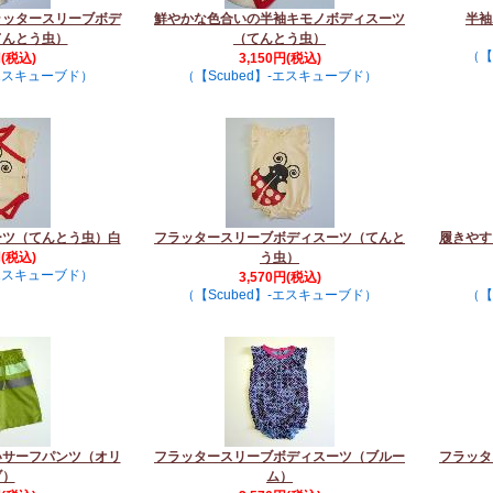
ラッタースリーブボデ
鮮やかな色合いの半袖キモノボディスーツ
半袖
てんとう虫）
（てんとう虫）
（【
円(税込)
3,150円(税込)
-エスキューブド）
（【Scubed】-エスキューブド）
ーツ（てんとう虫）白
フラッタースリーブボディスーツ（てんと
履きやす
円(税込)
う虫）
-エスキューブド）
3,570円(税込)
（【Scubed】-エスキューブド）
（【
いサーフパンツ（オリ
フラッタースリーブボディスーツ（ブルー
フラッタ
ブ）
ム）