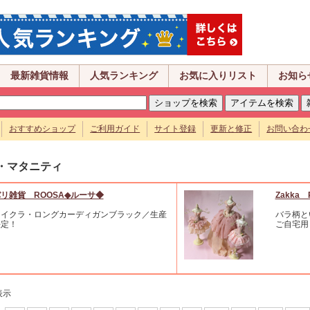
最新雑貨情報
人気ランキング
お気に入りリスト
お知ら
おすすめショップ
ご利用ガイド
サイト登録
更新と修正
お問い合わ
・マタニティ
リ雑貨 ROOSA◆ルーサ◆
Zakka 
ライクラ・ロングカーディガンブラック／生産
バラ柄と
決定！
ご自宅用
表示