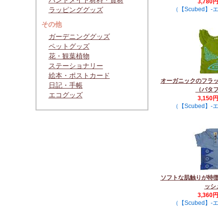
ハンドメイド材料・資材
3,780
ラッピンググッズ
（【Scubed】
その他
ガーデニンググッズ
ペットグッズ
花・観葉植物
ステーショナリー
絵本・ポストカード
オーガニックのフラ
日記・手帳
（バタ
エコグッズ
3,150
（【Scubed】
ソフトな肌触りが特
ッシ
3,360
（【Scubed】