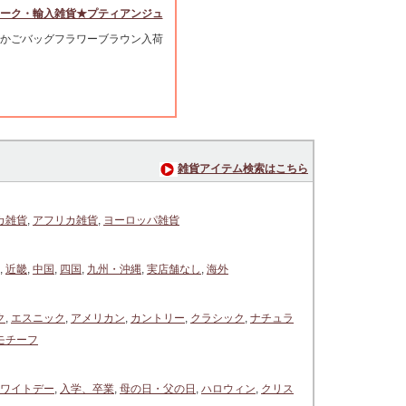
ーク・輸入雑貨★プティアンジュ
かごバッグフラワーブラウン入荷
雑貨アイテム検索はこちら
カ雑貨
,
アフリカ雑貨
,
ヨーロッパ雑貨
,
近畿
,
中国
,
四国
,
九州・沖縄
,
実店舗なし
,
海外
ク
,
エスニック
,
アメリカン
,
カントリー
,
クラシック
,
ナチュラ
モチーフ
ワイトデー
,
入学、卒業
,
母の日・父の日
,
ハロウィン
,
クリス