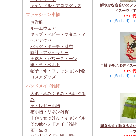
キャンドル・アロマグッズ
鮮やかな色合いのフ
ィスーツ（
ファッション小物
3,570
（【Scubed】
お洋服
ルームウェア
キッズ・ベビー・マタニティ
ヘアアクセ
バッグ・ポーチ・財布
時計・アクセサリー
天然石・パワーストーン
靴・革・ベルト
半袖キモノボディス
帽子・傘・ファッション小物
3,150
（【Scubed】
コスメグッズ
ハンドメイド雑貨
人形・あみぐるみ・ぬいぐる
み
革・レザー小物
布小物・リネン雑貨
手作りせっけん・キャンドル
その他ハンドメイド雑貨
履きやすく動きやす
布・生地
ー