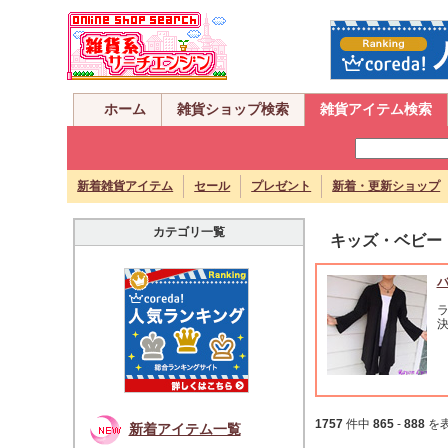
ホーム
雑貨ショップ検索
雑貨アイテム検索
新着雑貨アイテム
セール
プレゼント
新着・更新ショップ
カテゴリ一覧
キッズ・ベビー
バ
1757
件中
865
-
888
を
新着アイテム一覧