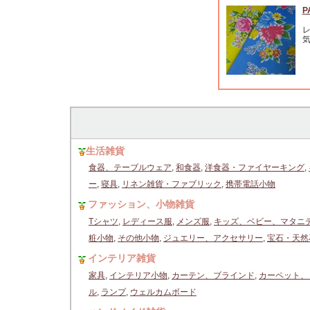
P
生活雑貨
食器、テーブルウェア
,
和食器
,
洋食器・ファイヤーキング
,
ー
,
寝具
,
リネン雑貨・ファブリック
,
携帯電話小物
ファッション、小物雑貨
Tシャツ
,
レディース服
,
メンズ服
,
キッズ、ベビー、マタニ
粧小物
,
その他小物
,
ジュエリー、アクセサリー
,
宝石・天然
インテリア雑貨
家具
,
インテリア小物
,
カーテン、ブラインド
,
カーペット、
ル
,
ランプ
,
ウェルカムボード