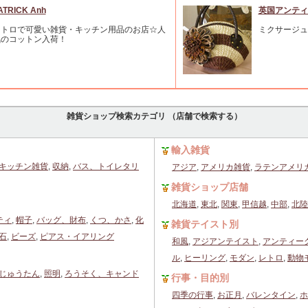
ATRICK Anh
英国アンティ
レトロで可愛い雑貨・キッチン用品のお店☆人
ミクサージュ
気のコットン入荷！
雑貨ショップ検索カテゴリ （店舗で検索する）
輸入雑貨
キッチン雑貨
,
収納
,
バス、トイレタリ
アジア
,
アメリカ雑貨
,
ラテンアメリ
雑貨ショップ店舗
北海道
,
東北
,
関東
,
甲信越
,
中部
,
北陸
ティ
,
帽子
,
バッグ、財布
,
くつ、かさ
,
化
雑貨テイスト別
石
,
ビーズ
,
ピアス・イアリング
和風
,
アジアンテイスト
,
アンティー
ル
,
ヒーリング
,
モダン
,
レトロ
,
動物
じゅうたん
,
照明
,
ろうそく、キャンド
行事・目的別
四季の行事
,
お正月
,
バレンタイン
,
ホ