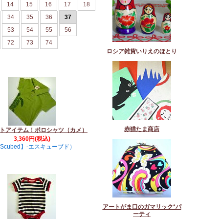
14
15
16
17
18
34
35
36
37
53
54
55
56
72
73
74
ロシア雑貨いりえのほとり
赤猫たま商店
トアイテム！ポロシャツ（カメ）
3,360円(税込)
Scubed】-エスキューブド）
アートがま口のガマリック*パ
ーティ