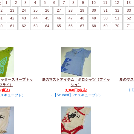
>
1
2
3
4
5
6
7
8
9
10
11
12
13
22
23
24
25
26
27
28
29
30
31
32
33
41
42
43
44
45
46
47
48
49
50
51
52
60
61
62
63
64
65
66
67
68
69
70
71
ラッタースリーブトッ
夏のマストアイテム！ポロシャツ（フィッ
夏のマス
フライ）
シュ）
（【
円(税込)
3,360円(税込)
-エスキューブド）
（【Scubed】-エスキューブド）