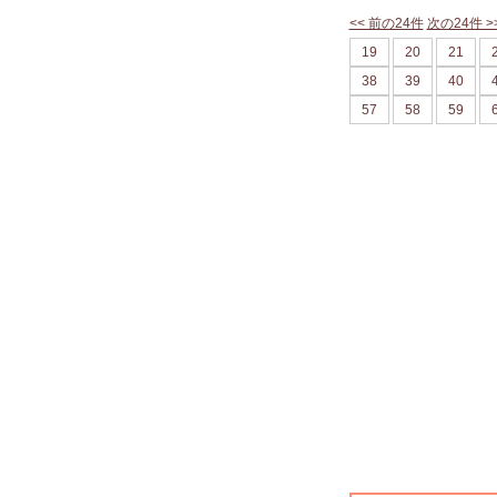
<< 前の24件
次の24件 >
19
20
21
38
39
40
57
58
59