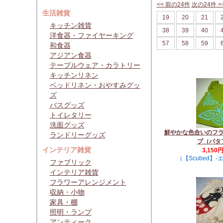
<< 前の24件
次の24件 >
生活雑貨
19
20
21
キッチン雑貨
38
39
40
洋食器・ファイヤーキング
57
58
59
和食器
アジアン食器
テーブルウェア・カラトリー
キッチンリネン
ベッドリネン・おやすみグッ
ズ
バスグッズ
トイレタリー
洗面グッズ
鮮やかな色合いのフ
ランドリーグッズ
プ（バタ
インテリア雑貨
3,150
（【Scubed】
ファブリック
インテリア雑貨
フラワーアレンジメント
収納・小物
家具・棚
照明・ランプ
アンティーク