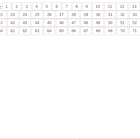
>
1
2
3
4
5
6
7
8
9
10
11
12
13
22
23
24
25
26
27
28
29
30
31
32
33
41
42
43
44
45
46
47
48
49
50
51
52
60
61
62
63
64
65
66
67
68
69
70
71