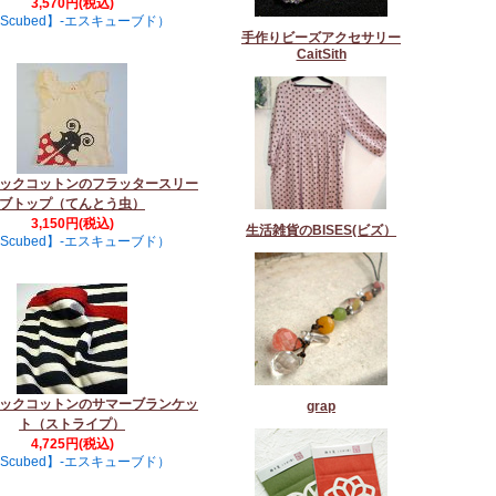
3,570円(税込)
Scubed】-エスキューブド）
手作りビーズアクセサリー
CaitSith
ックコットンのフラッタースリー
ブトップ（てんとう虫）
3,150円(税込)
生活雑貨のBISES(ビズ）
Scubed】-エスキューブド）
ックコットンのサマーブランケッ
grap
ト（ストライプ）
4,725円(税込)
Scubed】-エスキューブド）