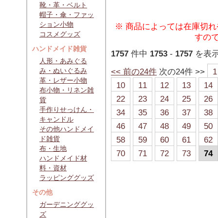
靴・革・ベルト
帽子・傘・ファッ
ション小物
※ 商品によっては在庫切
コスメグッズ
すの
ハンドメイド雑貨
1757
件中
1753
-
1757
を表
人形・あみぐる
み・ぬいぐるみ
<< 前の24件
次の24件 >>
1
革・レザー小物
10
11
12
13
14
布小物・リネン雑
22
23
24
25
26
貨
手作りせっけん・
34
35
36
37
38
キャンドル
46
47
48
49
50
その他ハンドメイ
ド雑貨
58
59
60
61
62
布・生地
70
71
72
73
74
ハンドメイド材
料・資材
ラッピンググッズ
その他
ガーデニンググッ
ズ