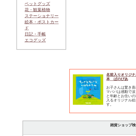
ペットグッズ
花・観葉植物
ステーショナリー
絵本・ポストカー
ド
日記・手帳
エコグッズ
名前入りオリジナ
本 ぱのぴあ
お子さんは驚き喜
マパパは感動で涙
と年齢とお住いの
入るオリジナル絵
す。
雑貨ショップ検