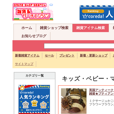
ホーム
雑貨ショップ検索
雑貨アイテム検索
お知らせブログ
新着雑貨アイテム
セール
プレゼント
新着・更新ショップ
サイトマップ
カテゴリ一覧
キッズ・ベビー・
英国アンティーク
雑貨★プティアン
ミクサージュかご
フラワーブラウン