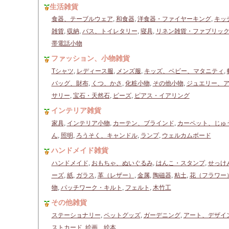
生活雑貨
食器、テーブルウェア
,
和食器
,
洋食器・ファイヤーキング
,
キッ
雑貨
,
収納
,
バス、トイレタリー
,
寝具
,
リネン雑貨・ファブリッ
帯電話小物
ファッション、小物雑貨
Tシャツ
,
レディース服
,
メンズ服
,
キッズ、ベビー、マタニティ
,
バッグ、財布
,
くつ、かさ
,
化粧小物
,
その他小物
,
ジュエリー、
サリー
,
宝石・天然石
,
ビーズ
,
ピアス・イアリング
インテリア雑貨
家具
,
インテリア小物
,
カーテン、ブラインド
,
カーペット、じゅ
ん
,
照明
,
ろうそく、キャンドル
,
ランプ
,
ウェルカムボード
ハンドメイド雑貨
ハンドメイド
,
おもちゃ、ぬいぐるみ
,
はんこ・スタンプ
,
せっけ
ーズ
,
紙
,
ガラス
,
革（レザー）
,
金属
,
陶磁器
,
粘土
,
花（フラワー
物
,
パッチワーク・キルト
,
フェルト
,
木竹工
その他雑貨
ステーショナリー
,
ペットグッズ
,
ガーデニング
,
アート、デザイ
ストカード
,
絵画、絵本