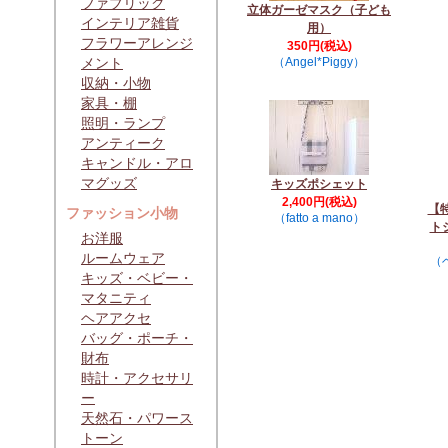
ファブリック
立体ガーゼマスク（子ども
インテリア雑貨
用）
フラワーアレンジ
350円(税込)
メント
（Angel*Piggy）
収納・小物
家具・棚
照明・ランプ
アンティーク
キャンドル・アロ
マグッズ
キッズポシェット
2,400円(税込)
【特
ファッション小物
（fatto a mano）
ト
お洋服
ルームウェア
（
キッズ・ベビー・
マタニティ
ヘアアクセ
バッグ・ポーチ・
財布
時計・アクセサリ
ー
天然石・パワース
トーン