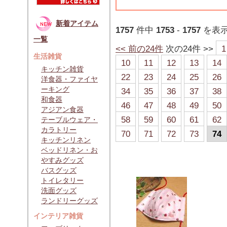
新着アイテム
1757
件中
1753
-
1757
を表
一覧
<< 前の24件
次の24件 >>
1
生活雑貨
10
11
12
13
14
キッチン雑貨
22
23
24
25
26
洋食器・ファイヤ
ーキング
34
35
36
37
38
和食器
46
47
48
49
50
アジアン食器
58
59
60
61
62
テーブルウェア・
カラトリー
70
71
72
73
74
キッチンリネン
ベッドリネン・お
やすみグッズ
バスグッズ
トイレタリー
洗面グッズ
ランドリーグッズ
インテリア雑貨