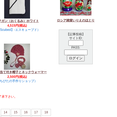
ロシア雑貨いりえのほとり
フガン（おくるみ）ホワイト
4,515円(税込)
Scubed】-エスキューブド）
【記事投稿】
サイトID:
PASS:
当て付き帽子とネックウォーマー
2,500円(税込)
ちびたの手作りショップ）
了承下さい。
14
15
16
17
18