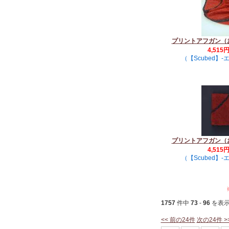
プリントアフガン（
4,515
（【Scubed】
プリントアフガン（
4,515
（【Scubed】
1757
件中
73
-
96
を表
<< 前の24件
次の24件 >