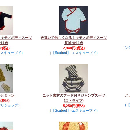
！キモノボディスーツ
色違いで欲しくなる！キモノボディスーツ
全11色
長袖 全11色
（バ
円(税込)
2,940円(税込)
-エスキューブド）
（【Scubed】-エスキューブド）
ア
子とミトン
ニット素材のフード付きジャンプスーツ
円(税込)
(ストライプ)
（【
作りショップ）
5,250円(税込)
（【Scubed】-エスキューブド）