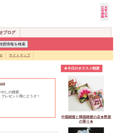
せブログ
せ
サイトマップ
★今日のオススメ雑貨
api
いやしの雑貨
・プレゼント用にどうぞ！
中国雑貨と韓国雑貨の店★野原
の香り★