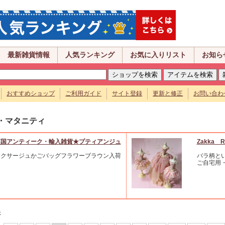
最新雑貨情報
人気ランキング
お気に入りリスト
お知ら
おすすめショップ
ご利用ガイド
サイト登録
更新と修正
お問い合わ
・マタニティ
英国アンティーク・輸入雑貨★プティアンジュ
Zakka R
ミクサージュかごバッグフラワーブラウン入荷
バラ柄と
ご自宅用
示