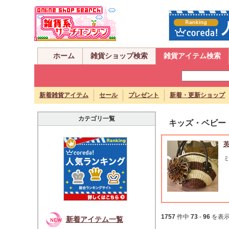
ホーム
雑貨ショップ検索
雑貨アイテム検索
新着雑貨アイテム
セール
プレゼント
新着・更新ショップ
カテゴリ一覧
キッズ・ベビー
1757
件中
73
-
96
を表
新着アイテム一覧