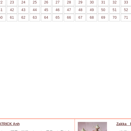
22
23
24
25
26
27
28
29
30
31
32
33
41
42
43
44
45
46
47
48
49
50
51
52
60
61
62
63
64
65
66
67
68
69
70
71
ATRICK Anh
Zakka 