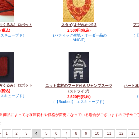
おくるみ）ロボット
スタイ(よだれかけ) 3
ア
円(税込)
2,500円(税込)
-エスキューブド）
（バティック生地・オーダー品の
（【
LANGIT）
おくるみ）ロボット
ニット素材のフード付きジャンプスーツ
ハート耳
円(税込)
(ストライプ)
-エスキューブド）
（
2,520円(税込)
（【Scubed】-エスキューブド）
※ 商品によっては在庫切れや価格が変更になっている場合がございますので予めご
示
>
1
2
3
4
5
6
7
8
9
10
11
12
13