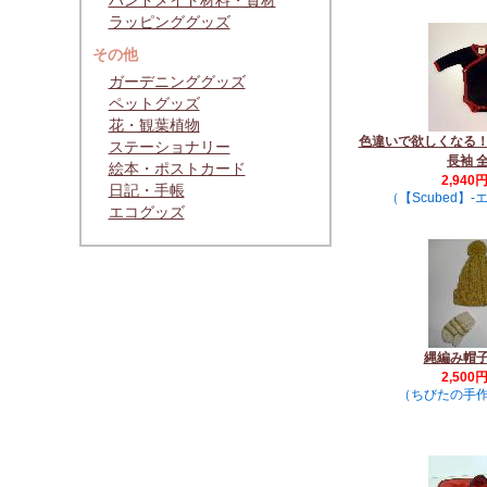
ハンドメイド材料・資材
ラッピンググッズ
その他
ガーデニンググッズ
ペットグッズ
花・観葉植物
色違いで欲しくなる
ステーショナリー
長袖 
絵本・ポストカード
2,940
日記・手帳
（【Scubed】
エコグッズ
縄編み帽
2,500
（ちびたの手