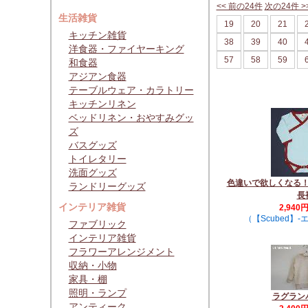
<< 前の24件
次の24件 >
生活雑貨
19
20
21
キッチン雑貨
38
39
40
洋食器・ファイヤーキング
57
58
59
和食器
アジアン食器
テーブルウェア・カラトリー
キッチンリネン
ベッドリネン・おやすみグッ
ズ
バスグッズ
トイレタリー
洗面グッズ
色違いで欲しくなる
ランドリーグッズ
長
インテリア雑貨
2,940
（【Scubed】
ファブリック
インテリア雑貨
フラワーアレンジメント
収納・小物
家具・棚
照明・ランプ
ラグラン
アンティーク