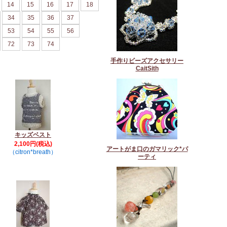
14
15
16
17
18
34
35
36
37
53
54
55
56
72
73
74
手作りビーズアクセサリー
CaitSith
キッズベスト
2,100円(税込)
アートがま口のガマリック*パ
（citron*breath）
ーティ