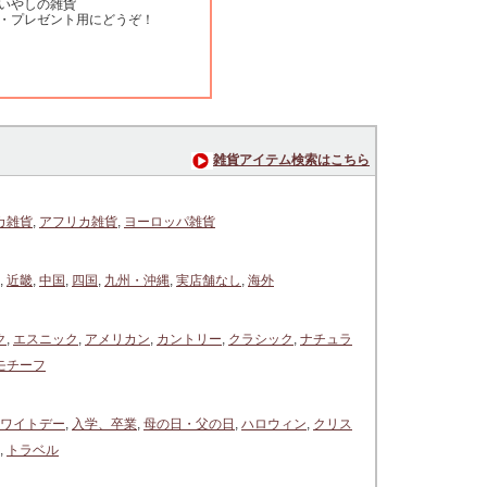
いやしの雑貨
・プレゼント用にどうぞ！
雑貨アイテム検索はこちら
カ雑貨
,
アフリカ雑貨
,
ヨーロッパ雑貨
,
近畿
,
中国
,
四国
,
九州・沖縄
,
実店舗なし
,
海外
ク
,
エスニック
,
アメリカン
,
カントリー
,
クラシック
,
ナチュラ
モチーフ
ワイトデー
,
入学、卒業
,
母の日・父の日
,
ハロウィン
,
クリス
,
トラベル