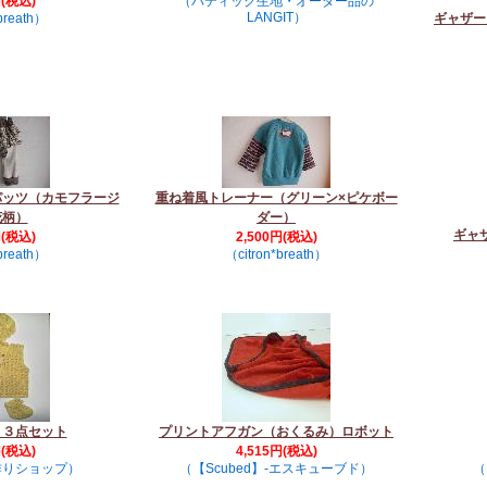
円(税込)
（バティック生地・オーダー品の
LANGIT）
breath）
ギャザー
パッツ（カモフラージ
重ね着風トレーナー（グリーン×ピケボー
花柄）
ダー）
ギャ
円(税込)
2,500円(税込)
breath）
（citron*breath）
ト３点セット
プリントアフガン（おくるみ）ロボット
円(税込)
4,515円(税込)
作りショップ）
（【Scubed】-エスキューブド）
（