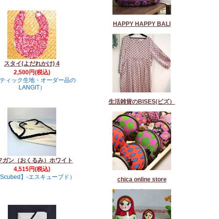
HAPPY HAPPY BALI
スタイ(よだれかけ) 4
2,500円(税込)
ティック生地・オーダー品の
LANGIT）
生活雑貨のBISES(ビズ）
フガン（おくるみ）ホワイト
4,515円(税込)
Scubed】-エスキューブド）
chica online store