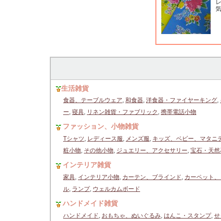
生活雑貨
食器、テーブルウェア
,
和食器
,
洋食器・ファイヤーキング
,
ー
,
寝具
,
リネン雑貨・ファブリック
,
携帯電話小物
ファッション、小物雑貨
Tシャツ
,
レディース服
,
メンズ服
,
キッズ、ベビー、マタニ
粧小物
,
その他小物
,
ジュエリー、アクセサリー
,
宝石・天然
インテリア雑貨
家具
,
インテリア小物
,
カーテン、ブラインド
,
カーペット、
ル
,
ランプ
,
ウェルカムボード
ハンドメイド雑貨
ハンドメイド
,
おもちゃ、ぬいぐるみ
,
はんこ・スタンプ
,
せ