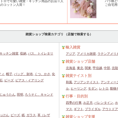
レトロで可愛い雑貨・キッチン用品のお店☆人
バラ柄と
気のコットン入荷！
ご自宅用
雑貨ショップ検索カテゴリ （店舗で検索する）
輸入雑貨
キッチン雑貨
,
収納
,
バス、トイレタリ
アジア
,
アメリカ雑貨
,
ラテンアメリ
雑貨ショップ店舗
北海道
,
東北
,
関東
,
甲信越
,
中部
,
北陸
ティ
,
帽子
,
バッグ、財布
,
くつ、かさ
,
化
雑貨テイスト別
石
,
ビーズ
,
ピアス・イアリング
和風
,
アジアンテイスト
,
アンティー
ル
,
ヒーリング
,
モダン
,
レトロ
,
動物
じゅうたん
,
照明
,
ろうそく、キャンド
行事・目的別
四季の行事
,
お正月
,
バレンタイン
,
ホ
マス
,
ギフト
,
ブライダル
,
アウトドア
っけん
,
ビーズ
,
紙
,
ガラス
,
革（レザ
雑貨ショップ支援