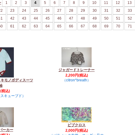
>
1
2
3
4
5
6
7
8
9
10
11
12
13
22
23
24
25
26
27
28
29
30
31
32
33
41
42
43
44
45
46
47
48
49
50
51
52
60
61
62
63
64
65
66
67
68
69
70
71
ジャガードトレーナー
2,200円(税込)
！キモノボディスーツ
（citron*breath）
袖
円(税込)
-エスキューブド）
ビブクロス
パーカー
2,000円(税込)