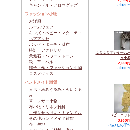
2,400
キャンドル・アロマグッズ
（citron*
ファッション小物
お洋服
ルームウェア
キッズ・ベビー・マタニティ
ヘアアクセ
バッグ・ポーチ・財布
時計・アクセサリー
ふりふりモンキース
天然石・パワーストーン
ュ小
靴・革・ベルト
2,600
帽子・傘・ファッション小物
（citron*
コスメグッズ
ハンドメイド雑貨
人形・あみぐるみ・ぬいぐる
み
革・レザー小物
布小物・リネン雑貨
手作りせっけん・キャンドル
ベビーニッ
その他ハンドメイド雑貨
3,900
布・生地
（ちびたの手