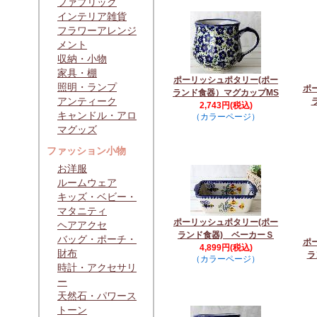
ファブリック
インテリア雑貨
フラワーアレンジ
メント
収納・小物
家具・棚
ポーリッシュポタリー(ポー
照明・ランプ
ポ
ランド食器）マグカップMS
アンティーク
2,743円(税込)
キャンドル・アロ
（カラーページ）
マグッズ
ファッション小物
お洋服
ルームウェア
キッズ・ベビー・
マタニティ
ポーリッシュポタリー(ポー
ヘアアクセ
ランド食器) ベーカーＳ
バッグ・ポーチ・
ポ
4,899円(税込)
財布
ラ
（カラーページ）
時計・アクセサリ
ー
天然石・パワース
トーン