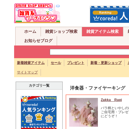
ホーム
雑貨ショップ検索
雑貨アイテム検索
お知らせブログ
新着雑貨アイテム
セール
プレゼント
新着・更新ショップ
サイトマップ
カテゴリ一覧
洋食器・ファイヤーキング
Zakka Rapi
バラ柄といやしの
ご自宅用・プレゼ
にどうぞ！