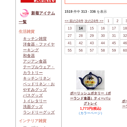
1519
件中
313
-
336
を表示
新着アイテム
<< 前の24件
次の24件 >>
1
2
一覧
13
14
15
16
17
18
生活雑貨
27
28
29
30
31
32
キッチン雑貨
41
42
43
44
45
46
洋食器・ファイヤ
ーキング
55
56
57
58
59
60
和食器
アジアン食器
テーブルウェア・
カラトリー
キッチンリネン
ベッドリネン・お
やすみグッズ
ポーリッシュポタリー（ポ
バスグッズ
ーランド食器）ティーバッ
トイレタリー
ポ
グトレイ
洗面グッズ
ー
1,773円(税込)
ランドリーグッズ
（カラーページ）
インテリア雑貨