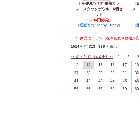
HARIO(ハリオ)耐熱ガラ
H
ス スタックボウル 6個セ
ス
ット
5,184円(税込)
（通販百貨 Happy Puppy）
（通
※ 商品によっては在庫切れや価格が
1519
件中
313
-
336
を表示
<< 前の24件
次の24件 >>
1
2
13
14
15
16
17
18
27
28
29
30
31
32
41
42
43
44
45
46
55
56
57
58
59
60