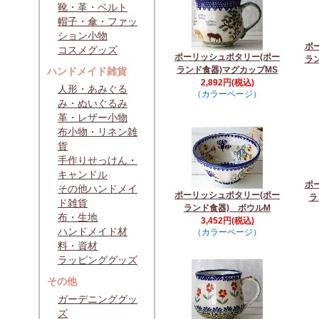
靴・革・ベルト
帽子・傘・ファッ
ション小物
ポ
コスメグッズ
ポーリッシュポタリー(ポー
ラ
ランド食器)マグカップMS
ハンドメイド雑貨
2,892円(税込)
人形・あみぐる
（カラーページ）
み・ぬいぐるみ
革・レザー小物
布小物・リネン雑
貨
手作りせっけん・
キャンドル
ポ
その他ハンドメイ
ポーリッシュポタリー(ポー
ラ
ド雑貨
ランド食器) ボウルM
布・生地
3,452円(税込)
ハンドメイド材
（カラーページ）
料・資材
ラッピンググッズ
その他
ガーデニンググッ
ズ