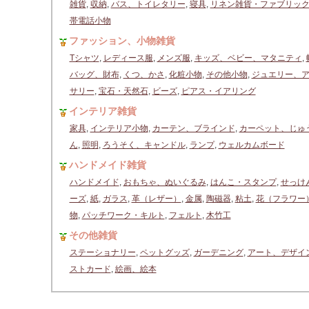
雑貨
,
収納
,
バス、トイレタリー
,
寝具
,
リネン雑貨・ファブリッ
帯電話小物
ファッション、小物雑貨
Tシャツ
,
レディース服
,
メンズ服
,
キッズ、ベビー、マタニティ
,
バッグ、財布
,
くつ、かさ
,
化粧小物
,
その他小物
,
ジュエリー、
サリー
,
宝石・天然石
,
ビーズ
,
ピアス・イアリング
インテリア雑貨
家具
,
インテリア小物
,
カーテン、ブラインド
,
カーペット、じゅ
ん
,
照明
,
ろうそく、キャンドル
,
ランプ
,
ウェルカムボード
ハンドメイド雑貨
ハンドメイド
,
おもちゃ、ぬいぐるみ
,
はんこ・スタンプ
,
せっけ
ーズ
,
紙
,
ガラス
,
革（レザー）
,
金属
,
陶磁器
,
粘土
,
花（フラワー
物
,
パッチワーク・キルト
,
フェルト
,
木竹工
その他雑貨
ステーショナリー
,
ペットグッズ
,
ガーデニング
,
アート、デザイ
ストカード
,
絵画、絵本