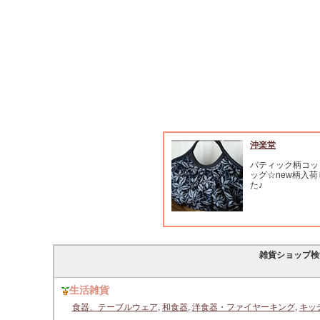
沖楽堂
バティック柄コッ
ッグ☆new柄入
た♪
雑貨ショップ検
生活雑貨
食器、テーブルウェア
,
和食器
,
洋食器・ファイヤーキング
,
キッ