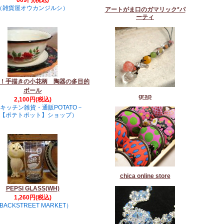
609円(税込)
（雑貨屋オウカンジルシ）
アートがま口のガマリック*パ
ーティ
！手描きの小花柄 陶器の多目的
ボール
grap
2,100円(税込)
キッチン雑貨・通販POTATO－
T【ポテトポット】ショップ）
chica online store
PEPSI GLASS(WH)
1,260円(税込)
BACKSTREET MARKET）