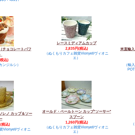
レースミディアムカップ
2,835円(税込)
（チョコレートパフ
米直輸入
（ぬくもりカフェ雑貨Vionyet/ヴィオニ
）
エ）
(税込)
カンジルシ）
（輸入
PO
オールド・ペールトーン カップ*ソーサー*
ソレノ カップ＆ソー
スプーン
ー
1,260円(税込)
（
円(税込)
（ぬくもりカフェ雑貨Vionyet/ヴィオニ
ionyet/ヴィオニ
エ）
）