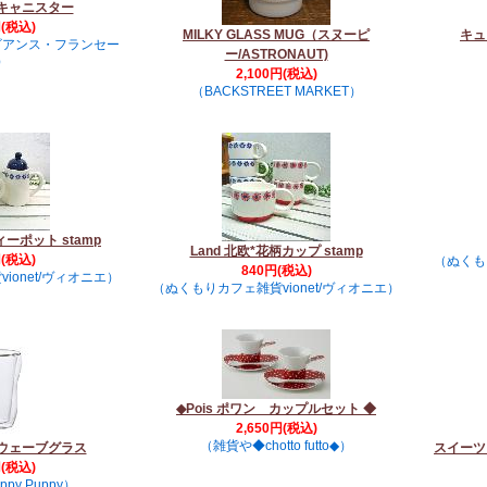
キャニスター
円(税込)
MILKY GLASS MUG（スヌーピ
キュ
ビアンス・フランセー
ー/ASTRONAUT)
）
2,100円(税込)
（BACKSTREET MARKET）
ィーポット stamp
Land 北欧*花柄カップ stamp
円(税込)
（ぬくも
840円(税込)
ionet/ヴィオニエ）
（ぬくもりカフェ雑貨vionet/ヴィオニエ）
◆Pois ポワン カップルセット ◆
2,650円(税込)
（雑貨や◆chotto futto◆）
ウェーブグラス
スイーツ
円(税込)
py Puppy）