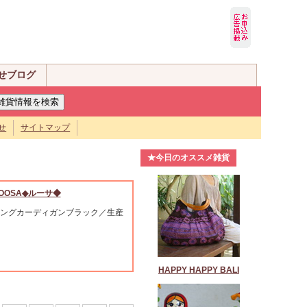
せブログ
せ
サイトマップ
★今日のオススメ雑貨
OOSA◆ルーサ◆
ングカーディガンブラック／生産
HAPPY HAPPY BALI