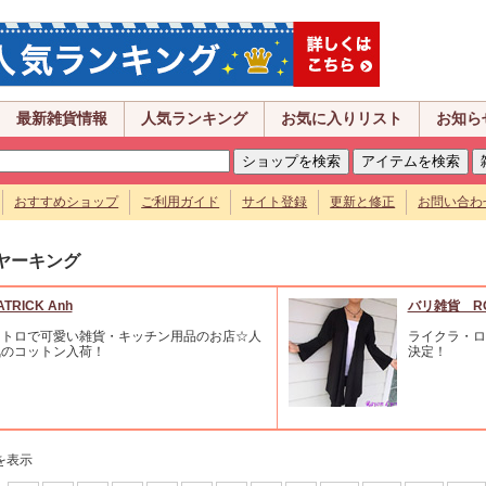
最新雑貨情報
人気ランキング
お気に入りリスト
お知ら
おすすめショップ
ご利用ガイド
サイト登録
更新と修正
お問い合わ
ヤーキング
ATRICK Anh
バリ雑貨 R
レトロで可愛い雑貨・キッチン用品のお店☆人
ライクラ・ロ
気のコットン入荷！
決定！
を表示