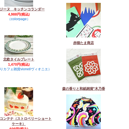
ジーヌ キッチンコランダー
4,988円(税込)
（colorpage）
赤猫たま商店
北欧タイルプレート
1,470円(税込)
りカフェ雑貨vionet/ヴィオニエ）
森の香りと和紙雑貨*木乃香
コンテナ（ストロベリーショート
ケーキ）