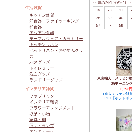
<< 前の24件
次の24件 >
生活雑貨
19
20
21
キッチン雑貨
38
39
40
洋食器・ファイヤーキング
57
58
59
和食器
アジアン食器
テーブルウェア・カラトリー
キッチンリネン
ベッドリネン・おやすみグッ
ズ
バスグッズ
トイレタリー
洗面グッズ
米直輸入！メラミン
ランドリーグッズ
柄モーニン
インテリア雑貨
1,050
（輸入キッチン雑貨
ファブリック
POT【ポテトポ
インテリア雑貨
フラワーアレンジメント
収納・小物
家具・棚
照明・ランプ
アンティーク