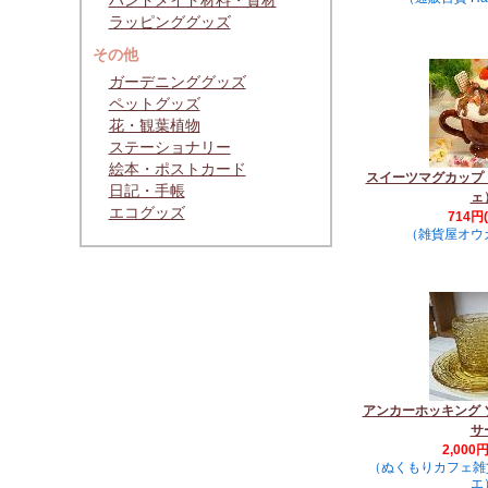
ハンドメイド材料・資材
ラッピンググッズ
その他
ガーデニンググッズ
ペットグッズ
花・観葉植物
ステーショナリー
絵本・ポストカード
スイーツマグカップ
日記・手帳
ェ
エコグッズ
714円
（雑貨屋オウ
アンカーホッキング 
サ
2,000
（ぬくもりカフェ雑貨V
エ