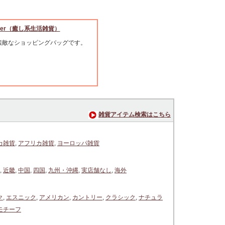
ocker（癒し系生活雑貨）
素敵なショッピングバッグです。
雑貨アイテム検索はこちら
カ雑貨
,
アフリカ雑貨
,
ヨーロッパ雑貨
,
近畿
,
中国
,
四国
,
九州・沖縄
,
実店舗なし
,
海外
ク
,
エスニック
,
アメリカン
,
カントリー
,
クラシック
,
ナチュラ
モチーフ