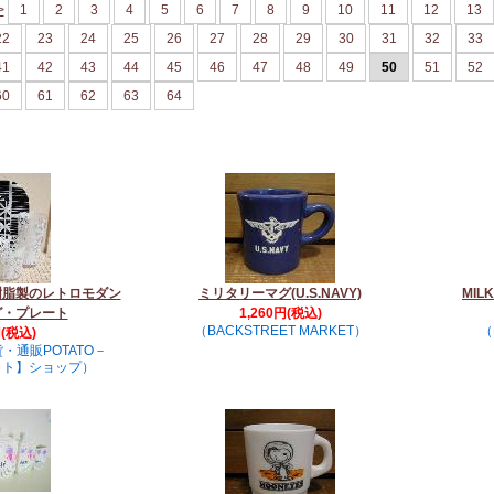
>
1
2
3
4
5
6
7
8
9
10
11
12
13
22
23
24
25
26
27
28
29
30
31
32
33
41
42
43
44
45
46
47
48
49
50
51
52
60
61
62
63
64
樹脂製のレトロモダン
ミリタリーマグ(U.S.NAVY)
MIL
グ・プレート
1,260円(税込)
（BACKSTREET MARKET）
（
円(税込)
・通販POTATO－
ット】ショップ）