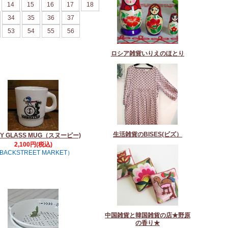
14
15
16
17
18
34
35
36
37
53
54
55
56
ロシア雑貨いりえのほとり
生活雑貨のBISES(ビズ）
KY GLASS MUG（スヌーピー)
2,100円(税込)
BACKSTREET MARKET）
中国雑貨と韓国雑貨の店★野原
の香り★