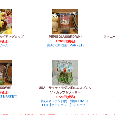
のペアマグカップ
PEPSI GLASS(RD/WH)
ファニ
円(税込)
1,260円(税込)
ソース）
（BACKSTREET MARKET）
SS(WH)
USA サイケ・モダン柄のエスプレッ
円(税込)
ソ・カップ＆ソーサー
T MARKET）
（
6,720円(税込)
（輸入キッチン雑貨・通販POTATO－
POT【ポテトポット】ショップ）