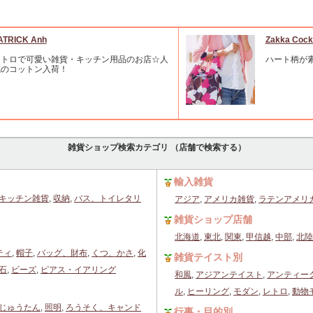
ATRICK Anh
Zakka C
レトロで可愛い雑貨・キッチン用品のお店☆人
ハート柄が
気のコットン入荷！
雑貨ショップ検索カテゴリ （店舗で検索する）
輸入雑貨
キッチン雑貨
,
収納
,
バス、トイレタリ
アジア
,
アメリカ雑貨
,
ラテンアメリ
雑貨ショップ店舗
北海道
,
東北
,
関東
,
甲信越
,
中部
,
北陸
ティ
,
帽子
,
バッグ、財布
,
くつ、かさ
,
化
雑貨テイスト別
石
,
ビーズ
,
ピアス・イアリング
和風
,
アジアンテイスト
,
アンティー
ル
,
ヒーリング
,
モダン
,
レトロ
,
動物
じゅうたん
,
照明
,
ろうそく、キャンド
行事・目的別