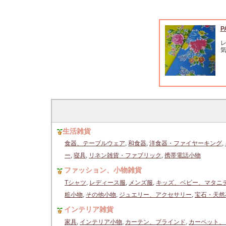
P
生活雑貨
食器、テーブルウェア
,
和食器
,
洋食器・ファイヤーキング
,
ー
,
寝具
,
リネン雑貨・ファブリック
,
携帯電話小物
ファッション、小物雑貨
Tシャツ
,
レディース服
,
メンズ服
,
キッズ、ベビー、マタニ
粧小物
,
その他小物
,
ジュエリー、アクセサリー
,
宝石・天然
インテリア雑貨
家具
,
インテリア小物
,
カーテン、ブラインド
,
カーペット、