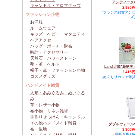
アンティーク
キャンドル・アロマグッズ
2,980
（フランス雑貨アン
ファッション小物
ズ
お洋服
ルームウェア
キッズ・ベビー・マタニティ
ヘアアクセ
バッグ・ポーチ・財布
時計・アクセサリー
天然石・パワーストーン
靴・革・ベルト
Land 北欧*花柄テ
帽子・傘・ファッション小物
2,415
コスメグッズ
（ぬくもりカフェ雑貨v
ハンドメイド雑貨
人形・あみぐるみ・ぬいぐる
み
革・レザー小物
布小物・リネン雑貨
手作りせっけん・キャンドル
その他ハンドメイド雑貨
ダブルウォール
布・生地
3,300
（通販百貨 Hap