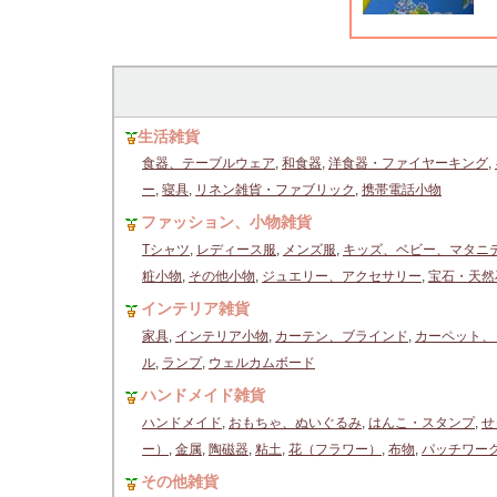
生活雑貨
食器、テーブルウェア
,
和食器
,
洋食器・ファイヤーキング
,
ー
,
寝具
,
リネン雑貨・ファブリック
,
携帯電話小物
ファッション、小物雑貨
Tシャツ
,
レディース服
,
メンズ服
,
キッズ、ベビー、マタニ
粧小物
,
その他小物
,
ジュエリー、アクセサリー
,
宝石・天然
インテリア雑貨
家具
,
インテリア小物
,
カーテン、ブラインド
,
カーペット、
ル
,
ランプ
,
ウェルカムボード
ハンドメイド雑貨
ハンドメイド
,
おもちゃ、ぬいぐるみ
,
はんこ・スタンプ
,
せ
ー）
,
金属
,
陶磁器
,
粘土
,
花（フラワー）
,
布物
,
パッチワー
その他雑貨