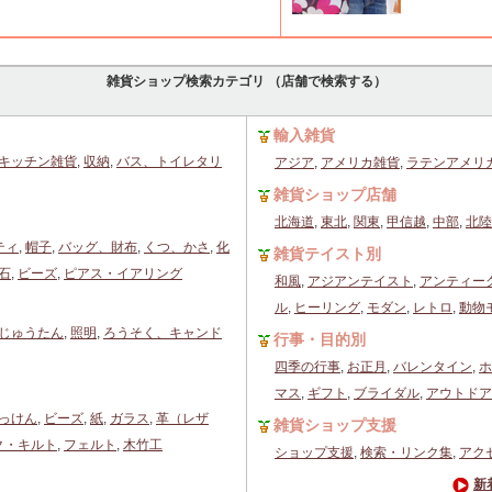
雑貨ショップ検索カテゴリ （店舗で検索する）
輸入雑貨
キッチン雑貨
,
収納
,
バス、トイレタリ
アジア
,
アメリカ雑貨
,
ラテンアメリ
雑貨ショップ店舗
北海道
,
東北
,
関東
,
甲信越
,
中部
,
北陸
ティ
,
帽子
,
バッグ、財布
,
くつ、かさ
,
化
雑貨テイスト別
石
,
ビーズ
,
ピアス・イアリング
和風
,
アジアンテイスト
,
アンティー
ル
,
ヒーリング
,
モダン
,
レトロ
,
動物
じゅうたん
,
照明
,
ろうそく、キャンド
行事・目的別
四季の行事
,
お正月
,
バレンタイン
,
ホ
マス
,
ギフト
,
ブライダル
,
アウトドア
っけん
,
ビーズ
,
紙
,
ガラス
,
革（レザ
雑貨ショップ支援
ク・キルト
,
フェルト
,
木竹工
ショップ支援
,
検索・リンク集
,
アク
新