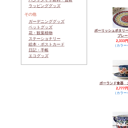
ハンドメイド材料・資材
ラッピンググッズ
その他
ガーデニンググッズ
ペットグッズ
ポーリッシュポタリ
花・観葉植物
プレー
ステーショナリー
2,333
絵本・ポストカード
（カラー
日記・手帳
エコグッズ
ポーランド食器 
2,777
（カラー