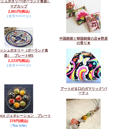
ッシュポタリー(ポーランド食器）
マグカップ
2,981円(税込)
（カラーページ）
中国雑貨と韓国雑貨の店★野原
の香り★
ッシュポタリー（ポーランド食
器） プレートMS
2,333円(税込)
（カラーページ）
アートがま口のガマリック*パ
ーティ
bahce ジェネレーション プレート
378円(税込)
（Tea note）