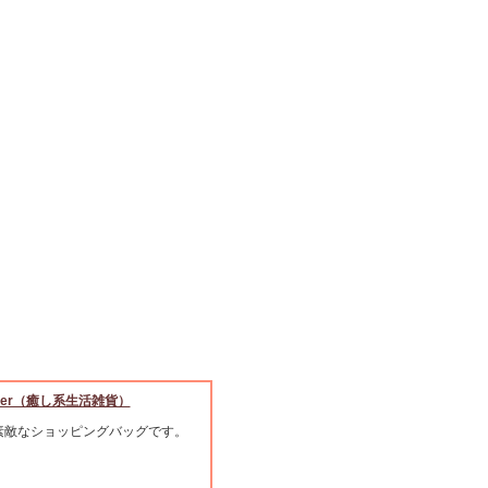
ocker（癒し系生活雑貨）
素敵なショッピングバッグです。