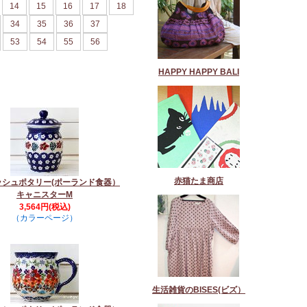
14
15
16
17
18
34
35
36
37
53
54
55
56
HAPPY HAPPY BALI
赤猫たま商店
ッシュポタリー(ポーランド食器）
キャニスターM
3,564円(税込)
（カラーページ）
生活雑貨のBISES(ビズ）