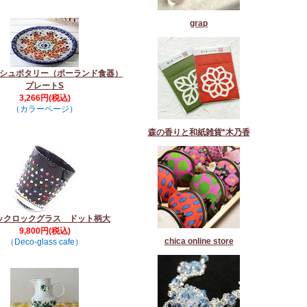
grap
シュポタリー（ポーランド食器）
プレートS
3,266円(税込)
（カラーページ）
森の香りと和紙雑貨*木乃香
ックロックグラス ドット柄大
9,800円(税込)
chica online store
（Deco-glass cafe）