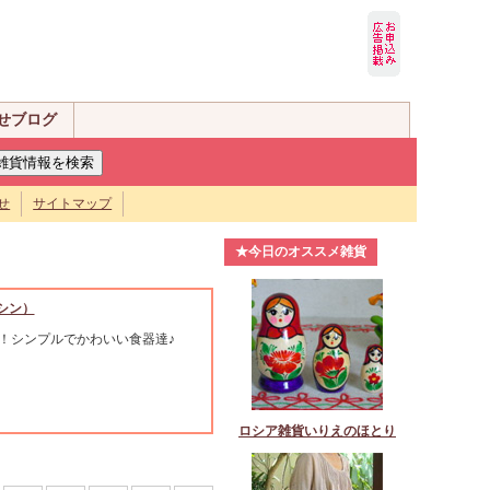
せブログ
せ
サイトマップ
★今日のオススメ雑貨
ミシン）
！シンプルでかわいい食器達♪
ロシア雑貨いりえのほとり