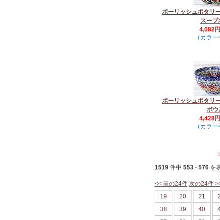
ポーリッシュポタリ
スープ
4,082
（カラー
ポーリッシュポタリ
ボウ
4,428
（カラー
1519
件中
553
-
576
を
<< 前の24件
次の24件 >
19
20
21
38
39
40