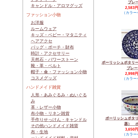
プレ
キャンドル・アロマグッズ
2,583
（カラー
ファッション小物
お洋服
ルームウェア
キッズ・ベビー・マタニティ
ヘアアクセ
バッグ・ポーチ・財布
時計・アクセサリー
天然石・パワーストーン
ポーリッシュポタリ
靴・革・ベルト
プレー
帽子・傘・ファッション小物
2,998
コスメグッズ
（カラー
ハンドメイド雑貨
人形・あみぐるみ・ぬいぐる
み
革・レザー小物
布小物・リネン雑貨
ポーリッシュポタ
手作りせっけん・キャンドル
器） 
その他ハンドメイド雑貨
3,650
布・生地
（カラー