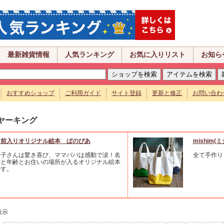
最新雑貨情報
人気ランキング
お気に入りリスト
お知ら
おすすめショップ
ご利用ガイド
サイト登録
更新と修正
お問い合わ
ヤーキング
名前入りオリジナル絵本 ぱのぴあ
mishim(
お子さんは驚き喜び、ママパパは感動で涙！名
全て手作り
前と年齢とお住いの場所が入るオリジナル絵本
です。
表示