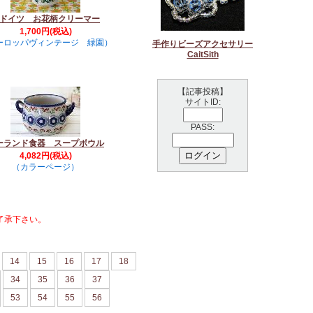
ドイツ お花柄クリーマー
1,700円(税込)
ーロッパヴィンテージ 緑園）
手作りビーズアクセサリー
CaitSith
【記事投稿】
サイトID:
PASS:
ーランド食器 スープボウル
4,082円(税込)
（カラーページ）
了承下さい。
14
15
16
17
18
34
35
36
37
53
54
55
56