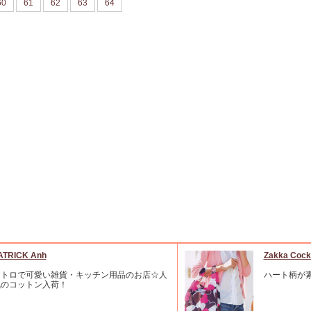
60
61
62
63
64
ATRICK Anh
Zakka C
レトロで可愛い雑貨・キッチン用品のお店☆人
ハート柄が
気のコットン入荷！