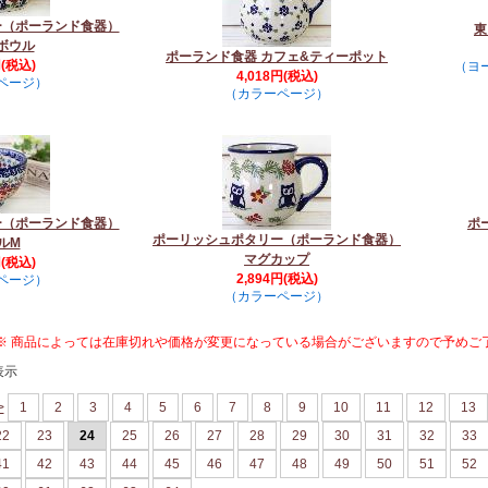
ー（ポーランド食器）
東
ボウル
ポーランド食器 カフェ&ティーポット
円(税込)
（ヨ
4,018円(税込)
ページ）
（カラーページ）
ー（ポーランド食器）
ポ
ポーリッシュポタリー（ポーランド食器）
ルM
マグカップ
円(税込)
2,894円(税込)
ページ）
（カラーページ）
※ 商品によっては在庫切れや価格が変更になっている場合がございますので予めご
表示
>
1
2
3
4
5
6
7
8
9
10
11
12
13
22
23
24
25
26
27
28
29
30
31
32
33
41
42
43
44
45
46
47
48
49
50
51
52