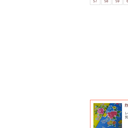
57
58
59
P