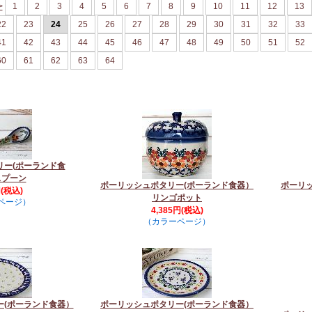
>
1
2
3
4
5
6
7
8
9
10
11
12
13
22
23
24
25
26
27
28
29
30
31
32
33
41
42
43
44
45
46
47
48
49
50
51
52
60
61
62
63
64
リー(ポーランド食
スプーン
ポーリッシュポタリー(ポーランド食器）
ポーリ
円(税込)
リンゴポット
ページ）
4,385円(税込)
（カラーページ）
ー(ポーランド食器）
ポーリッシュポタリー(ポーランド食器）