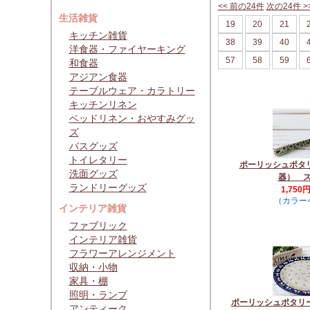
<< 前の24件
次の24件 >
生活雑貨
19
20
21
キッチン雑貨
38
39
40
洋食器・ファイヤーキング
57
58
59
和食器
アジアン食器
テーブルウェア・カラトリー
キッチンリネン
ベッドリネン・おやすみグッ
ズ
バスグッズ
トイレタリー
ポーリッシュポタ
洗面グッズ
器） 
ランドリーグッズ
1,750
（カラー
インテリア雑貨
ファブリック
インテリア雑貨
フラワーアレンジメント
収納・小物
家具・棚
照明・ランプ
ポーリッシュポタリ
アンティーク