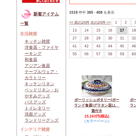
1519
件中
385
-
408
を表示
新着アイテム
<< 前の24件
次の24件 >>
1
2
一覧
13
14
15
16
17
18
生活雑貨
27
28
29
30
31
32
キッチン雑貨
41
42
43
44
45
46
洋食器・ファイヤ
ーキング
55
56
57
58
59
60
和食器
アジアン食器
テーブルウェア・
カラトリー
キッチンリネン
ベッドリネン・お
やすみグッズ
ポーリッシュポタリー(ポー
ポ
バスグッズ
ランド食器)グラタン皿LL
ラ
トイレタリー
蓋付き
洗面グッズ
15,163円(税込)
ランドリーグッズ
（カラーページ）
インテリア雑貨