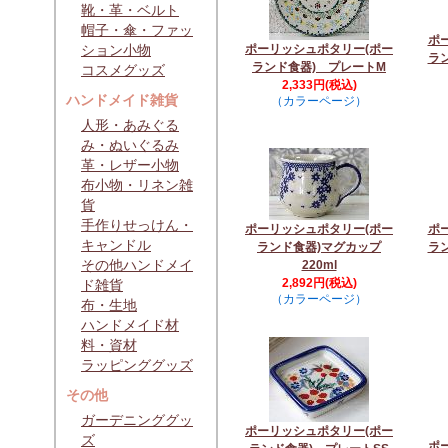
靴・革・ベルト
帽子・傘・ファッ
ポ
ション小物
ポーリッシュポタリー(ポー
ラ
ランド食器) プレートM
コスメグッズ
2,333円(税込)
ハンドメイド雑貨
（カラーページ）
人形・あみぐる
み・ぬいぐるみ
革・レザー小物
布小物・リネン雑
貨
手作りせっけん・
ポーリッシュポタリー(ポー
ポ
キャンドル
ランド食器)マグカップ
ラ
その他ハンドメイ
220ml
2,892円(税込)
ド雑貨
（カラーページ）
布・生地
ハンドメイド材
料・資材
ラッピンググッズ
その他
ガーデニンググッ
ポーリッシュポタリー(ポー
ズ
ポ