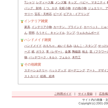
Tシャツ
,
レディース服
,
メンズ服
,
キッズ、ベビー、マタニティ
,
バッグ、財布
,
くつ、かさ
,
化粧小物
,
その他小物
,
ジュエリー、
サリー
,
宝石・天然石
,
ビーズ
,
ピアス・イアリング
インテリア雑貨
家具
,
インテリア小物
,
カーテン、ブラインド
,
カーペット、じゅ
ん
,
照明
,
ろうそく、キャンドル
,
ランプ
,
ウェルカムボード
ハンドメイド雑貨
ハンドメイド
,
おもちゃ、ぬいぐるみ
,
はんこ・スタンプ
,
せっけ
ーズ
,
紙
,
ガラス
,
革（レザー）
,
金属
,
陶磁器
,
粘土
,
花（フラワー
物
,
パッチワーク・キルト
,
フェルト
,
木竹工
その他雑貨
ステーショナリー
,
ペットグッズ
,
ガーデニング
,
アート、デザイ
ストカード
,
絵画、絵本
ご利用ガイド
|
サイト登録
|
広告掲
サイト内の画像・
Copyright (c) 2001-2