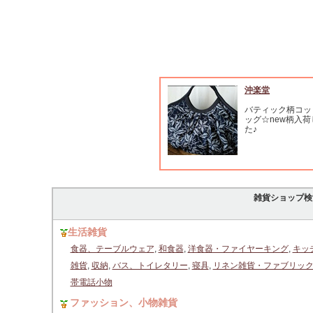
沖楽堂
バティック柄コッ
ッグ☆new柄入
た♪
雑貨ショップ検
生活雑貨
食器、テーブルウェア
,
和食器
,
洋食器・ファイヤーキング
,
キッ
雑貨
,
収納
,
バス、トイレタリー
,
寝具
,
リネン雑貨・ファブリッ
帯電話小物
ファッション、小物雑貨