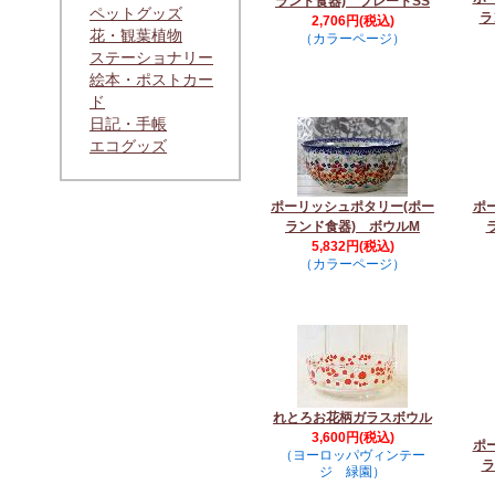
ランド食器) プレートSS
ペットグッズ
ラ
2,706円(税込)
花・観葉植物
（カラーページ）
ステーショナリー
絵本・ポストカー
ド
日記・手帳
エコグッズ
ポーリッシュポタリー(ポー
ポ
ランド食器) ボウルM
5,832円(税込)
（カラーページ）
れとろお花柄ガラスボウル
3,600円(税込)
ポ
（ヨーロッパヴィンテー
ラ
ジ 緑園）