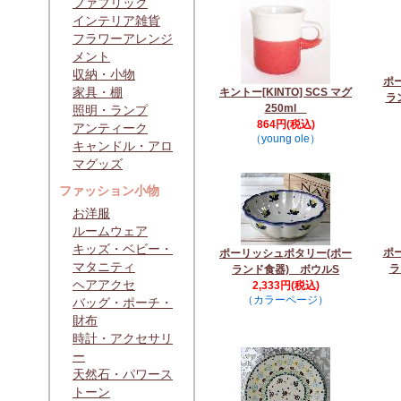
ファブリック
インテリア雑貨
フラワーアレンジ
メント
収納・小物
ポ
家具・棚
キントー[KINTO] SCS マグ
ラ
250ml
照明・ランプ
864円(税込)
アンティーク
（young ole）
キャンドル・アロ
マグッズ
ファッション小物
お洋服
ルームウェア
キッズ・ベビー・
ポ
ポーリッシュポタリー(ポー
マタニティ
ラ
ランド食器) ボウルS
ヘアアクセ
2,333円(税込)
（カラーページ）
バッグ・ポーチ・
財布
時計・アクセサリ
ー
天然石・パワース
トーン