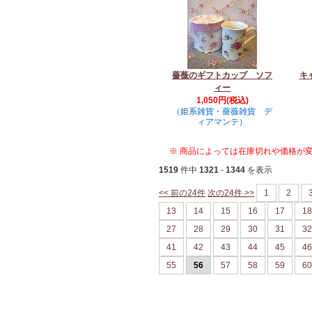
薔薇のギフトカップ ソフ
キ
ィー
1,050円(税込)
（姫系雑貨・薔薇雑貨 デ
ィアマンテ）
※ 商品によっては在庫切れや価格が
1519
件中
1321
-
1344
を表示
<< 前の24件
次の24件 >>
1
2
13
14
15
16
17
18
27
28
29
30
31
32
41
42
43
44
45
46
55
56
57
58
59
60