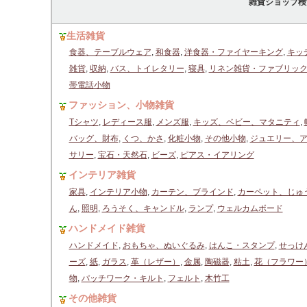
雑貨ショップ検
生活雑貨
食器、テーブルウェア
,
和食器
,
洋食器・ファイヤーキング
,
キッ
雑貨
,
収納
,
バス、トイレタリー
,
寝具
,
リネン雑貨・ファブリッ
帯電話小物
ファッション、小物雑貨
Tシャツ
,
レディース服
,
メンズ服
,
キッズ、ベビー、マタニティ
,
バッグ、財布
,
くつ、かさ
,
化粧小物
,
その他小物
,
ジュエリー、
サリー
,
宝石・天然石
,
ビーズ
,
ピアス・イアリング
インテリア雑貨
家具
,
インテリア小物
,
カーテン、ブラインド
,
カーペット、じゅ
ん
,
照明
,
ろうそく、キャンドル
,
ランプ
,
ウェルカムボード
ハンドメイド雑貨
ハンドメイド
,
おもちゃ、ぬいぐるみ
,
はんこ・スタンプ
,
せっけ
ーズ
,
紙
,
ガラス
,
革（レザー）
,
金属
,
陶磁器
,
粘土
,
花（フラワー
物
,
パッチワーク・キルト
,
フェルト
,
木竹工
その他雑貨