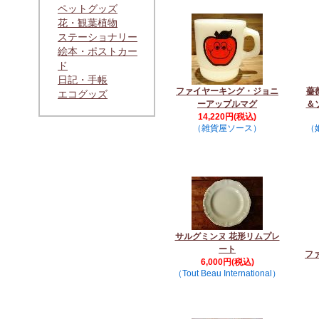
ペットグッズ
花・観葉植物
ステーショナリー
絵本・ポストカー
ド
日記・手帳
ファイヤーキング・ジョニ
薔
エコグッズ
ーアップルマグ
＆
14,220円(税込)
（雑貨屋ソース）
（
サルグミンヌ 花形リムプレ
ート
フ
6,000円(税込)
（Tout Beau International）