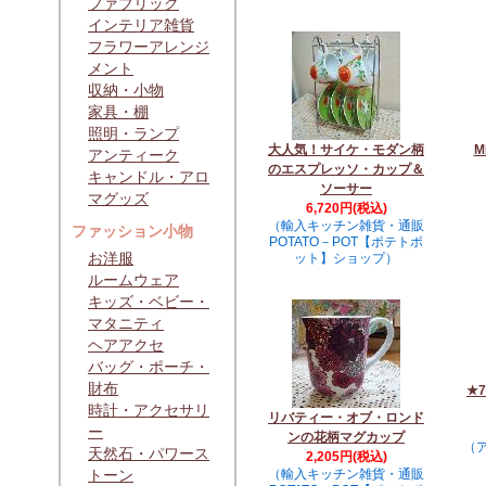
ファブリック
インテリア雑貨
フラワーアレンジ
メント
収納・小物
家具・棚
照明・ランプ
大人気！サイケ・モダン柄
M
アンティーク
のエスプレッソ・カップ＆
キャンドル・アロ
ソーサー
マグッズ
6,720円(税込)
（輸入キッチン雑貨・通販
ファッション小物
POTATO－POT【ポテトポ
お洋服
ット】ショップ）
ルームウェア
キッズ・ベビー・
マタニティ
ヘアアクセ
バッグ・ポーチ・
財布
★
時計・アクセサリ
リバティー・オブ・ロンド
ー
ンの花柄マグカップ
（
天然石・パワース
2,205円(税込)
トーン
（輸入キッチン雑貨・通販