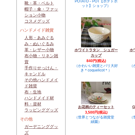
POTATO－POT【ポテトポ
靴・革・ベルト
ット】ショップ）
帽子・傘・ファッ
ション小物
コスメグッズ
ハンドメイド雑貨
人形・あみぐる
み・ぬいぐるみ
革・レザー小物
ホワイトラタン シュガー
ホ
布小物・リネン雑
カップ
840円(税込)
貨
（かわいい雑貨とパリ大好
（
手作りせっけん・
き＊coquelicot＊）
キャンドル
その他ハンドメイ
ド雑貨
布・生地
ハンドメイド材
料・資材
お花柄のティーセット
ラッピンググッズ
3,500円(税込)
（世界とつながる雑貨堂
（
その他
緑園）
ガーデニンググッ
ズ