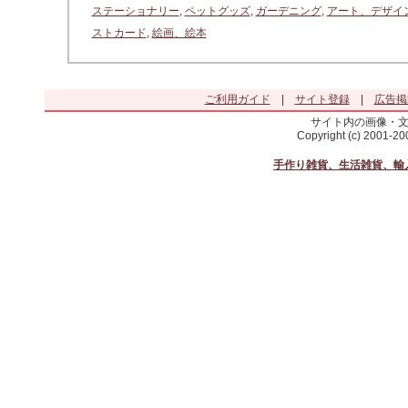
ステーショナリー
,
ペットグッズ
,
ガーデニング
,
アート、デザイ
ストカード
,
絵画、絵本
ご利用ガイド
|
サイト登録
|
広告掲
サイト内の画像・
Copyright (c) 2001-2
手作り雑貨、生活雑貨、輸