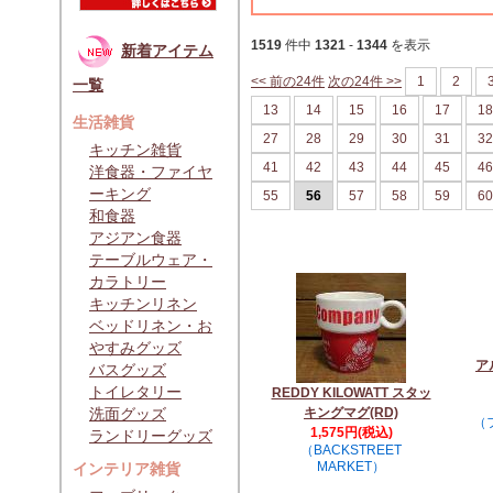
1519
件中
1321
-
1344
を表示
新着アイテム
<< 前の24件
次の24件 >>
1
2
一覧
13
14
15
16
17
18
生活雑貨
27
28
29
30
31
32
キッチン雑貨
41
42
43
44
45
46
洋食器・ファイヤ
ーキング
55
56
57
58
59
60
和食器
アジアン食器
テーブルウェア・
カラトリー
キッチンリネン
ベッドリネン・お
やすみグッズ
ア
バスグッズ
トイレタリー
REDDY KILOWATT スタッ
洗面グッズ
キングマグ(RD)
（
1,575円(税込)
ランドリーグッズ
（BACKSTREET
MARKET）
インテリア雑貨