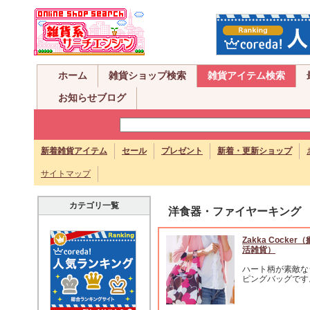
ホーム
雑貨ショップ検索
雑貨アイテム検索
お知らせブログ
新着雑貨アイテム
セール
プレゼント
新着・更新ショップ
サイトマップ
カテゴリ一覧
洋食器・ファイヤーキング
Zakka Cocke
活雑貨）
ハート柄が素敵な
ピングバッグです