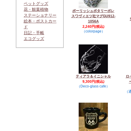
ペットグッズ
花・観葉植物
ポーリッシュポタリーボレ
ステーショナリー
スワヴィエツ社マグGU912-
絵本・ポストカー
1056A
ド
2,240円(税込)
（colorpage）
日記・手帳
エコグッズ
ティアラ＆イニシャル
ロ
9,300円(税込)
（Deco-glass cafe）
（通