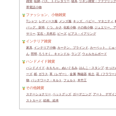
雑貨
,
収納
,
バス、トイレタリー
,
寝具
,
リネン雑貨・ファブリッ
帯電話小物
ファッション、小物雑貨
Tシャツ
,
レディース服
,
メンズ服
,
キッズ、ベビー、マタニティ
,
バッグ、財布
,
くつ、かさ
,
化粧小物
,
その他小物
,
ジュエリー、
サリー
,
宝石・天然石
,
ビーズ
,
ピアス・イアリング
インテリア雑貨
家具
,
インテリア小物
,
カーテン、ブラインド
,
カーペット、じゅ
ん
,
照明
,
ろうそく、キャンドル
,
ランプ
,
ウェルカムボード
ハンドメイド雑貨
ハンドメイド
,
おもちゃ、ぬいぐるみ
,
はんこ・スタンプ
,
せっけ
ーズ
,
紙
,
ガラス
,
革（レザー）
,
金属
,
陶磁器
,
粘土
,
花（フラワー
物
,
パッチワーク・キルト
,
フェルト
,
木竹工
その他雑貨
ステーショナリー
,
ペットグッズ
,
ガーデニング
,
アート、デザイ
ストカード
,
絵画、絵本