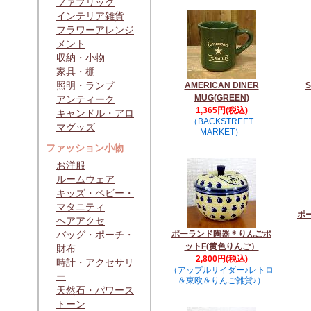
ファブリック
インテリア雑貨
フラワーアレンジ
メント
収納・小物
家具・棚
照明・ランプ
AMERICAN DINER
MUG(GREEN)
アンティーク
1,365円(税込)
キャンドル・アロ
（BACKSTREET
マグッズ
MARKET）
ファッション小物
お洋服
ルームウェア
キッズ・ベビー・
マタニティ
ポ
ヘアアクセ
バッグ・ポーチ・
ポーランド陶器＊りんごポ
ットF(黄色りんご）
財布
2,800円(税込)
時計・アクセサリ
（アップルサイダー♪レトロ
ー
＆東欧＆りんご雑貨♪）
天然石・パワース
トーン