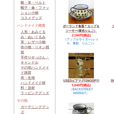
靴・革・ベルト
帽子・傘・ファッ
ション小物
コスメグッズ
ハンドメイド雑貨
ポーランド食器＊カップ＆
プ
ソーサー(黄色りんご）
人形・あみぐる
2,180円(税込)
み・ぬいぐるみ
（アップルサイダー♪レト
革・レザー小物
ロ、東欧、りんご♪）
布小物・リネン雑
貨
手作りせっけん・
キャンドル
その他ハンドメイ
ド雑貨
布・生地
USEDビアマグ(SNOOPY)
S
ハンドメイド材
5,040円(税込)
料・資材
（BACKSTREET
ラッピンググッズ
MARKET）
その他
ガーデニンググッ
ズ