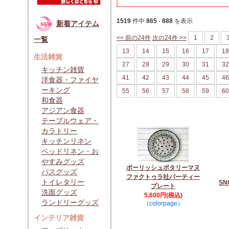
1519
件中
865
-
888
を表示
新着アイテム
<< 前の24件
次の24件 >>
1
2
一覧
13
14
15
16
17
18
生活雑貨
27
28
29
30
31
32
キッチン雑貨
41
42
43
44
45
46
洋食器・ファイヤ
ーキング
55
56
57
58
59
60
和食器
アジアン食器
テーブルウェア・
カラトリー
キッチンリネン
ベッドリネン・お
やすみグッズ
ポーリッシュポタリーマヌ
バスグッズ
ファクトゥラ社パーティー
トイレタリー
S
プレート
洗面グッズ
5,600円(税込)
ランドリーグッズ
（colorpage）
インテリア雑貨